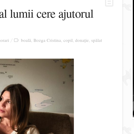
al lumii cere ajutorul
orari
boală
Bozga Cristina
copil
donație
spălat
,
,
,
,