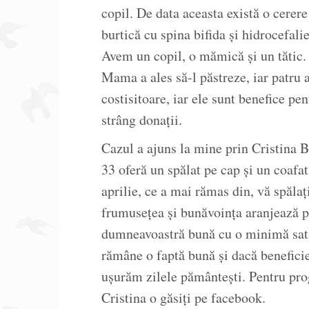
copil. De data aceasta există o cerere
burtică cu spina bifida și hidrocefali
Avem un copil, o mămică și un tătic.
Mama a ales să-l păstreze, iar patru a
costisitoare, iar ele sunt benefice pen
strâng donații.
Cazul a ajuns la mine prin Cristina 
33 oferă un spălat pe cap și un coafa
aprilie, ce a mai rămas din, vă spălați
frumusețea și bunăvoința aranjează pe
dumneavoastră bună cu o minimă satis
rămâne o faptă bună și dacă benefic
ușurăm zilele pământești. Pentru prog
Cristina o găsiți pe facebook.