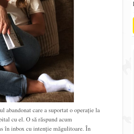
tul abandonat care a suportat o operație la
pital cu el. O să răspund acum
s în inbox cu intenție măgulitoare. În