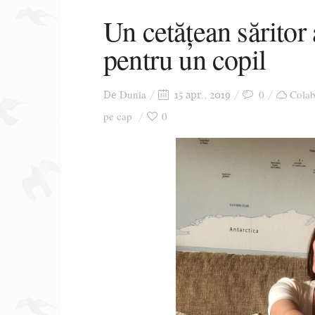
Un cetățean săritor 
pentru un copil
Dunia
0
Colab
De
15 apr., 2019
pe cap
0