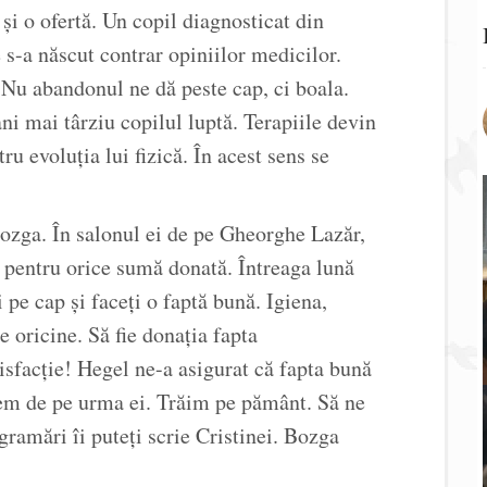
 și o ofertă. Un copil diagnosticat din
e s-a născut contrar opiniilor medicilor.
 Nu abandonul ne dă peste cap, ci boala.
ni mai târziu copilul luptă. Terapiile devin
tru evoluția lui fizică. În acest sens se
Bozga. În salonul ei de pe Gheorghe Lazăr,
t pentru orice sumă donată. Întreaga lună
 pe cap și faceți o faptă bună. Igiena,
 oricine. Să fie donația fapta
facție! Hegel ne-a asigurat că fapta bună
iem de pe urma ei. Trăim pe pământ. Să ne
ramări îi puteți scrie Cristinei. Bozga