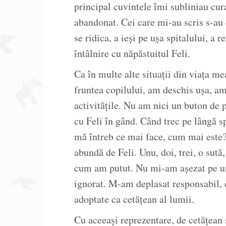
principal cuvintele îmi subliniau cura
abandonat. Cei care mi-au scris s-au d
se ridica, a ieși pe ușa spitalului, a 
întâlnire cu năpăstuitul Feli.
Ca în multe alte situații din viața m
fruntea copilului, am deschis ușa, a
activitățile. Nu am nici un buton de p
cu Feli în gând. Când trec pe lângă sp
mă întreb ce mai face, cum mai este
abundă de Feli. Unu, doi, trei, o sută
cum am putut. Nu mi-am așezat pe um
ignorat. M-am deplasat responsabil, c
adoptate ca cetățean al lumii.
Cu aceeași reprezentare, de cetățean s