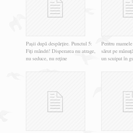
Pașii după despărțire. Punctul 5:
Pentru mamele
Fiți mândri! Disperarea nu atrage,
sărut pe mânuță
nu seduce, nu reține
un scuipat în g