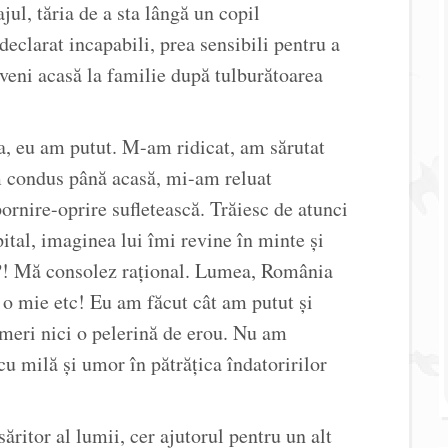
jul, tăria de a sta lângă un copil
eclarat incapabili, prea sensibili pentru a
reveni acasă la familie după tulburătoarea
ea, eu am putut. M-am ridicat, am sărutat
m condus până acasă, mi-am reluat
ornire-oprire sufletească. Trăiesc de atunci
ital, imaginea lui îmi revine în minte și
?! Mă consolez rațional. Lumea, România
, o mie etc! Eu am făcut cât am putut și
eri nici o pelerină de erou. Nu am
u milă și umor în pătrățica îndatoririlor
ăritor al lumii, cer ajutorul pentru un alt