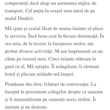
compromiți dacă alegi un asemenea mijloc de
transport. Cel puțin în orașul meu natal de pe
malul Dunării.
Mă ajuta și ceaiul făcut de mama înainte să plece
la serviciu. Încă beau ceai în fiecare dimineață. În
ora asta, de la trezire la începerea orelor, am
probat diverse activități. M-am împrietenit cu un
câine pe traseul meu. Cinci minute stăteam la
gard cu el. Mă aștepta. Îl mângâiam, îi sărutam
botul și plecam uitându-mă înapoi.
Prindeam din zbor, frânturi de conversație. La
început le povesteam colegelor despre ce auzeam
și îi maimuțăream pe oamenii aceia străini. Îi
imitam și ne distram.