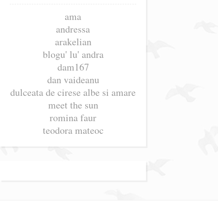
ama
andressa
arakelian
blogu' lu' andra
dam167
dan vaideanu
dulceata de cirese albe si amare
meet the sun
romina faur
teodora mateoc