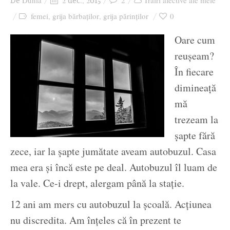
Dunia
2
Trăiri afective ale mele
De
2 dec., 2015
Ziua culorii
femei
grija bărbaților
grija părinților
0
,
,
Oare cum
reușeam?
În fiecare
dimineață
mă
trezeam la
șapte fără
zece, iar la șapte jumătate aveam autobuzul. Casa
mea era și încă este pe deal. Autobuzul îl luam de
la vale. Ce-i drept, alergam până la stație.
12 ani am mers cu autobuzul la școală. Acțiunea
nu discredita. Am înțeles că în prezent te