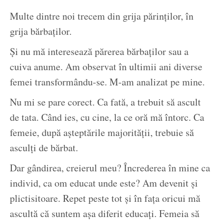
Multe dintre noi trecem din grija părinților, în
grija bărbaților.
Și nu mă interesează părerea bărbaților sau a
cuiva anume. Am observat în ultimii ani diverse
femei transformându-se. M-am analizat pe mine.
Nu mi se pare corect. Ca fată, a trebuit să ascult
de tata. Când ies, cu cine, la ce oră mă întorc. Ca
femeie, după așteptările majorității, trebuie să
asculți de bărbat.
Dar gândirea, creierul meu? Încrederea în mine ca
individ, ca om educat unde este? Am devenit și
plictisitoare. Repet peste tot și în fața oricui mă
ascultă că suntem așa diferit educați. Femeia să