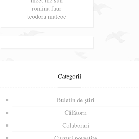
meet the sun
romina faur
teodora mateoc
Categorii
Buletin de știri
Călătorii
Colaborari
Cursuri povestite