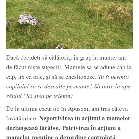
Dacă decideți să călătoriți în grup la munte, am
de făcut niște sugestii. Mamele să se adune cap la
cap, fix ca oile, și să se chestioneze.
Tu îi permiți
copilului să se descalțe pe munte? Să intre în apa
râului? Să stea pe telefon?
De la ultima excursie în Apuseni, am tras câteva
Nepotrivirea în acțiuni a mamelor
învățăminte.
declanșează tărăboi. Potrivirea în acțiuni a
mamelor menține o dezordine controlată.