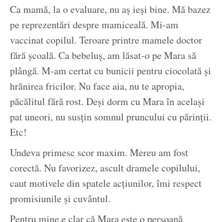
Ca mamă, la o evaluare, nu aș ieși bine. Mă bazez
pe reprezentări despre mamiceală. Mi-am
vaccinat copilul. Teroare printre mamele doctor
fără școală. Ca bebeluș, am lăsat-o pe Mara să
plângă. M-am certat cu bunicii pentru ciocolată și
hrănirea fricilor. Nu face aia, nu te apropia,
păcălitul fără rost. Deși dorm cu Mara în același
pat uneori, nu susțin somnul pruncului cu părinții.
Etc!
Undeva primesc scor maxim. Mereu am fost
corectă. Nu favorizez, ascult dramele copilului,
caut motivele din spatele acțiunilor, îmi respect
promisiunile și cuvântul.
Pentru mine e clar că Mara este o persoană