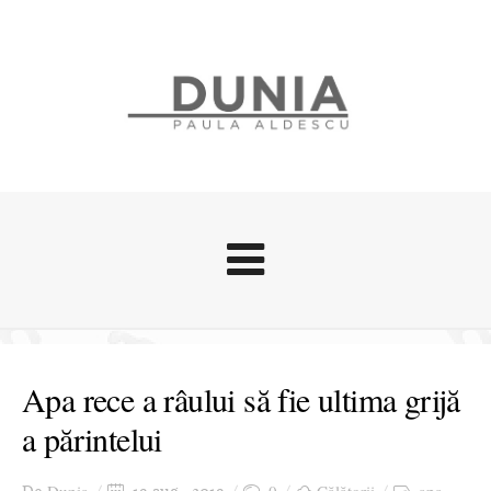
Evenimente
Stari afective
Apa rece a râului să fie ultima grijă
Zice Dunia
a părintelui
Călătorii
Cursuri povestite