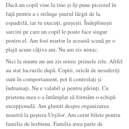
Dacă un copil vine la tine și îți pune piciorul în
față pentru a-i strânge șnurul lărgit de la
espadrilă, iar tu execuți, greșești. Îndeplinești
sarcini pe care un copil le poate face singur
pentru el. Am fost martor la această scenă pe o
plajă acum câțiva ani. Nu am zis nimic.
Nici la munte nu am zis nimic primele zile. Altfel
au stat lucrurile după. Copiii, oricât de nesuferiți
sunt în comportament, pot fi controlați și
îndrumați. Nu e valabil și pentru părinți. Cu
prietena mea s-a întâmplat să formăm o echipă
excepțională. Am glumit despre organizarea
noastră la peștera Urșilor. Am cerut bilete pentru
familie de lesbiene. Familia avea parte de