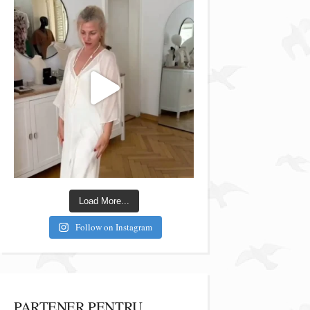
Load More...
Follow on Instagram
PARTENER PENTRU