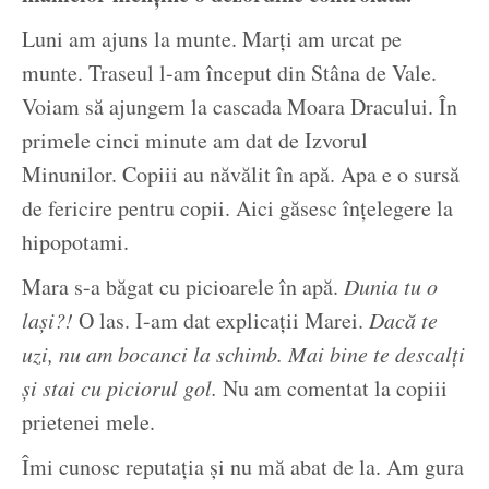
Luni am ajuns la munte. Marți am urcat pe
munte. Traseul l-am început din Stâna de Vale.
Voiam să ajungem la cascada Moara Dracului. În
primele cinci minute am dat de Izvorul
Minunilor. Copiii au năvălit în apă. Apa e o sursă
de fericire pentru copii. Aici găsesc înțelegere la
hipopotami.
Mara s-a băgat cu picioarele în apă.
Dunia tu o
lași?!
O las. I-am dat explicații Marei.
Dacă te
uzi, nu am bocanci la schimb. Mai bine te descalți
și stai cu piciorul gol.
Nu am comentat la copiii
prietenei mele.
Îmi cunosc reputația și nu mă abat de la. Am gura