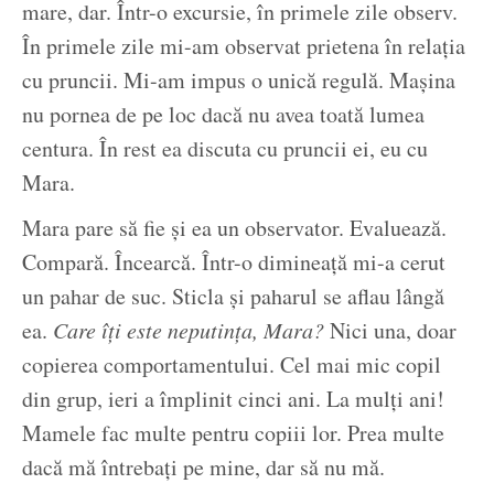
mare, dar. Într-o excursie, în primele zile observ.
În primele zile mi-am observat prietena în relația
cu pruncii. Mi-am impus o unică regulă. Mașina
nu pornea de pe loc dacă nu avea toată lumea
centura. În rest ea discuta cu pruncii ei, eu cu
Mara.
Mara pare să fie și ea un observator. Evaluează.
Compară. Încearcă. Într-o dimineață mi-a cerut
un pahar de suc. Sticla și paharul se aflau lângă
ea.
Care îți este neputința, Mara?
Nici una, doar
copierea comportamentului. Cel mai mic copil
din grup, ieri a împlinit cinci ani. La mulți ani!
Mamele fac multe pentru copiii lor. Prea multe
dacă mă întrebați pe mine, dar să nu mă.