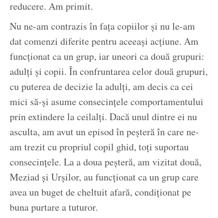
reducere. Am primit.
Nu ne-am contrazis în fața copiilor și nu le-am
dat comenzi diferite pentru aceeași acțiune. Am
funcționat ca un grup, iar uneori ca două grupuri:
adulți și copii. În confruntarea celor două grupuri,
cu puterea de decizie la adulți, am decis ca cei
mici să-și asume consecințele comportamentului
prin extindere la ceilalți. Dacă unul dintre ei nu
asculta, am avut un episod în peșteră în care ne-
am trezit cu propriul copil ghid, toți suportau
consecințele. La a doua peșteră, am vizitat două,
Meziad și Urșilor, au funcționat ca un grup care
avea un buget de cheltuit afară, condiționat pe
buna purtare a tuturor.