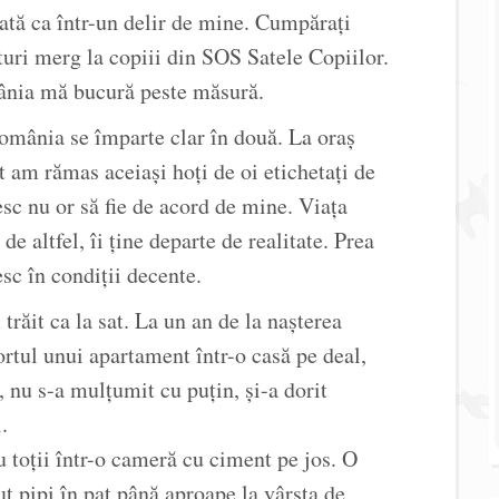
tă ca într-un delir de mine. Cumpărați
turi merg la copiii din SOS Satele Copiilor.
ânia mă bucură peste măsură.
România se împarte clar în două. La oraș
 am rămas aceiași hoți de oi etichetați de
sc nu or să fie de acord de mine. Viața
 de altfel, îi ține departe de realitate. Prea
iesc în condiții decente.
trăit ca la sat. La un an de la nașterea
ortul unui apartament într-o casă pe deal,
, nu s-a mulțumit cu puțin, și-a dorit
.
cu toții într-o cameră cu ciment pe jos. O
t pipi în pat până aproape la vârsta de