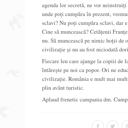
agenda lor secretă, ne vor neinstruiți
unde poți cumpăra în prezent, vremur
sclavi? Nu poți cumpăra sclavi, dar e
Cine să muncească? Cetățenii Franțe
nu. Să muncească pe nimic hoții de o
civilizație și nu au fost niciodată dor
Fiecare leu care ajunge la copiii de la 
întărește pe noi ca popor. Ori ne edu
civilizație. România e mult mai mult 
plin avânt turistic.
Aplaud frenetic campania dm. Cumpăr