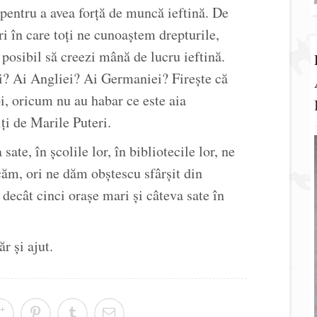
 pentru a avea forță de muncă ieftină. De
i în care toți ne cunoaștem drepturile,
 posibil să creezi mână de lucru ieftină.
i? Ai Angliei? Ai Germaniei? Firește că
i, oricum nu au habar ce este aia
iți de Marile Puteri.
sate, în școlile lor, în bibliotecile lor, ne
căm, ori ne dăm obștescu sfârșit din
decât cinci orașe mari și câteva sate în
 și ajut.