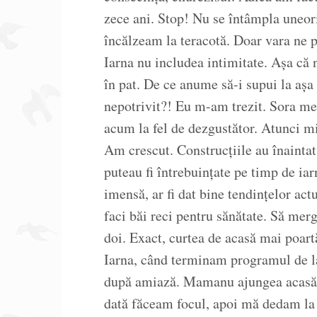
zece ani. Stop! Nu se întâmpla uneor
încălzeam la teracotă. Doar vara ne 
Iarna nu includea intimitate. Așa că 
în pat. De ce anume să-i supui la aș
nepotrivit?! Eu m-am trezit. Sora mea
acum la fel de dezgustător. Atunci mi 
Am crescut. Construcțiile au înaintat
puteau fi întrebuințate pe timp de iarn
imensă, ar fi dat bine tendințelor actu
faci băi reci pentru sănătate. Să mer
doi. Exact, curtea de acasă mai poartă
Iarna, când terminam programul de la
după amiază. Mamanu ajungea acasă d
dată făceam focul, apoi mă dedam la