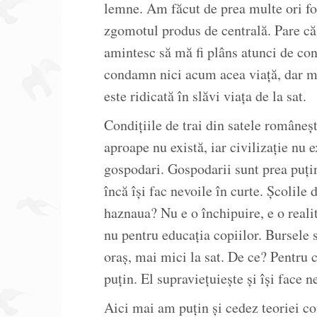
lemne. Am făcut de prea multe ori fo
zgomotul produs de centrală. Pare c
amintesc să mă fi plâns atunci de con
condamn nici acum acea viață, dar m
este ridicată în slăvi viața de la sat.
Condițiile de trai din satele româneș
aproape nu există, iar civilizație nu 
gospodari. Gospodarii sunt prea puțin
încă își fac nevoile în curte. Școlile 
haznaua? Nu e o închipuire, e o realit
nu pentru educația copiilor. Bursele 
oraș, mai mici la sat. De ce? Pentru 
puțin. El supraviețuiește și își face n
Aici mai am puțin și cedez teoriei co