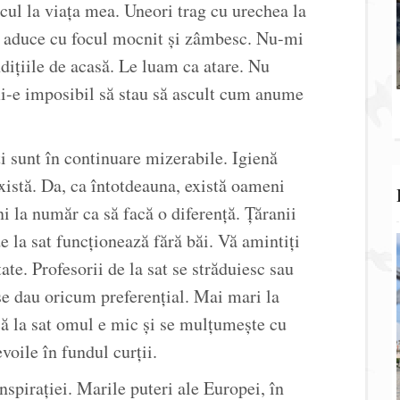
cul la viața mea. Uneori trag cu urechea la
ă aduce cu focul mocnit și zâmbesc. Nu-mi
dițiile de acasă. Le luam ca atare. Nu
i-e imposibil să stau să ascult cum anume
ti sunt în continuare mizerabile. Igienă
există. Da, ca întotdeauna, există oameni
i la număr ca să facă o diferență. Țăranii
de la sat funcționează fără băi. Vă amintiți
ate. Profesorii de la sat se străduiesc sau
se dau oricum preferențial. Mai mari la
că la sat omul e mic și se mulțumește cu
evoile în fundul curții.
nspirației. Marile puteri ale Europei, în