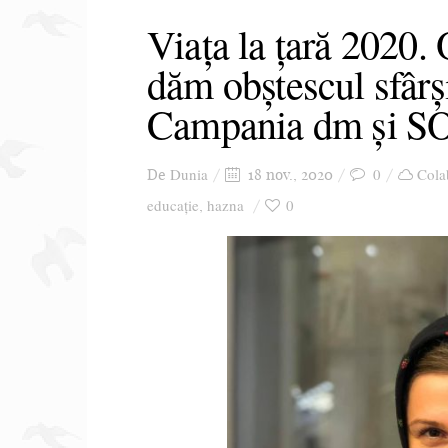
Viața la țară 2020.
dăm obștescul sfârșit
Campania dm și SOS
Dunia
0
Cola
De
18 nov., 2020
educație
hazna
0
,