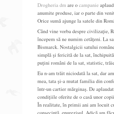
Drogheria dm
are o
campanie
aplauda
anumite produse, iar o parte din veni
Orice sumă ajunge la satele din Rom
Când vine vorba despre civilizație, 
începem să ne numim cetățeni. La sat
Bismarck. Nostalgicii satului române
simplă și fericită de la sat, închipuită
puțini români de la sat, statistic, tră
Eu n-am trăit niciodată la sat, dar am 
mea, tata și-a mutat familia din conf
într-un cartier mărginaș. De aplaudat
condițiile oferite de o casă unor copii
În realitate, în primii ani am locuit 
consecință, enurezisul. Adică am făcu