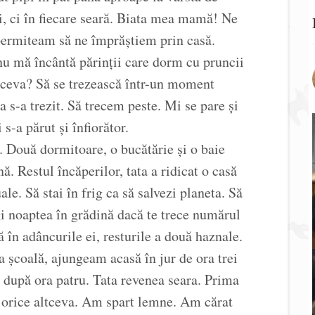
i, ci în fiecare seară. Biata mea mamă! Ne
permiteam să ne împrăștiem prin casă.
nu mă încântă părinții care dorm cu pruncii
a ceva? Să se trezească într-un moment
 s-a trezit. Să trecem peste. Mi se pare și
s-a părut și înfiorător.
. Două dormitoare, o bucătărie și o baie
ă. Restul încăperilor, tata a ridicat o casă
ale. Să stai în frig ca să salvezi planeta. Să
gi noaptea în grădină dacă te trece numărul
 în adâncurile ei, resturile a două haznale.
 școală, ajungeam acasă în jur de ora trei
upă ora patru. Tata revenea seara. Prima
 orice altceva. Am spart lemne. Am cărat