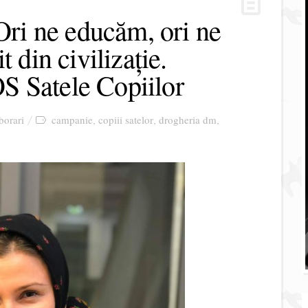
 Ori ne educăm, ori ne
 din civilizație.
 Satele Copiilor
borari
campanie
copiii satelor
drogheria dm
,
,
,