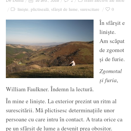
Dunia
2
Trăiri afective ale mele
De
16 feb., 2016
Ziua culorii
linişte
plictiseală
sfârşit de lume
surescitare
0
,
,
,
În sfârşit e
linişte.
Am scăpat
de zgomot
şi de furie.
Zgomotul
şi furia
,
William Faulkner. Îndemn la lectură.
În mine e linişte. La exterior prezint un ritm al
surescitării. Mă plictisesc determinaţiile unor
persoane cu care intru în contact. A trata orice ca
pe un sfârşit de lume a devenit prea obositor.