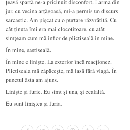
ţeavă spartă ne-a pricinuit disconfort. Larma din
jur, cu vecina arţăgoasă, mi-a permis un discurs
sarcastic. Am pişcat cu o purtare răzvrătită. Cu
cât ţinuta îmi era mai clocotitoare, cu atât
simţeam cum mă înfior de plictiseală în mine.
În mine, sastiseală.
În mine e linişte. La exterior încă reacţionez.
Plictiseala mă zăpăceşte, mă lasă fără vlagă. În
punctul ăsta am ajuns.
Linişte şi furie. Eu simt şi una, şi cealaltă.
Eu sunt liniştea şi furia.