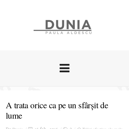
Evenimente
Stari afective
A trata orice ca pe un sfârşit de
Zice Dunia
lume
Călătorii
Cursuri povestite