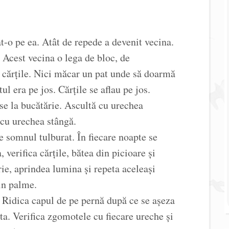
t-o pe ea. Atât de repede a devenit vecina.
 Acest vecina o lega de bloc, de
e cărțile. Nici măcar un pat unde să doarmă
ul era pe jos. Cărțile se aflau pe jos.
se la bucătărie. Ascultă cu urechea
 cu urechea stângă.
 somnul tulburat. În fiecare noapte se
, verifica cărțile, bătea din picioare și
ie, aprindea lumina și repeta aceleași
din palme.
 Ridica capul de pe pernă după ce se așeza
ta. Verifica zgomotele cu fiecare ureche și