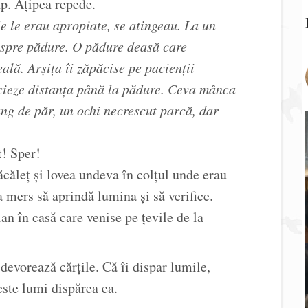
ap. Ațipea repede.
 le erau apropiate, se atingeau. La un
 spre pădure. O pădure deasă care
ală. Arșița îi zăpăcise pe pacienții
ecieze distanța până la pădure. Ceva mânca
ung de păr, un ochi necrescut parcă, dar
t! Sper!
ăcăleț și lovea undeva în colțul unde erau
a mers să aprindă lumina și să verifice.
n în casă care venise pe țevile de la
 devorează cărțile. Că îi dispar lumile,
este lumi dispărea ea.