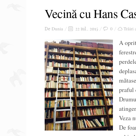
Vecină cu Hans Ca
Dunia
0
Trăiri 
De
22 iul., 2015
A oprit
ferestr
perdel
deplas
mătase
praful 
Drumur
atinger
Veza n
De foa