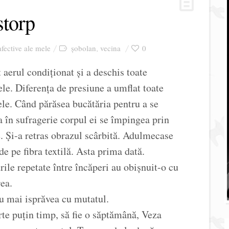
storp
afective ale mele
șobolan
vecina
0
,
 aerul condiționat și a deschis toate
ele. Diferența de presiune a umflat toate
ele. Când părăsea bucătăria pentru a se
a în sufragerie corpul ei se împingea prin
. Și-a retras obrazul scârbită. Adulmecase
de pe fibra textilă. Asta prima dată.
ile repetate între încăperi au obișnuit-o cu
ea.
u mai isprăvea cu mutatul.
rte puțin timp, să fie o săptămână, Veza