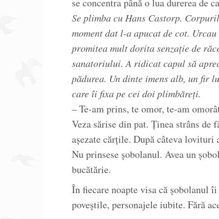
se concentra până o lua durerea de c
Se plimba cu Hans Castorp. Corpurile
moment dat l-a apucat de cot. Urcau
promitea mult dorita senzație de răce
sanatoriului. A ridicat capul să apr
pădurea. Un dinte imens alb, un fir l
care îi fixa pe cei doi plimbăreți.
– Te-am prins, te omor, te-am omorâ
Veza sărise din pat. Ținea strâns de f
așezate cărțile. După câteva lovituri 
Nu prinsese șobolanul. Avea un șobola
bucătărie.
În fiecare noapte visa că șobolanul îi
poveștile, personajele iubite. Fără ac