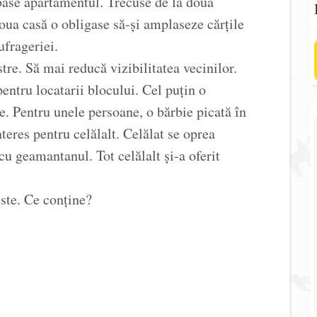
ase apartamentul. Trecuse de la două
oua casă o obligase să-și amplaseze cărțile
ufrageriei.
tre. Să mai reducă vizibilitatea vecinilor.
ntru locatarii blocului. Cel puțin o
e. Pentru unele persoane, o bărbie picată în
nteres pentru celălalt. Celălat se oprea
cu geamantanul. Tot celălalt și-a oferit
este. Ce conține?