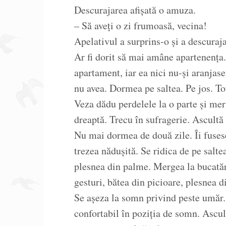
Descurajarea afișată o amuza.
– Să aveți o zi frumoasă, vecina!
Apelativul a surprins-o și a descuraja
Ar fi dorit să mai amâne apartenența.
apartament, iar ea nici nu-și aranjas
nu avea. Dormea pe saltea. Pe jos. Tot
Veza dădu perdelele la o parte și mer
dreaptă. Trecu în sufragerie. Ascultă
Nu mai dormea de două zile. Îi fusese
trezea nădușită. Se ridica de pe saltea
plesnea din palme. Mergea la bucatăr
gesturi, bătea din picioare, plesnea 
Se așeza la somn privind peste umăr.
confortabil în poziția de somn. Ascul