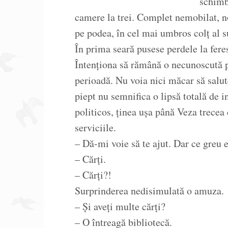
schimb
camere la trei. Complet nemobilat, n
pe podea, în cel mai umbros colț al s
În prima seară pusese perdele la feres
Întenționa să rămână o necunoscută pe
perioadă. Nu voia nici măcar să salut
piept nu semnifica o lipsă totală de i
politicos, ținea ușa până Veza trecea 
serviciile.
– Dă-mi voie să te ajut. Dar ce greu 
– Cărți.
– Cărți?!
Surprinderea nedisimulată o amuza.
– Și aveți multe cărți?
– O întreagă bibliotecă.