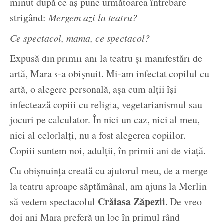
minut după ce aș pune următoarea întrebare
strigând:
Mergem azi la teatru?
Ce spectacol, mama, ce spectacol?
Expusă din primii ani la teatru și manifestări de
artă, Mara s-a obișnuit. Mi-am infectat copilul cu
artă, o alegere personală, așa cum alții își
infectează copiii cu religia, vegetarianismul sau
jocuri pe calculator. În nici un caz, nici al meu,
nici al celorlalți, nu a fost alegerea copiilor.
Copiii suntem noi, adulții, în primii ani de viață.
Cu obișnuința creată cu ajutorul meu, de a merge
la teatru aproape săptămânal, am ajuns la Merlin
Crăiasa Zăpezii
să vedem spectacolul
. De vreo
doi ani Mara preferă un loc în primul rând