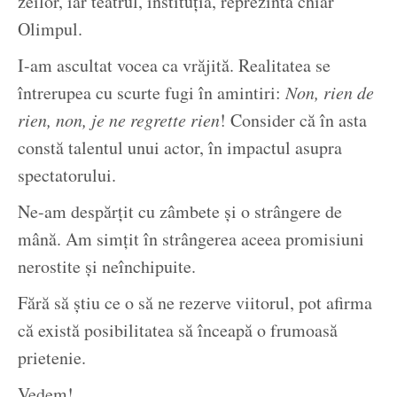
zeilor, iar teatrul, instituția, reprezintă chiar
Olimpul.
I-am ascultat vocea ca vrăjită. Realitatea se
întrerupea cu scurte fugi în amintiri:
Non, rien de
rien, non, je ne regrette rien
! Consider că în asta
constă talentul unui actor, în impactul asupra
spectatorului.
Ne-am despărțit cu zâmbete și o strângere de
mână. Am simțit în strângerea aceea promisiuni
nerostite și neînchipuite.
Fără să știu ce o să ne rezerve viitorul, pot afirma
că există posibilitatea să înceapă o frumoasă
prietenie.
Vedem!