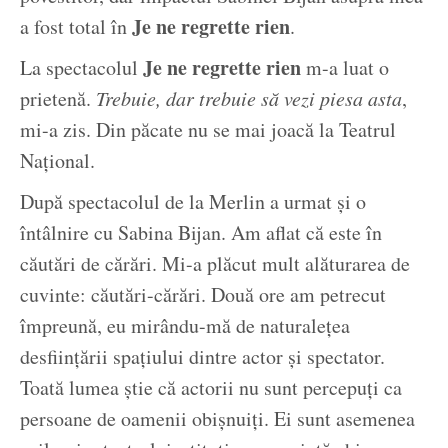
Je ne regrette rien
a fost total în
.
Je ne regrette rien
La spectacolul
m-a luat o
prietenă.
Trebuie, dar trebuie să vezi piesa asta
,
mi-a zis. Din păcate nu se mai joacă la Teatrul
Național.
După spectacolul de la Merlin a urmat și o
întâlnire cu Sabina Bijan. Am aflat că este în
căutări de cărări. Mi-a plăcut mult alăturarea de
cuvinte: căutări-cărări. Două ore am petrecut
împreună, eu mirându-mă de naturalețea
desființării spațiului dintre actor și spectator.
Toată lumea știe că actorii nu sunt percepuți ca
persoane de oamenii obișnuiți. Ei sunt asemenea