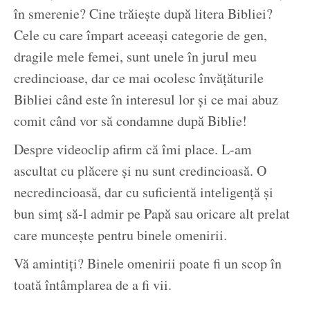
în smerenie? Cine trăiește după litera Bibliei?
Cele cu care împart aceeași categorie de gen,
dragile mele femei, sunt unele în jurul meu
credincioase, dar ce mai ocolesc învățăturile
Bibliei când este în interesul lor și ce mai abuz
comit când vor să condamne după Biblie!
Despre videoclip afirm că îmi place. L-am
ascultat cu plăcere și nu sunt credincioasă. O
necredincioasă, dar cu suficientă inteligență și
bun simț să-l admir pe Papă sau oricare alt prelat
care muncește pentru binele omenirii.
Vă amintiți? Binele omenirii poate fi un scop în
toată întâmplarea de a fi vii.