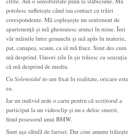
citite. Am o sensibilitate până la slăbiciune. Mă
potolesc sufletește când iau contact cu trăiri
corespondente. Mă copleșește un sentiment de
apartenență și mă ghemuiesc atunci în mine. Îmi
vâr mâinile între genunchi și mă apăs în materie,
pat, canapea, scaun, ca să mă fixez. Simt des cum
mă desprind. Uneori zile în șir trăiesc cu senzația
că mă desprind de mediu.
Cu
Solenoidul
m-am fixat în realitate, oricare este
ea.
Iar un individ arde o carte pentru că scriitorul a
participat la un videoclip și nu e deloc smerit,
fiind posesorul unui BMW.
Sunt așa sătulă de farisei. Dar cine anume trăiește