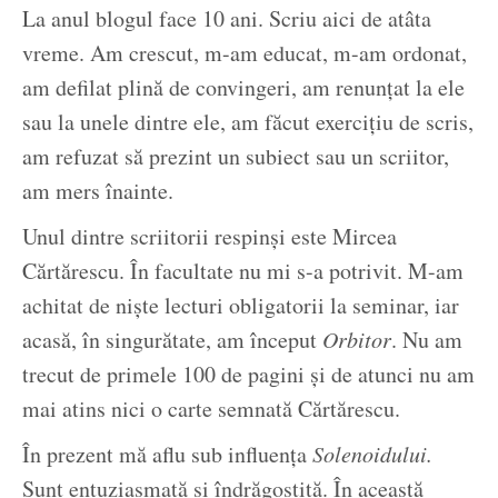
La anul blogul face 10 ani. Scriu aici de atâta
vreme. Am crescut, m-am educat, m-am ordonat,
am defilat plină de convingeri, am renunțat la ele
sau la unele dintre ele, am făcut exercițiu de scris,
am refuzat să prezint un subiect sau un scriitor,
am mers înainte.
Unul dintre scriitorii respinși este Mircea
Cărtărescu. În facultate nu mi s-a potrivit. M-am
achitat de niște lecturi obligatorii la seminar, iar
acasă, în singurătate, am început
Orbitor
. Nu am
trecut de primele 100 de pagini și de atunci nu am
mai atins nici o carte semnată Cărtărescu.
În prezent mă aflu sub influența
Solenoidului.
Sunt entuziasmată și îndrăgostită. În această