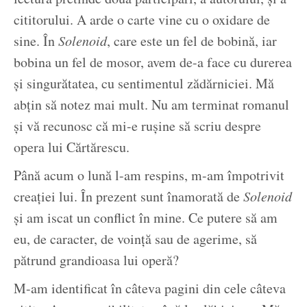
cititorului. A arde o carte vine cu o oxidare de
sine. În
Solenoid
, care este un fel de bobină, iar
bobina un fel de mosor, avem de-a face cu durerea
și singurătatea, cu sentimentul zădărniciei. Mă
abțin să notez mai mult. Nu am terminat romanul
și vă recunosc că mi-e rușine să scriu despre
opera lui Cărtărescu.
Până acum o lună l-am respins, m-am împotrivit
creației lui. În prezent sunt înamorată de
Solenoid
și am iscat un conflict în mine. Ce putere să am
eu, de caracter, de voință sau de agerime, să
pătrund grandioasa lui operă?
M-am identificat în câteva pagini din cele câteva