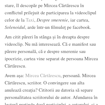
stare, îl descopăr pe Mircea Cărtărescu în
conflictul prilejuit de participarea la videoclipul
celor de la
Taxi
,
Despre smerenie
, iar cartea,
Solenoidul
, arde într-un filmuleț pe facebook.
Am citit păreri în stânga și în dreapta despre
videoclip. Nu mă interesează. Că e manifest sau
părere personală, că e despre smerenie sau
ipocrizie, cartea vine separat de persoana Mircea
Cărtărescu.
Avem așa:
Mircea Cărtărescu
, persoană. Mircea
Cărtărescu, scriitor. O convingere sau alta
anulează creația? Cititorii au datoria să separe
personalitatea scriitorului de autor. Afundarea în
lectură pretinde două participări, a autorului, și a