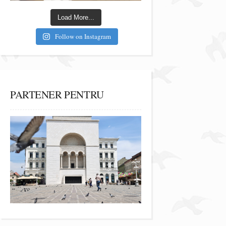
Load More...
Follow on Instagram
PARTENER PENTRU