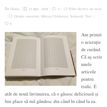
Ziua culorii
Dunia
4
Trăiri afective ale mele
De
12 apr., 2016
Despre smerenie
Mircea Cărtărescu
Solenoid
Taxi
,
,
,
0
Am primit
o acuzație
de curând.
Că aș scrie
unele
articole
pentru
trafic. E
atât de nouă învinuirea, că o găsesc delicioasă și
îmi place să mă gândesc din când în când la ea.