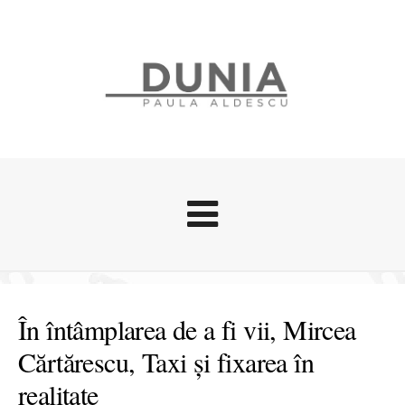
Evenimente
Stari afective
În întâmplarea de a fi vii, Mircea
Zice Dunia
Cărtărescu, Taxi și fixarea în
Călătorii
realitate
Cursuri povestite