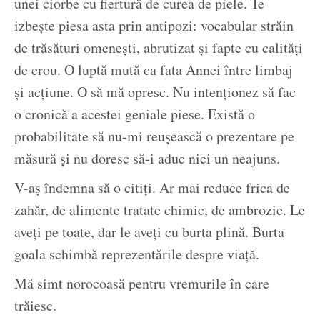
unei ciorbe cu fiertură de curea de piele. Te
izbeşte piesa asta prin antipozi: vocabular străin
de trăsături omeneşti, abrutizat şi fapte cu calităţi
de erou. O luptă mută ca fata Annei între limbaj
şi acţiune. O să mă opresc. Nu intenţionez să fac
o cronică a acestei geniale piese. Există o
probabilitate să nu-mi reuşească o prezentare pe
măsură şi nu doresc să-i aduc nici un neajuns.
V-aş îndemna să o citiţi. Ar mai reduce frica de
zahăr, de alimente tratate chimic, de ambrozie. Le
aveţi pe toate, dar le aveţi cu burta plină. Burta
goala schimbă reprezentările despre viaţă.
Mă simt norocoasă pentru vremurile în care
trăiesc.