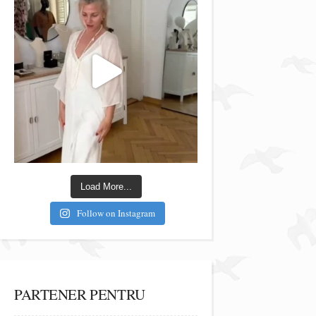
Load More...
Follow on Instagram
PARTENER PENTRU