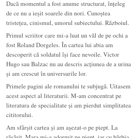
Dacă momentul a fost anume structurat, înțeleg
de ce nu a ieșit soarele din nori. Cunoștea
tristețea, cinismul, umorul subiectului. Războiul.
Primul scriitor care mi-a luat un văl de pe ochi a
fost Roland Dorgeles. În cartea lui abia am
descoperit că soldatul își face nevoile. Victor
Hugo sau Balzac nu au descris acțiunea de a urina
și am crescut în universurile lor.
Primele pagini ale romanului te subjugă. Uitasem
acest aspect al literaturii. M-am concentrat pe
literatura de specialitate și am pierdut simplitatea
cititorului.
Am sfârșit cartea și am așezat-o pe piept. La
răsărit, Mara mi-a adormit pe piept, iar cu bărbia