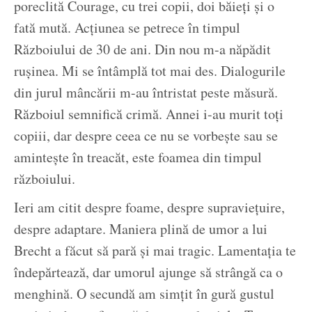
poreclită Courage, cu trei copii, doi băieţi şi o
fată mută. Acţiunea se petrece în timpul
Războiului de 30 de ani. Din nou m-a năpădit
ruşinea. Mi se întâmplă tot mai des. Dialogurile
din jurul mâncării m-au întristat peste măsură.
Războiul semnifică crimă. Annei i-au murit toţi
copiii, dar despre ceea ce nu se vorbeşte sau se
aminteşte în treacăt, este foamea din timpul
războiului.
Ieri am citit despre foame, despre supravieţuire,
despre adaptare. Maniera plină de umor a lui
Brecht a făcut să pară şi mai tragic. Lamentaţia te
îndepărtează, dar umorul ajunge să strângă ca o
menghină. O secundă am simţit în gură gustul