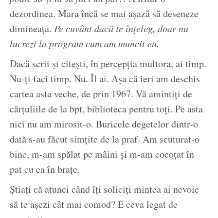
dezordinea. Mara încă se mai aşază să deseneze
dimineaţa.
Pe cuvânt dacă te înţeleg, doar nu
lucrezi la program cum am muncit eu.
Dacă scrii şi citeşti, în percepţia multora, ai timp.
Nu-ţi faci timp. Nu. Îl ai. Aşa că ieri am deschis
cartea asta veche, de prin 1967. Vă amintiţi de
cărţuliile de la bpt, biblioteca pentru toţi. Pe asta
nici nu am mirosit-o. Buricele degetelor dintr-o
dată s-au făcut simţite de la praf. Am scuturat-o
bine, m-am spălat pe mâini şi m-am cocoţat în
pat cu ea în braţe.
Ştiaţi că atunci când îţi soliciţi mintea ai nevoie
să te aşezi cât mai comod? E ceva legat de