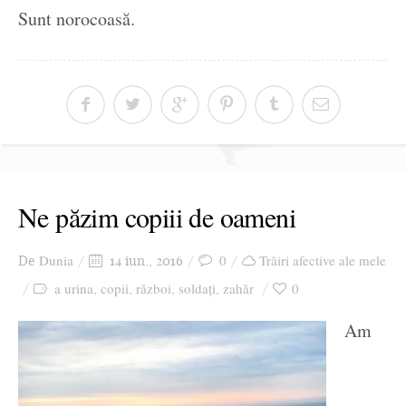
Sunt norocoasă.
Ne păzim copiii de oameni
Dunia
0
Trăiri afective ale mele
De
14 iun., 2016
a urina
copii
război
soldați
zahăr
0
,
,
,
,
Am