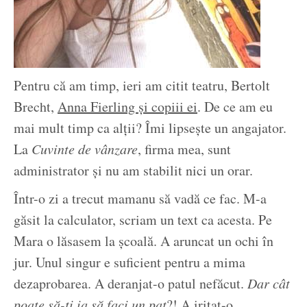
Pentru că am timp, ieri am citit teatru, Bertolt
Brecht,
Anna Fierling şi copiii ei
. De ce am eu
mai mult timp ca alţii? Îmi lipseşte un angajator.
La
Cuvinte de vânzare
, firma mea, sunt
administrator şi nu am stabilit nici un orar.
Într-o zi a trecut mamanu să vadă ce fac. M-a
găsit la calculator, scriam un text ca acesta. Pe
Mara o lăsasem la şcoală. A aruncat un ochi în
jur. Unul singur e suficient pentru a mima
dezaprobarea. A deranjat-o patul nefăcut.
Dar cât
poate să-ţi ia să faci un pat
?! A iritat-o