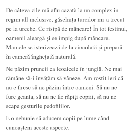
De câteva zile mă aflu cazată la un complex în
regim all inclusive, găselnița turcilor mi-a trecut
pe la ureche. Ce risipă de mâncare! În tot festinul,
oamenii aleargă și se împig după mâncare.
Mamele se isterizează de la ciocolată și prepară
în cameră înghețată naturală.
Ne păzim pruncii ca leoaicele în junglă. Ne mai
rămâne să-i învățăm să vâneze. Am rostit ieri că
nu e firesc să ne păzim între oameni. Să nu ne
fure geanta, să nu ne fie răpiți copiii, să nu ne
scape gesturile pedofililor.
E o nebunie să aducem copii pe lume când
cunoaștem aceste aspecte.