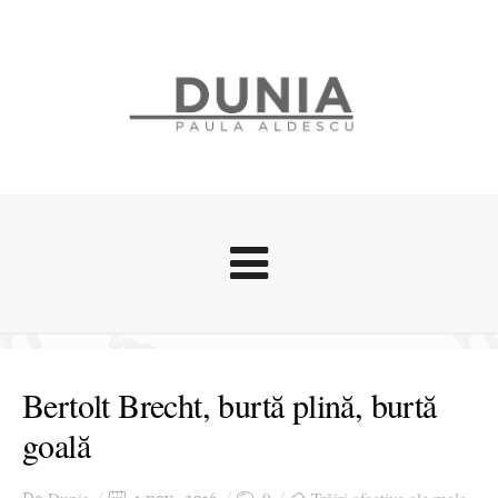
Evenimente
Stari afective
Bertolt Brecht, burtă plină, burtă
Zice Dunia
goală
Călătorii
Cursuri povestite