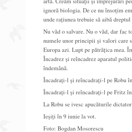
artă. Creăm situații și împrejurări p
ignoră biologia. De ce nu însoțim e
unde rațiunea trebuie să aibă dreptul
Nu văd o salvare. Nu o văd, dar fac to
numele unor principii și valori care s
Europa azi. Lupt pe pătrățica mea. Îm
Încadrez și reîncadrez aparatul polit
îndemână.
Încadrați-l și reîncadrați-l pe Robu î
Încadrați-l și reîncadrați-l pe Fritz î
La Robu se ivesc apucăturile dictator
Ieșiți în 9 iunie la vot.
Foto: Bogdan Mosorescu