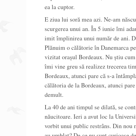
ea la cuptor.
E ziua lui soră mea azi. Ne-am născu
scurgerea unui an. În 5 iunie îmi ada
imit împlinirea unui număr de ani. De
Plănuim o călătorie în Danemarca pe
vizitat orașul Bordeaux. Nu știu cum 
îmi vine greu să realizez trecerea ti
Bordeaux, atunci pare că s-a întâmpl
călătoria de la Bordeaux, atunci pare
demult.
La 40 de ani timpul se dilată, se cont
năucitoare. Ieri a avut loc la Univers
vorbit unui public restrâns. Din nou
au umblat? De ce nu sunt curioase de