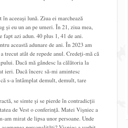
t în aceeași lună. Ziua ei marchează
ug și eu un an pe umeri. În 21, ziua mea,
 fapt azi adun. 40 plus 1, 41 de ani.
ntru această adunare de ani. În 2023 am
a trecut atât de repede anul. Credeți-mă că
mpului. Dacă mă gândesc la călătoria la
at ieri. Dacă încerc să-mi amintesc
 că s-a întâmplat demult, demult, tare
ractă, se simte și se pierde în contradicții
itatea de Vest o conferință. Matei Vișniec a
 m-am mirat de lipsa unor persoane. Unde
 asemenea personalități? Vișniec a vorbit