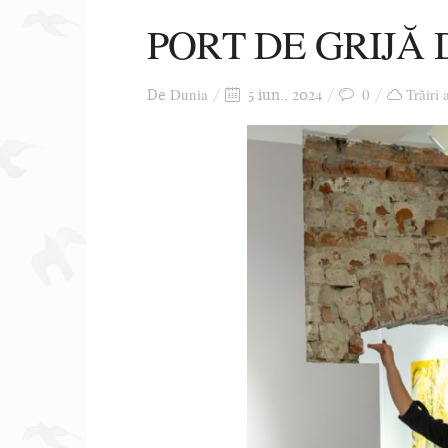
PORT DE GRIJĂ
Dunia
0
Trăiri 
De
5 iun., 2024