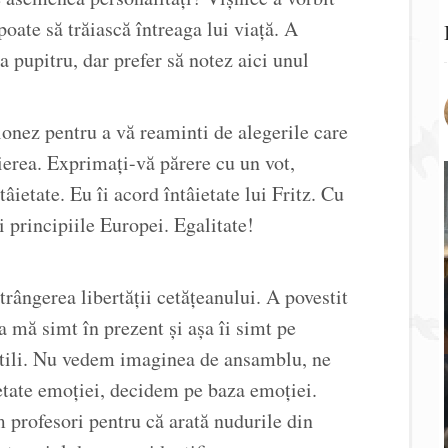
poate să trăiască întreaga lui viață. A
a pupitru, dar prefer să notez aici unul
onez pentru a vă reaminti de alegerile care
ierea. Exprimați-vă părere cu un vot,
âietate. Eu îi acord întâietate lui Fritz. Cu
i principiile Europei. Egalitate!
trângerea libertății cetățeanului. A povestit
a mă simt în prezent și așa îi simt pe
i utili. Nu vedem imaginea de ansamblu, ne
etate emoției, decidem pe baza emoției.
 profesori pentru că arată nudurile din