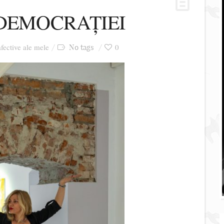
 DEMOCRAȚIEI
afective ale mele
0
No tags