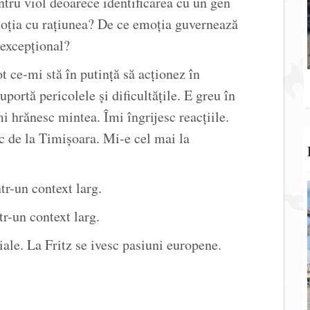
entru viol deoarece identificarea cu un gen
moția cu rațiunea? De ce emoția guvernează
 excepțional?
t ce-mi stă în putință să acționez în
uportă pericolele și dificultățile. E greu în
i hrănesc mintea. Îmi îngrijesc reacțiile.
ic de la Timișoara. Mi-e cel mai la
ntr-un context larg.
ntr-un context larg.
iale. La Fritz se ivesc pasiuni europene.