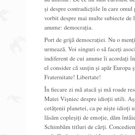
și despre contradicțiile în care omul 
vorbit despre mai multe subiecte de l
anume: democrația.
Port de grijă democrației. Nu o menți
urmează. Voi singuri o să faceți asoc
indiferent de cui anume îi acordați înt
el consider că susțin și apăr Europa ș
Fraternitate! Libertate!
În fiecare zi mă atacă și mă roade res
Matei Vișniec despre idioții utili. Aș
cetățenii planetei, ca pe niște idioț
lăsăm copleșiți de emoție, dăm întâi
Schimbăm titluri de cărți. Concediem