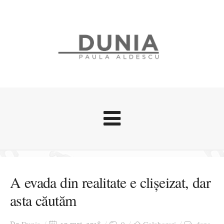
Evenimente
Stari afective
A evada din realitate e clișeizat, dar
Zice Dunia
asta căutăm
Călătorii
Cursuri povestite