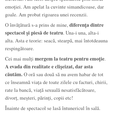
emoției. Am apelat la cuvinte simandicoase, dar
goale. Am probat rigoarea unei recenzii.
diferența dintre
O învățătură s-a prins de mine,
spectacol și piesă de teatru
. Una-i una, alta-i
alta. Asta e teorie: seacă, stearpă, mai întotdeauna
respingătoare.
mergem la teatru pentru emoție
Cei mai mulți
.
A evada din realitate e clișeizat, dar asta
căutăm.
O oră sau două să nu avem habar de tot
ce înseamnă viața de toate zilele cu facturi, chirii,
rate la bancă, viață sexuală nesatisfăcătoare,
divorț, meșteri, părinți, copii etc!
Înainte de spectacol se lasă întunericul în sală.