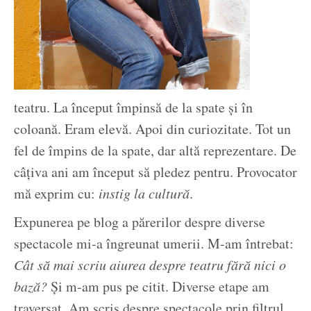
teatru. La început împinsă de la spate și în
coloană. Eram elevă. Apoi din curiozitate. Tot un
fel de împins de la spate, dar altă reprezentare. De
câțiva ani am început să pledez pentru. Provocator
mă exprim cu:
instig la cultură
.
Expunerea pe blog a părerilor despre diverse
spectacole mi-a îngreunat umerii. M-am întrebat:
Cât să mai scriu aiurea despre teatru fără nici o
bază?
Și m-am pus pe citit. Diverse etape am
traversat. Am scris despre spectacole prin filtrul