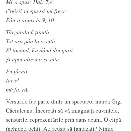
Mi-a spus: Hai: 7,8.
Creirii-ncepu să-mi frece
Pân-a ajuns la 9, 10.
Târguiala fi ținută
Tot așa pân la o sută
El tăcând, Eu dând din gură
Și apoi alte mii și sute
Eu țâcnit
Iar el
mă fu..ră.
Versurile fac parte dintr-un spectacol marca Gigi
Căciuleanu. Încercați să vă imaginați cuvintele,
sensurile, reprezentările prin dans acum. O clipă
închideți ochii. Ați reușit să fantazați? Nimic