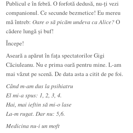
Publicul e în febră. O forfotă dedusă, nu-ți vezi
companionul. Ce secunde bezmetice! Eu mereu
mă întreb:
Oare o să picăm undeva ca Alice?
O
cădere lungă și buf!
Începe!
Aseară a apărut în fața spectatorilor Gigi
Căciuleanu. Nu e prima oară pentru mine. L-am
mai văzut pe scenă. De data asta a citit de pe foi.
Când m-am dus la psihiatru
El mi-a spus: 1, 2, 3, 4.
Hai, mai ieftin să mi-o lase
La-m rugat. Dar nu: 5,6.
Medicina nu-i un moft