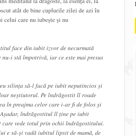
ns meditând la dragoste, la esența ei, la
cut atât de bine cuplurile zilei de azi în
i celui care nu iubește și nu
titul face din iubit izvor de necurmată
e nu-i stă împotrivă, iar ce este mai presus
eu silința să-l facă pe iubit neputincios și
ar neștiutorul. Pe îndrăgostit îl roade
ea în preajma celor care i-ar fi de folos și
Așadar, îndrăgostitul îl ține pe iubit
 care vede totul prin ochii îndrăgostitului.
i e să-și vadă iubitul lipsit de mamă, de