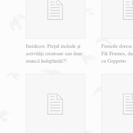
Insidecor. Prețul include și
Femeile doresc 
activități creatoare sau doar
Făt Frumos, dar
muncă îndeplinită?!
cu Geppetto