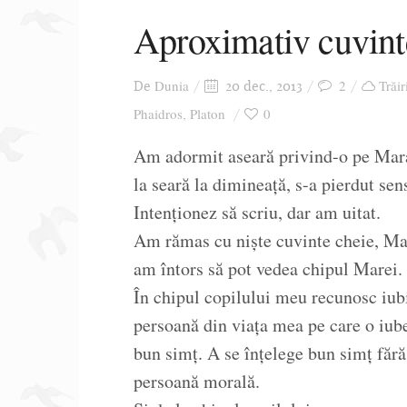
Aproximativ cuvinte
Dunia
2
Trăir
De
20 dec., 2013
Phaidros
Platon
0
,
Am adormit aseară privind-o pe Mara ș
la seară la dimineață, s-a pierdut sen
Intenționez să scriu, dar am uitat.
Am rămas cu niște cuvinte cheie, Mara
am întors să pot vedea chipul Marei.
În chipul copilului meu recunosc iubi
persoană din viața mea pe care o iube
bun simț. A se înțelege bun simț fără 
persoană morală.