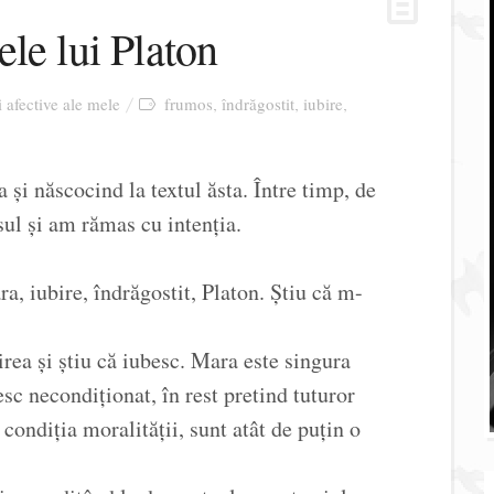
le lui Platon
i afective ale mele
frumos
îndrăgostit
iubire
,
,
,
i născocind la textul ăsta. Între timp, de
sul și am rămas cu intenția.
, iubire, îndrăgostit, Platon. Știu că m-
rea și știu că iubesc. Mara este singura
sc necondiționat, în rest pretind tuturor
condiția moralității, sunt atât de puțin o