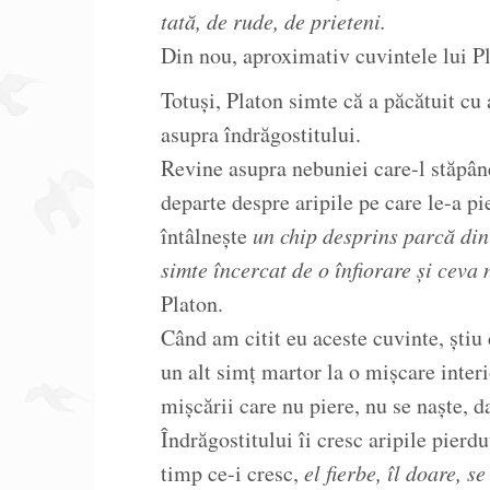
tată, de rude, de prieteni.
Din nou, aproximativ cuvintele lui P
Totuși, Platon simte că a păcătuit cu 
asupra îndrăgostitului.
Revine asupra nebuniei care-l stăpâne
departe despre aripile pe care le-a pi
întâlnește
un chip desprins parcă din 
simte încercat de o înfiorare și ceva 
Platon.
Când am citit eu aceste cuvinte, știu
un alt simț martor la o mișcare interi
mișcării care nu piere, nu se naște, da
Îndrăgostitului îi cresc aripile pierd
timp ce-i cresc,
el fierbe, îl doare, s