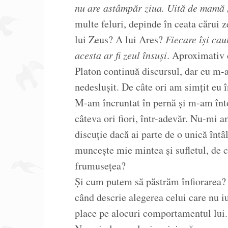
nu are astâmpăr ziua. Uită de mamă ș
multe feluri, depinde în ceata cărui 
lui Zeus? A lui Ares?
Fiecare își cau
acesta ar fi zeul însuși
. Aproximativ 
Platon continuă discursul, dar eu m-a
nedeslușit. De câte ori am simțit eu 
M-am încruntat în pernă și m-am înto
câteva ori fiori, într-adevăr. Nu-mi 
discuție dacă ai parte de o unică întâ
muncește mie mintea și sufletul, de c
frumusețea?
Și cum putem să păstrăm înfiorarea? 
când descrie alegerea celui care nu i
place pe alocuri comportamentul lui.