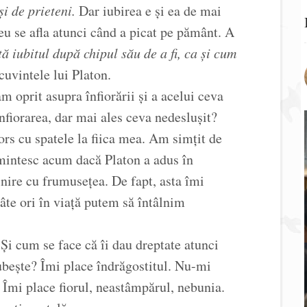
i de prieteni.
Dar iubirea e și ea de mai
zeu se afla atunci când a picat pe pământ. A
tă iubitul după chipul său de a fi, ca și cum
cuvintele lui Platon.
m oprit asupra înfiorării și a acelui ceva
înfiorarea, dar mai ales ceva nedeslușit?
rs cu spatele la fiica mea. Am simțit de
amintesc acum dacă Platon a adus în
lnire cu frumusețea. De fapt, asta îmi
âte ori în viață putem să întâlnim
Și cum se face că îi dau dreptate atunci
ubește? Îmi place îndrăgostitul. Nu-mi
 Îmi place fiorul, neastâmpărul, nebunia.