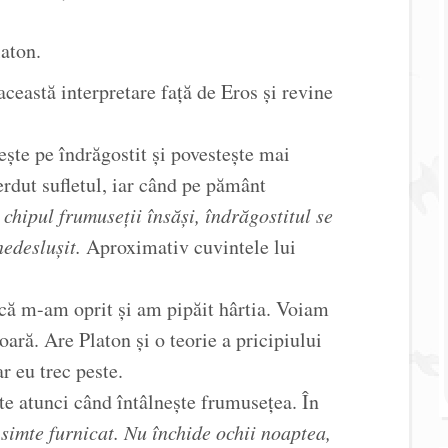
laton.
această interpretare față de Eros și revine
ște pe îndrăgostit și povestește mai
erdut sufletul, iar când pe pământ
chipul frumuseții însăși, îndrăgostitul se
nedeslușit.
Aproximativ cuvintele lui
 că m-am oprit și am pipăit hârtia. Voiam
oară. Are Platon și o teorie a pricipiului
r eu trec peste.
ute atunci când întâlnește frumusețea. În
e simte furnicat. Nu închide ochii noaptea,