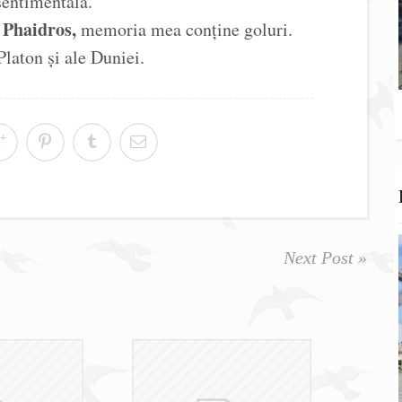
sentimentală.
Phaidros,
i
memoria mea conține goluri.
Platon și ale Duniei.
Next Post »