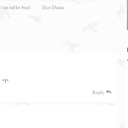
i un suflet bun!
Zice Dunia
* *I*
Reply