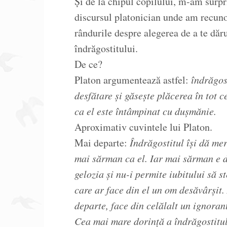
Și de la chipul copilului, m-am surpri
discursul platonician unde am recunos
rândurile despre alegerea de a te dăru
îndrăgostitului.
De ce?
Platon argumentează astfel:
îndrăgos
desfătare și găsește plăcerea în tot c
ca el este întâmpinat cu dușmănie.
Aproximativ cuvintele lui Platon.
Mai departe:
Îndrăgostitul își dă mer
mai sărman ca el. Iar mai sărman e do
gelozia și nu-i permite iubitului să st
care ar face din el un om desăvârșit. 
departe, face din celălalt un ignorant
Cea mai mare dorință a îndrăgostitulu