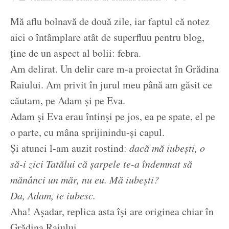
Ziua culorii
Mă aflu bolnavă de două zile, iar faptul că notez
aici o întâmplare atât de superfluu pentru blog,
ține de un aspect al bolii: febra.
Am delirat. Un delir care m-a proiectat în Grădina
Raiului. Am privit în jurul meu până am găsit ce
căutam, pe Adam și pe Eva.
Adam și Eva erau întinși pe jos, ea pe spate, el pe
o parte, cu mâna sprijinindu-și capul.
Și atunci l-am auzit rostind:
dacă mă iubești, o
să-i zici Tatălui că șarpele te-a îndemnat să
mănânci un măr, nu eu. Mă iubești?
Da, Adam, te iubesc.
Aha! Așadar, replica asta își are originea chiar în
Grădina Raiului.