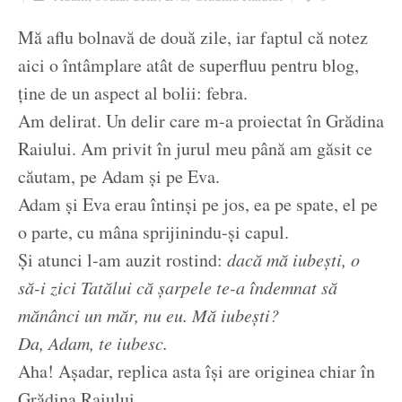
Ziua culorii
Mă aflu bolnavă de două zile, iar faptul că notez
aici o întâmplare atât de superfluu pentru blog,
ține de un aspect al bolii: febra.
Am delirat. Un delir care m-a proiectat în Grădina
Raiului. Am privit în jurul meu până am găsit ce
căutam, pe Adam și pe Eva.
Adam și Eva erau întinși pe jos, ea pe spate, el pe
o parte, cu mâna sprijinindu-și capul.
Și atunci l-am auzit rostind:
dacă mă iubești, o
să-i zici Tatălui că șarpele te-a îndemnat să
mănânci un măr, nu eu. Mă iubești?
Da, Adam, te iubesc.
Aha! Așadar, replica asta își are originea chiar în
Grădina Raiului.