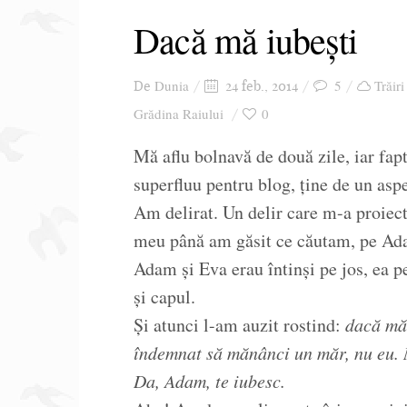
Dacă mă iubești
Dunia
5
Trăiri
De
24 feb., 2014
Grădina Raiului
0
Mă aflu bolnavă de două zile, iar fapt
superfluu pentru blog, ține de un aspec
Am delirat. Un delir care m-a proiect
meu până am găsit ce căutam, pe Ad
Adam și Eva erau întinși pe jos, ea pe
și capul.
Și atunci l-am auzit rostind:
dacă mă 
îndemnat să mănânci un măr, nu eu. 
Da, Adam, te iubesc.