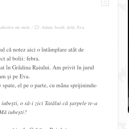
 afective ale mele
Adam
boală
delir
Eva
,
,
,
,
ul că notez aici o întâmplare atât de
t al bolii: febra.
at în Grădina Raiului. Am privit în jurul
am și pe Eva.
 spate, el pe o parte, cu mâna sprijinindu-
iubești, o să-i zici Tatălui că șarpele te-a
Mă iubești?