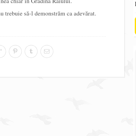
inea chiar în Grădina Raiului.
nu trebuie să-l demonstrăm ca adevărat.