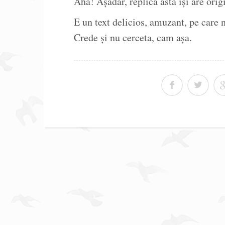
Aha! Așadar, replica asta își are orig
E un text delicios, amuzant, pe care 
Crede și nu cerceta, cam așa.