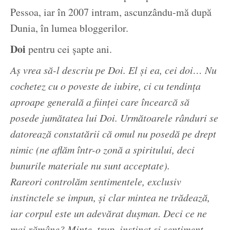
Pessoa, iar în 2007 intram, ascunzându-mă după
Dunia, în lumea bloggerilor.
Doi
pentru cei șapte ani.
Aş vrea să-l descriu pe Doi. El şi ea, cei doi… Nu
cochetez cu o poveste de iubire, ci cu tendinţa
aproape generală a fiinţei care încearcă să
posede jumătatea lui Doi. Următoarele rânduri se
datorează constatării că omul nu posedă pe drept
nimic (ne aflăm într-o zonă a spiritului, deci
bunurile materiale nu sunt acceptate).
Rareori controlăm sentimentele, exclusiv
instinctele se impun, şi clar mintea ne trădează,
iar corpul este un adevărat duşman. Deci ce ne
mai rămâne? Minte, trup, instinct şi sentiment