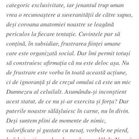
categoric exclusivitate, iar jenantul trup uman
vrea o recunoaştere a suveranităţii de către supus,
deşi coroana anatomiei noastre se leagănă
periculos la fiecare tentaţie. Cuvintele par să
conţină, în subsidiar, frustrarea fiinţei umane
care este organizată social. Dar îmi permit totuşi
să construiesc afirmaţia că nu este deloc aşa. Nu
de frustrare este vorba în toată această acţiune,
ci de ignoranţă şi de crezul omului că este un mic
Dumnezeu al celuilalt. Asumându-şi inconştient
acest statut, de ce nu şi-ar exercita şi forţa? Dar
puterile noastre sălăşluiesc în carne, nu în divin.
Deşi suntem plini de momente de nimic,
valorificate şi gustate cu nesaţ, vorbele ne pierd,