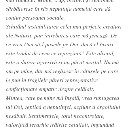
sărbătoresc în râs neputinţa numelui care dă
contur persoanei sociale.
Schiţând instabilitatea celei mai perfecte creaturi
ale Naturii, pun întrebarea care mă jenează. De
ce vrea Unu să-l posede pe Doi, dacă el însuşi
este trădat de ceea ce reprezintă? Este absurd,
este o durere agresivă şi un păcat mortal. Nu mă
am pe mine, dar mă regăsesc în cătuşele pe care
le pun în fragilele păreri reprezentative
confecţionate empatic despre celălalt.
Mintea, care pe mine mă înşală, vrea subjugarea
lui Doi, replică a neputinţei, acţiune a orgoliului
nesăbuit. Sentimentele, total necontrolate,
valorifică ierarhic trăirile celuilalt, impunând