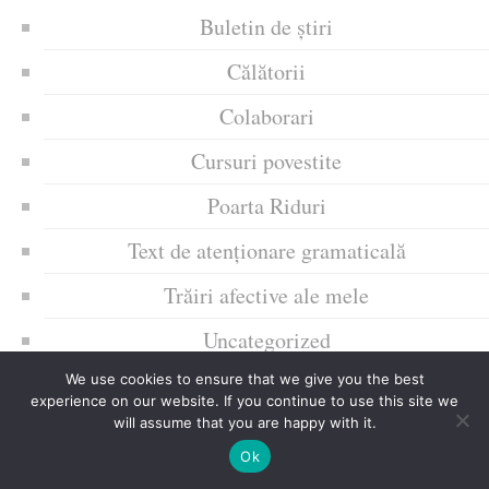
Buletin de știri
Călătorii
Colaborari
Cursuri povestite
Poarta Riduri
Text de atenționare gramaticală
Trăiri afective ale mele
Uncategorized
Zice Dunia
We use cookies to ensure that we give you the best
experience on our website. If you continue to use this site we
will assume that you are happy with it.
Ziua culorii
Ok