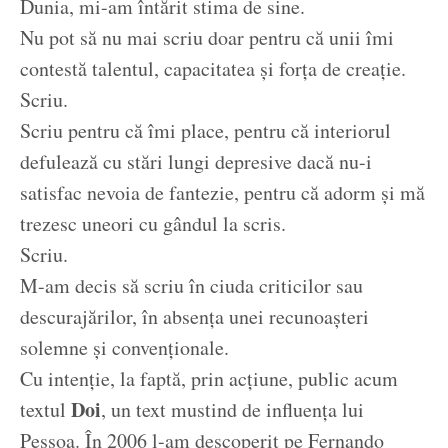
Dunia, mi-am întărit stima de sine.
Nu pot să nu mai scriu doar pentru că unii îmi
contestă talentul, capacitatea și forța de creație.
Scriu.
Scriu pentru că îmi place, pentru că interiorul
defulează cu stări lungi depresive dacă nu-i
satisfac nevoia de fantezie, pentru că adorm și mă
trezesc uneori cu gândul la scris.
Scriu.
M-am decis să scriu în ciuda criticilor sau
descurajărilor, în absența unei recunoașteri
solemne și convenționale.
Cu intenție, la faptă, prin acțiune, public acum
Doi
textul
, un text mustind de influența lui
Pessoa. În 2006 l-am descoperit pe Fernando