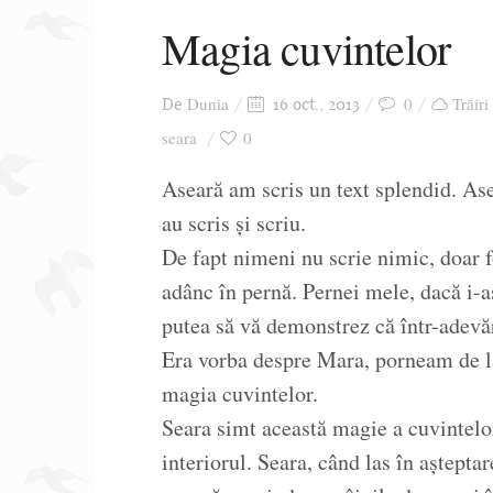
Magia cuvintelor
Dunia
0
Trăiri
De
16 oct., 2013
seara
0
Aseară am scris un text splendid. As
au scris și scriu.
De fapt nimeni nu scrie nimic, doar 
adânc în pernă. Pernei mele, dacă i-a
putea să vă demonstrez că într-adevăr
Era vorba despre Mara, porneam de la 
magia cuvintelor.
Seara simt această magie a cuvintelor
interiorul. Seara, când las în aștepta