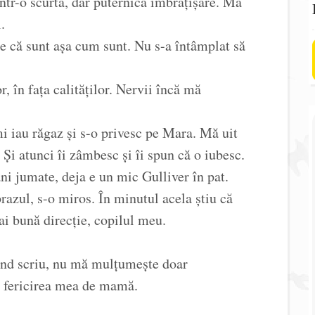
ntr-o scurtă, dar puternică îmbrățișare. Mă
.
e că sunt așa cum sunt. Nu s-a întâmplat să
r, în fața calităților. Nervii încă mă
mi iau răgaz și s-o privesc pe Mara. Mă uit
Și atunci îi zâmbesc și îi spun că o iubesc.
i jumate, deja e un mic Gulliver în pat.
brazul, s-o miros. În minutul acela știu că
ai bună direcție, copilul meu.
ând scriu, nu mă mulțumește doar
în fericirea mea de mamă.