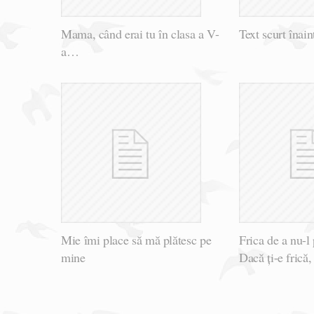
Mama, când erai tu în clasa a V-
Text scurt înai
a…
Mie îmi place să mă plătesc pe
Frica de a nu-l 
mine
Dacă ți-e frică,