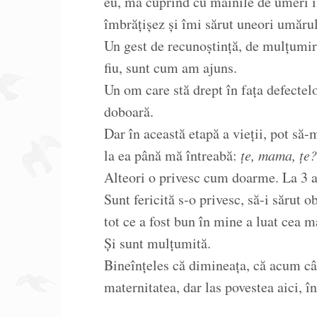
eu, mă cuprind cu mâinile de umeri î
îmbrățișez și îmi sărut uneori umărul
Un gest de recunoștință, de mulțumir
fiu, sunt cum am ajuns.
Un om care stă drept în fața defectelo
doboară.
Dar în această etapă a vieții, pot să-
la ea până mă întreabă:
țe, mama, țe?
Alteori o privesc cum doarme. La 3 an
Sunt fericită s-o privesc, să-i sărut o
tot ce a fost bun în mine a luat cea m
Și sunt mulțumită.
Bineînțeles că dimineața, că acum c
maternitatea, dar las povestea aici, 