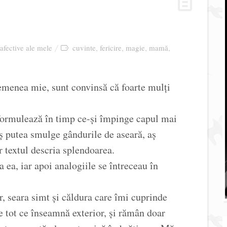
 afective ale mele
cuvinte
fericire
magie
mamă
,
,
,
,
emenea mie, sunt convinsă că foarte mulți
formulează în timp ce-și împinge capul mai
ș putea smulge gândurile de aseară, aș
 textul descria splendoarea.
ea, iar apoi analogiile se întreceau în
, seara simt și căldura care îmi cuprinde
re tot ce înseamnă exterior, și rămân doar