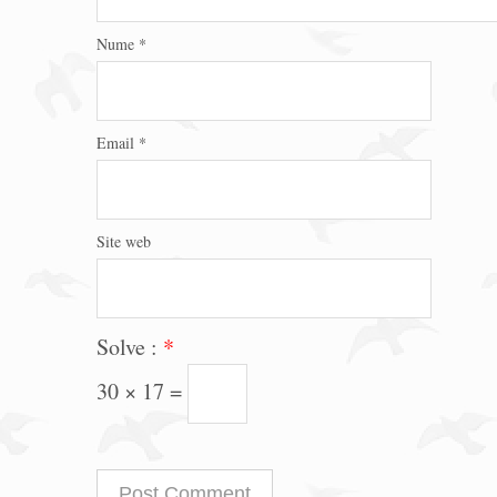
Nume
*
Email
*
Site web
Solve :
*
30 × 17 =