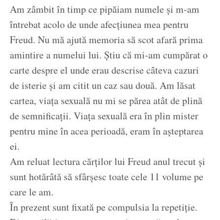
Am zâmbit în timp ce pipăiam numele și m-am
întrebat acolo de unde afecțiunea mea pentru
Freud. Nu mă ajută memoria să scot afară prima
amintire a numelui lui. Știu că mi-am cumpărat o
carte despre el unde erau descrise câteva cazuri
de isterie și am citit un caz sau două. Am lăsat
cartea, viața sexuală nu mi se părea atât de plină
de semnificații. Viața sexuală era în plin mister
pentru mine în acea perioadă, eram în așteptarea
ei.
Am reluat lectura cărților lui Freud anul trecut și
sunt hotărâtă să sfârșesc toate cele 11 volume pe
care le am.
În prezent sunt fixată pe compulsia la repetiție.