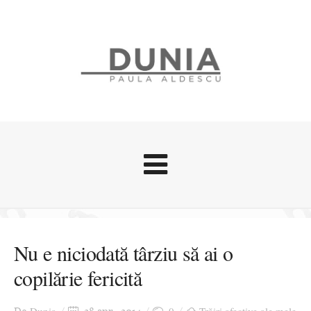
Evenimente
Stari afective
Nu e niciodată târziu să ai o
Zice Dunia
copilărie fericită
Călătorii
Cursuri povestite