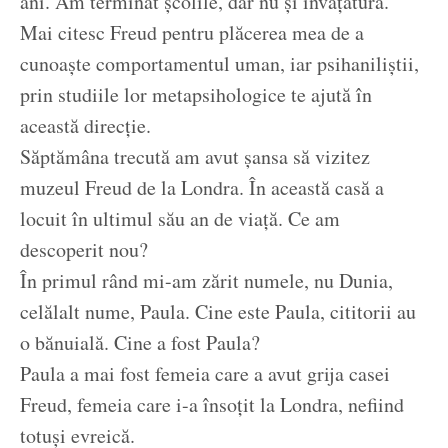
ani. Am terminat școlile, dar nu și învățătura.
Mai citesc Freud pentru plăcerea mea de a
cunoaște comportamentul uman, iar psihaniliștii,
prin studiile lor metapsihologice te ajută în
această direcție.
Săptămâna trecută am avut șansa să vizitez
muzeul Freud de la Londra. În această casă a
locuit în ultimul său an de viață. Ce am
descoperit nou?
În primul rând mi-am zărit numele, nu Dunia,
celălalt nume, Paula. Cine este Paula, cititorii au
o bănuială. Cine a fost Paula?
Paula a mai fost femeia care a avut grija casei
Freud, femeia care i-a însoțit la Londra, nefiind
totuși evreică.