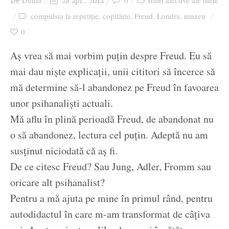
Dunia
0
Trăiri afective ale mele
De
28 apr., 2014
Ziua culorii
compulsia la repetiție
copilărie
Freud
Londra
muzeu
,
,
,
,
0
Aș vrea să mai vorbim puțin despre Freud. Eu să
mai dau niște explicații, unii cititori să încerce să
mă determine să-l abandonez pe Freud în favoarea
unor psihanaliști actuali.
Mă aflu în plină perioadă Freud, de abandonat nu
o să abandonez, lectura cel puțin. Adeptă nu am
susținut niciodată că aș fi.
De ce citesc Freud? Sau Jung, Adler, Fromm sau
oricare alt psihanalist?
Pentru a mă ajuta pe mine în primul rând, pentru
autodidactul în care m-am transformat de câțiva