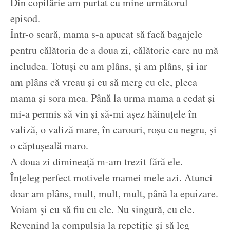
Din copilărie am purtat cu mine următorul
episod.
Într-o seară, mama s-a apucat să facă bagajele
pentru călătoria de a doua zi, călătorie care nu mă
includea. Totuși eu am plâns, și am plâns, și iar
am plâns că vreau și eu să merg cu ele, pleca
mama și sora mea. Până la urma mama a cedat și
mi-a permis să vin și să-mi așez hăinuțele în
valiză, o valiză mare, în carouri, roșu cu negru, și
o căptușeală maro.
A doua zi dimineață m-am trezit fără ele.
Înțeleg perfect motivele mamei mele azi. Atunci
doar am plâns, mult, mult, mult, până la epuizare.
Voiam și eu să fiu cu ele. Nu singură, cu ele.
Revenind la compulsia la repetiție și să leg