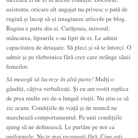
asistenta, oricare alt angajat nu privesc o pată de
rugină și încep să-și imagineze articole pe blog.
Rugina e parte din ei. Curățenia, mirosul,
mâncarea, lipsurile s-au lipit de ei. Le admir
capacitatea de detașare. Să pleci și să te întorci. O
admir și pe războinica fără crez care strânge sânii
femeilor.
Să meargă să lucreze în altă parte!
Mulți o
gândiți, câțiva verbalizați. Și eu am rostit replica
de prea multe ori de-a lungul vieții. Nu știu ce să
zic acum. Condițiile de viață și de muncă ne
marchează comportamentul. Pe unii condițiile
ajung să ne definească. Le purtăm pe noi ca
uniformele. Nu te mai recunoști fără. Cine ești