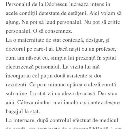
Personalul de la Odobescu lucrează intens în
acele condiții detestate de cetățeni. Aici voiam să
ajung. Nu pot să laud personalul. Nu pot să critic
personalul. O să consemnez.
La o maternitate de stat contează, desigur, și
doctorul pe care-l ai. Dacă naști cu un profesor,
cum am născut eu, simpla lui prezență în spital
electrizează personalul. La vizita lui mă
înconjurau cel puțin două asistente și doi
rezidenți. Ca prin minune apărea o aleză curată
sub mine. La stat vii cu aleza de acasă. Dar stau
aici. Câteva rânduri mai încolo o să notez despre
bagajul la stat.
La internare, după controlul efectuat de medicul
de gardă, am avut parte de o doamnă blândă, l-am