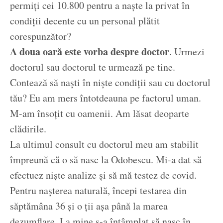
permiți cei 10.800 pentru a naște la privat în
condiții decente cu un personal plătit
corespunzător?
A doua oară este vorba despre doctor
. Urmezi
doctorul sau doctorul te urmează pe tine.
Contează să naști în niște condiții sau cu doctorul
tău? Eu am mers întotdeauna pe factorul uman.
M-am însoțit cu oamenii. Am lăsat deoparte
clădirile.
La ultimul consult cu doctorul meu am stabilit
împreună că o să nasc la Odobescu. Mi-a dat să
efectuez niște analize și să mă testez de covid.
Pentru nașterea naturală, începi testarea din
săptămâna 36 și o ții așa până la marea
dezumflare. La mine s-a întâmplat să nasc în