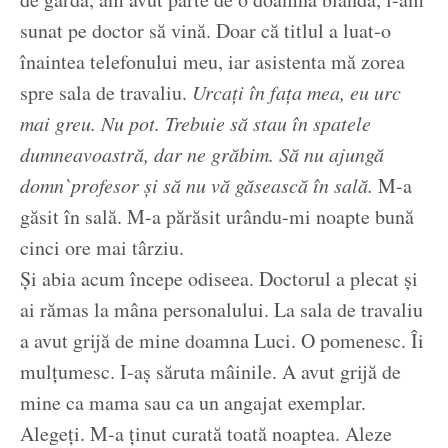
sunat pe doctor să vină. Doar că titlul a luat-o
înaintea telefonului meu, iar asistenta mă zorea
spre sala de travaliu.
Urcați în fața mea, eu urc
mai greu. Nu pot. Trebuie să stau în spatele
dumneavoastră, dar ne grăbim. Să nu ajungă
domn`profesor și să nu vă găsească în sală.
M-a
găsit în sală. M-a părăsit urându-mi noapte bună
cinci ore mai târziu.
Și abia acum începe odiseea. Doctorul a plecat și
ai rămas la mâna personalului. La sala de travaliu
a avut grijă de mine doamna Luci. O pomenesc. Îi
mulțumesc. I-aș săruta mâinile. A avut grijă de
mine ca mama sau ca un angajat exemplar.
Alegeți. M-a ținut curată toată noaptea. Aleze