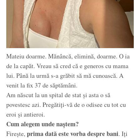
Mateiu doarme. Mănâncă, elimină, doarme. O ia
de la capăt. Vreau să cred că e generos cu mama
lui. Până la urmă s-a grăbit să mă cunoască. A
venit la fix 37 de săptămâni.
Am născut la un spital de stat și asta o să
povestesc azi. Pregătiți-vă de o odisee cu tot cu
eroi și antieroi.
Cum alegem unde naștem?
prima dată este vorba despre bani
Firește,
. Iți