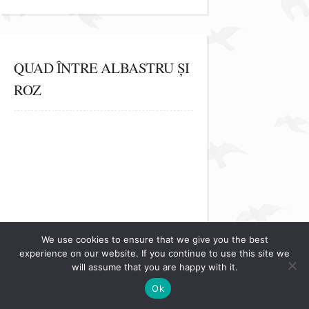
QUAD ÎNTRE ALBASTRU ȘI
ROZ
We use cookies to ensure that we give you the best
experience on our website. If you continue to use this site we
will assume that you are happy with it.
Issuu
Publish for Free
Powered by
Ok