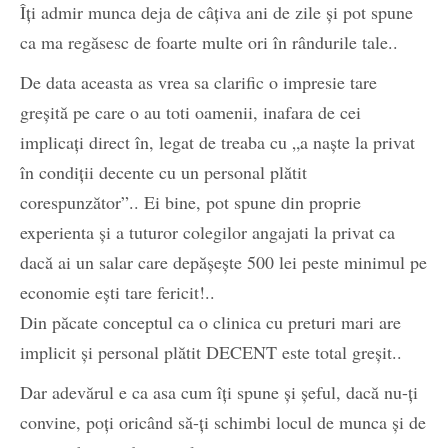
Îți admir munca deja de câțiva ani de zile și pot spune
ca ma regăsesc de foarte multe ori în rândurile tale..
De data aceasta as vrea sa clarific o impresie tare
greșită pe care o au toti oamenii, inafara de cei
implicați direct în, legat de treaba cu „a naște la privat
în condiții decente cu un personal plătit
corespunzător”.. Ei bine, pot spune din proprie
experienta și a tuturor colegilor angajati la privat ca
dacă ai un salar care depășește 500 lei peste minimul pe
economie ești tare fericit!..
Din păcate conceptul ca o clinica cu preturi mari are
implicit și personal plătit DECENT este total greșit..
Dar adevărul e ca asa cum îți spune și șeful, dacă nu-ți
convine, poți oricând să-ți schimbi locul de munca și de