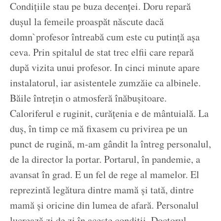
Condițiile stau pe buza decenței. Doru repară
dușul la femeile proaspăt născute dacă
domn`profesor întreabă cum este cu putință așa
ceva. Prin spitalul de stat trec elfii care repară
după vizita unui profesor. In cinci minute apare
instalatorul, iar asistentele zumzăie ca albinele.
Băile întrețin o atmosferă înăbușitoare.
Caloriferul e ruginit, curățenia e de mântuială. La
duș, în timp ce mă fixasem cu privirea pe un
punct de rugină, m-am gândit la întreg personalul,
de la director la portar. Portarul, în pandemie, a
avansat în grad. E un fel de rege al mamelor. El
reprezintă legătura dintre mamă și tată, dintre
mamă și oricine din lumea de afară. Personalul
lucrează zi de zi în aceste condiții. Doctorul,