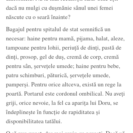
dacă nu mulgi cu dușmănie sânul unei femei
născute cu o seară înainte?
Bagajul pentru spitalul de stat semnifică un
necesar: haine pentru mamă, pijama, halat, aleze,
tampoane pentru lohii, periuță de dinți, pastă de
dinți, prosop, gel de duș, cremă de corp, cremă
pentru sân, șervețele umede; haine pentru bebe,
patru schimburi, păturică, șervețele umede,
pamperși. Pentru orice altceva, există un rege la
poartă. Portarul este cordonul ombilical. Nu aveți
griji, orice nevoie, la fel ca aparița lui Doru, se
îndeplinește în funcție de rapiditatea și
disponibilitatea tatălui.