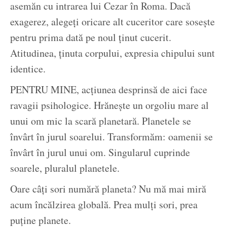
asemăn cu intrarea lui Cezar în Roma. Dacă
exagerez, alegeți oricare alt cuceritor care sosește
pentru prima dată pe noul ținut cucerit.
Atitudinea, ținuta corpului, expresia chipului sunt
identice.
PENTRU MINE, acțiunea desprinsă de aici face
ravagii psihologice. Hrănește un orgoliu mare al
unui om mic la scară planetară. Planetele se
învârt în jurul soarelui. Transformăm: oamenii se
învârt în jurul unui om. Singularul cuprinde
soarele, pluralul planetele.
Oare câți sori numără planeta? Nu mă mai miră
acum încălzirea globală. Prea mulți sori, prea
puține planete.