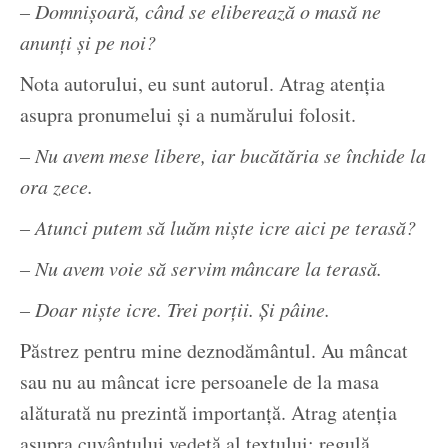
– Domnișoară, când se eliberează o masă ne
anunți și pe noi?
Nota autorului, eu sunt autorul. Atrag atenția
asupra pronumelui și a numărului folosit.
– Nu avem mese libere, iar bucătăria se închide la
ora zece.
– Atunci putem să luăm niște icre aici pe terasă?
– Nu avem voie să servim mâncare la terasă.
– Doar niște icre. Trei porții. Și pâine.
Păstrez pentru mine deznodământul. Au mâncat
sau nu au mâncat icre persoanele de la masa
alăturată nu prezintă importanță. Atrag atenția
asupra cuvântului vedetă al textului: regulă.