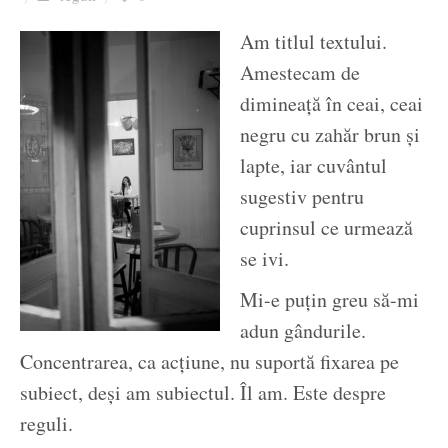
Ziua culorii
Am titlul textului.
Amestecam de
dimineață în ceai, ceai
negru cu zahăr brun și
lapte, iar cuvântul
sugestiv pentru
cuprinsul ce urmează
se ivi.
Mi-e puțin greu să-mi
adun gândurile.
Concentrarea, ca acțiune, nu suportă fixarea pe
subiect, deși am subiectul. Îl am. Este despre
reguli.