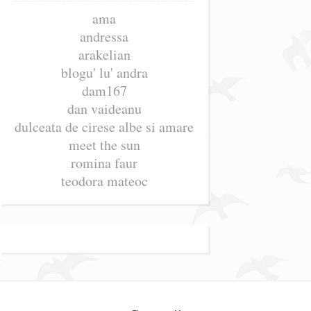
ama
andressa
arakelian
blogu' lu' andra
dam167
dan vaideanu
dulceata de cirese albe si amare
meet the sun
romina faur
teodora mateoc