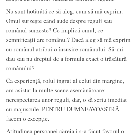
Nu sunt hotărâtă ce să aleg, cum să mă exprim.
Omul surzește când aude despre reguli sau
românul surzește? Ce implică omul, ce
semnificații are românul? Dacă aleg să mă exprim
cu românul atribui o însușire românului. Să-mi
dau sau nu dreptul de a formula exact o trăsătură
românului?
Ca experiență, rolul ingrat al celui din margine,
am asistat la multe scene asemănătoare:
nerespectarea unor reguli, dar, o să scriu imediat
cu majuscule, PENTRU DUMNEAVOASTRĂ
facem o excepție.
Atitudinea persoanei căreia i s-a făcut favorul o