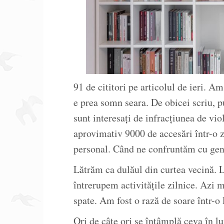
91 de cititori pe articolul de ieri. A
e prea somn seara. De obicei scriu, p
sunt interesați de infracțiunea de vio
aprovimativ 9000 de accesări într-o zi
personal. Când ne confruntăm cu gene
Lătrăm ca dulăul din curtea vecină.
întrerupem activitățile zilnice. Azi 
spate. Am fost o rază de soare într-o 
Ori de câte ori se întâmplă ceva în l