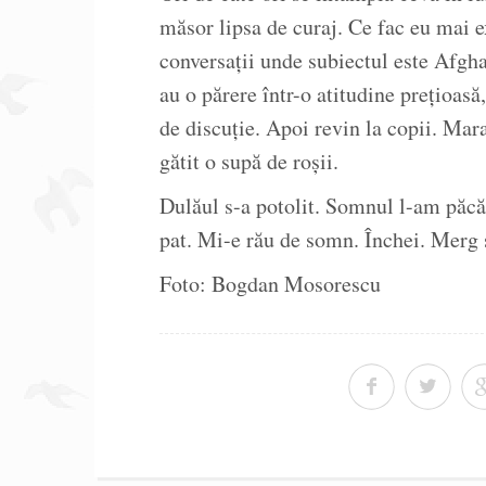
măsor lipsa de curaj. Ce fac eu mai e
conversații unde subiectul este Afgh
au o părere într-o atitudine prețioasă
de discuție. Apoi revin la copii. Mar
gătit o supă de roșii.
Dulăul s-a potolit. Somnul l-am păcăl
pat. Mi-e rău de somn. Închei. Merg
Foto: Bogdan Mosorescu