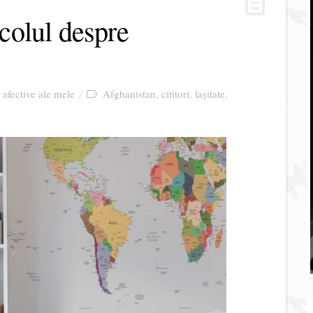
icolul despre
i afective ale mele
Afghanistan
cititori
lașitate
,
,
,