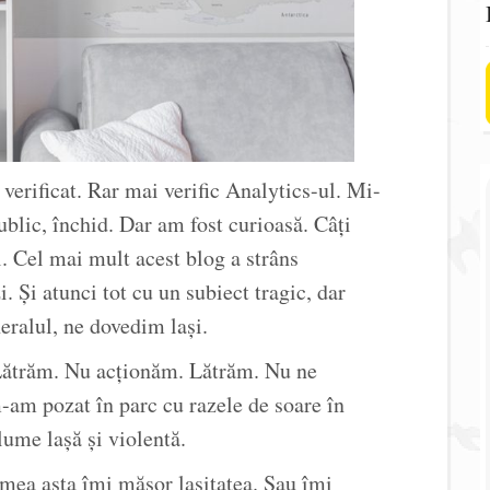
m verificat. Rar mai verific Analytics-ul. Mi-
ublic, închid. Dar am fost curioasă. Câți
l. Cel mai mult acest blog a strâns
. Și atunci tot cu un subiect tragic, dar
ralul, ne dovedim lași.
 Lătrăm. Nu acționăm. Lătrăm. Nu ne
m-am pozat în parc cu razele de soare în
lume lașă și violentă.
umea asta îmi măsor lașitatea. Sau îmi