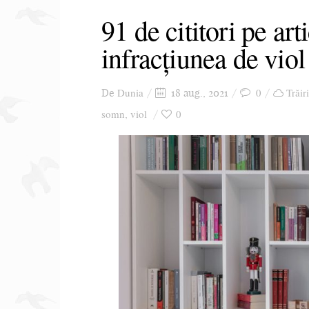
91 de cititori pe art
infracțiunea de viol
Dunia
0
Trăir
De
18 aug., 2021
somn
viol
0
,