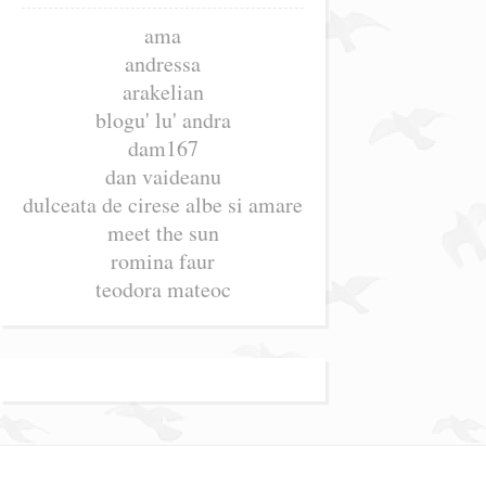
ama
andressa
arakelian
blogu' lu' andra
dam167
dan vaideanu
dulceata de cirese albe si amare
meet the sun
romina faur
teodora mateoc