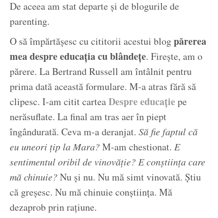
De aceea am stat departe și de blogurile de
parenting.
părerea
O să împărtășesc cu cititorii acestui blog
mea despre educația cu blândețe
. Firește, am o
părere. La Bertrand Russell am întâlnit pentru
prima dată această formulare. M-a atras fără să
Despre educație
clipesc. I-am citit cartea
pe
nerăsuflate. La final am tras aer în piept
îngândurată. Ceva m-a deranjat.
Să fie faptul că
eu uneori țip la Mara?
M-am chestionat.
E
sentimentul oribil de vinovăție? E conștiința care
mă chinuie?
Nu și nu. Nu mă simt vinovată. Știu
că greșesc. Nu mă chinuie conștiința. Mă
dezaprob prin rațiune.