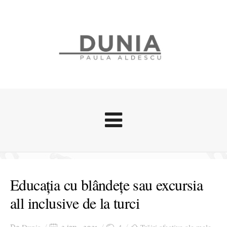
Evenimente
Stari afective
Educația cu blândețe sau excursia
Zice Dunia
all inclusive de la turci
Călătorii
Cursuri povestite