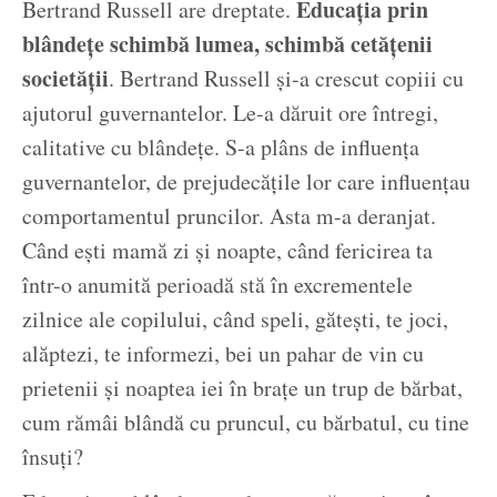
Educația prin
Bertrand Russell are dreptate.
blândețe schimbă lumea, schimbă cetățenii
societății
. Bertrand Russell și-a crescut copiii cu
ajutorul guvernantelor. Le-a dăruit ore întregi,
calitative cu blândețe. S-a plâns de influența
guvernantelor, de prejudecățile lor care influențau
comportamentul pruncilor. Asta m-a deranjat.
Când ești mamă zi și noapte, când fericirea ta
într-o anumită perioadă stă în excrementele
zilnice ale copilului, când speli, gătești, te joci,
alăptezi, te informezi, bei un pahar de vin cu
prietenii și noaptea iei în brațe un trup de bărbat,
cum rămâi blândă cu pruncul, cu bărbatul, cu tine
însuți?