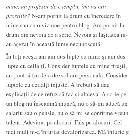
mine, un profesor de exemplu, îmi va citi
prostiile?
N-am pornit la drum cu încredere în
mine sau cu o viziune pentru blog. Am pornit la
drum din nevoia de a scrie. Nevoia și lașitatea m-
au așezat în această lume necunoscută.
În toți acești ani am dus lupte cu mine și am dus
lupte cu ceilalți. Consider luptele cu mine firești,
au ținut și țin de o dezvoltare personală. Consider
luptele cu ceilalți injuste. A trebuit să dau
explicații de ce refuz să fac și altceva. A scrie pe
un blog nu înseamnă muncă, nu o să-mi aducă un
salariu sau o pensie, nu o să mi se confirme vreun
talent. Adevărat pe alocuri. Fals pe alocuri. Cel
mai mult m-a înfuriat devalorizarea. Mă înfurie și