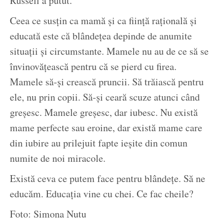
Russell a putut.
Ceea ce susțin ca mamă și ca ființă rațională și
educată este că blândețea depinde de anumite
situații și circumstante. Mamele nu au de ce să se
învinovățească pentru că se pierd cu firea.
Mamele să-și crească pruncii. Să trăiască pentru
ele, nu prin copii. Să-și ceară scuze atunci când
greșesc. Mamele greșesc, dar iubesc. Nu există
mame perfecte sau eroine, dar există mame care
din iubire au prilejuit fapte ieșite din comun
numite de noi miracole.
Există ceva ce putem face pentru blândețe. Să ne
educăm. Educația vine cu chei. Ce fac cheile?
Foto: Simona Nutu