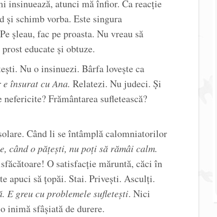
mi insinuează, atunci mă înfior. Ca reacție
âd și schimb vorba. Este singura
Pe șleau, fac pe proasta. Nu vreau să
 prost educate și obtuze.
tești. Nu o insinuezi. Bârfa lovește ca
 e însurat cu Ana.
Relatezi. Nu judeci. Și
 nefericite? Frământarea sufletească?
solare. Când li se întâmplă calomniatorilor
te, când o pățești, nu poți să rămâi calm.
isfăcătoare! O satisfacție măruntă, căci în
te apuci să țopăi. Stai. Privești. Asculți.
. E greu cu problemele sufletești
. Nici
 o inimă sfâșiată de durere.