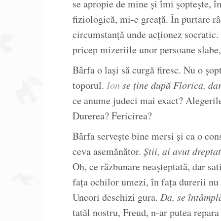
se apropie de mine și îmi șoptește, î
fiziologică, mi-e greață. În purtare r
circumstanță unde acționez socratic. 
pricep mizeriile unor persoane slabe,
Bârfa o lași să curgă firesc. Nu o șop
toporul.
Ion
se ține după Florica, dar
ce anume judeci mai exact? Alegerile
Durerea? Fericirea?
Bârfa servește bine mersi și ca o con
ceva asemănător.
Știi, ai avut drepta
Oh, ce răzbunare neașteptată, dar sat
fața ochilor umezi, în fața durerii nu 
Uneori deschizi gura.
Da, se întâmplă
tatăl nostru, Freud, n-ar putea repara