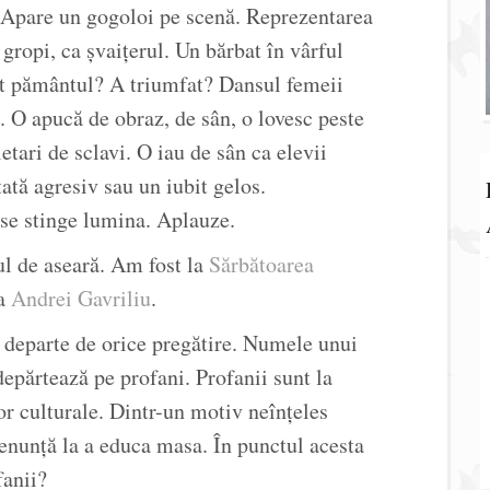
 Apare un gogoloi pe scenă. Reprezentarea
gropi, ca șvaițerul. Un bărbat în vârful
it pământul? A triumfat? Dansul femeii
i. O apucă de obraz, de sân, o lovesc peste
etari de sclavi. O iau de sân ca elevii
ată agresiv sau un iubit gelos.
se stinge lumina. Aplauze.
ul de aseară. Am fost la
Sărbătoarea
ia
Andrei Gavriliu
.
 departe de orice pregătire. Numele unui
depărtează pe profani. Profanii sunt la
or culturale. Dintr-un motiv neînțeles
renunță la a educa masa. În punctul acesta
fanii?