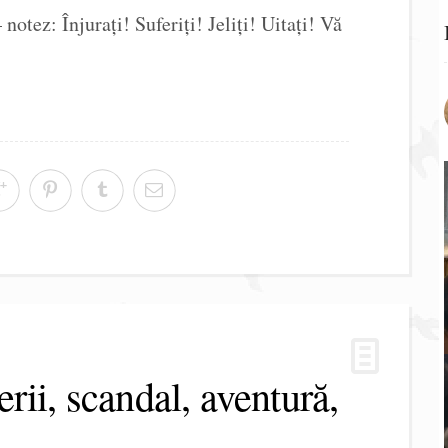
notez: Înjurați! Suferiți! Jeliți! Uitați! Vă
rii, scandal, aventură,