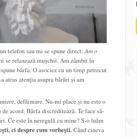
 un telefon sau mi se spune direct:
Am o
i se relaxează mușchii. Am zâmbit în
spune bârfa. O asociez cu un timp petrecut
a atras atenția asupra bârfei și am
mniere, defăimare. Nu-mi place și nu este o
iu de acord. Bârfa discreditează. Te face să-
ări. Ce este în neregulă cu mine? S-o luăm
ști, ci despre cum vorbești.
Când cineva