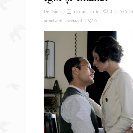
Dunia
4
Colab
De
16 nov., 2016
primăverii
spectacol
0
,