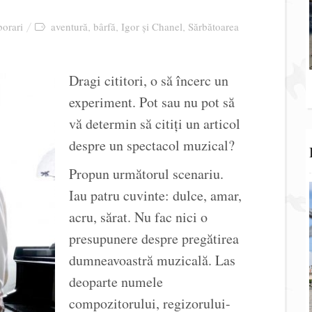
orari
aventură
bârfă
Igor și Chanel
Sărbătoarea
,
,
,
Dragi cititori, o să încerc un
experiment. Pot sau nu pot să
vă determin să citiți un articol
despre un spectacol muzical?
Propun următorul scenariu.
Iau patru cuvinte: dulce, amar,
acru, sărat. Nu fac nici o
presupunere despre pregătirea
dumneavoastră muzicală. Las
deoparte numele
compozitorului, regizorului-