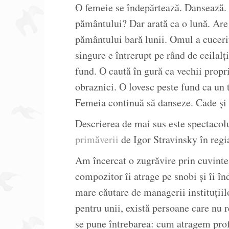
O femeie se îndepărtează. Dansează.
pământului? Dar arată ca o lună. Are 
pământului bară lunii. Omul a cucer
singure e întrerupt pe rând de ceilalț
fund. O caută în gură ca vechii propri
obraznici. O lovesc peste fund ca un t
Femeia continuă să danseze. Cade și 
Descrierea de mai sus este spectacol
primăverii
de Igor Stravinsky în reg
Am încercat o zugrăvire prin cuvinte
compozitor îi atrage pe snobi și îi în
mare căutare de managerii instituțiil
pentru unii, există persoane care nu 
se pune întrebarea: cum atragem pro