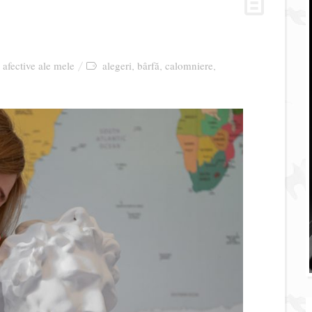
i afective ale mele
alegeri
bârfă
calomniere
,
,
,