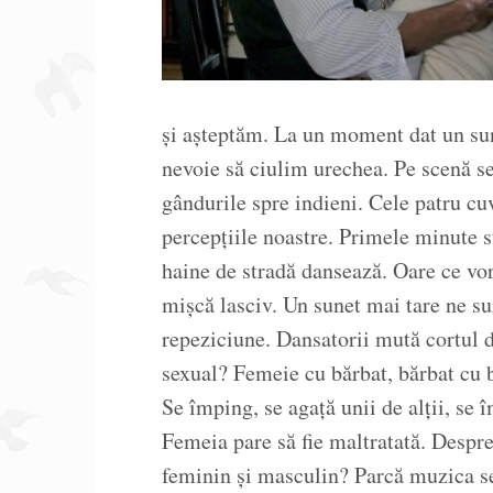
și așteptăm. La un moment dat un sune
nevoie să ciulim urechea. Pe scenă se
gândurile spre indieni. Cele patru cuv
percepțiile noastre. Primele minute su
haine de stradă dansează. Oare ce vo
mișcă lasciv. Un sunet mai tare ne su
repeziciune. Dansatorii mută cortul d
sexual? Femeie cu bărbat, bărbat cu b
Se împing, se agață unii de alții, se 
Femeia pare să fie maltratată. Despre 
feminin și masculin? Parcă muzica se 