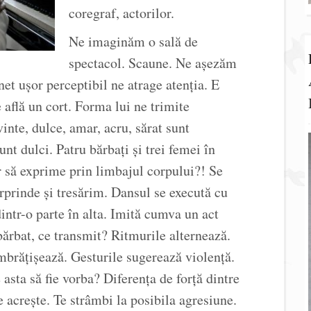
coregraf, actorilor.
Ne imaginăm o sală de
spectacol. Scaune. Ne așezăm
t ușor perceptibil ne atrage atenția. E
 află un cort. Forma lui ne trimite
inte, dulce, amar, acru, sărat sunt
nt dulci. Patru bărbați și trei femei în
r să exprime prin limbajul corpului?! Se
rprinde și tresărim. Dansul se execută cu
intr-o parte în alta. Imită cumva un act
ărbat, ce transmit? Ritmurile alternează.
îmbrățișează. Gesturile sugerează violență.
asta să fie vorba? Diferența de forță dintre
acrește. Te strâmbi la posibila agresiune.