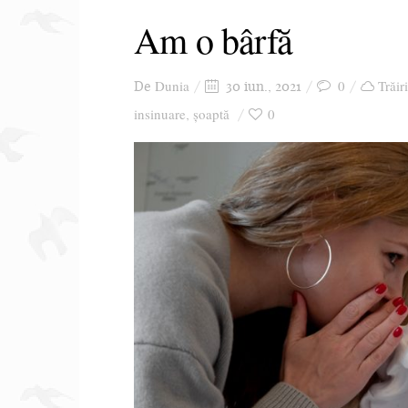
Am o bârfă
Dunia
0
Trăir
De
30 iun., 2021
insinuare
șoaptă
0
,