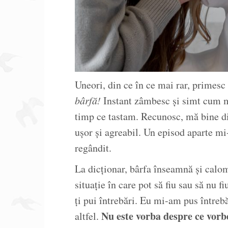
Uneori, din ce în ce mai rar, primesc
bârfă!
Instant zâmbesc și simt cum m
timp ce tastam. Recunosc, mă bine di
ușor și agreabil. Un episod aparte mi-
regândit.
La dicționar, bârfa înseamnă și calo
situație în care pot să fiu sau să nu f
ți pui întrebări. Eu mi-am pus întreb
Nu este vorba despre ce vorbe
altfel.