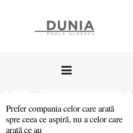
Evenimente
Stari afective
Prefer compania celor care arată
Zice Dunia
spre ceea ce aspiră, nu a celor care
Călătorii
arată ce au
Cursuri povestite