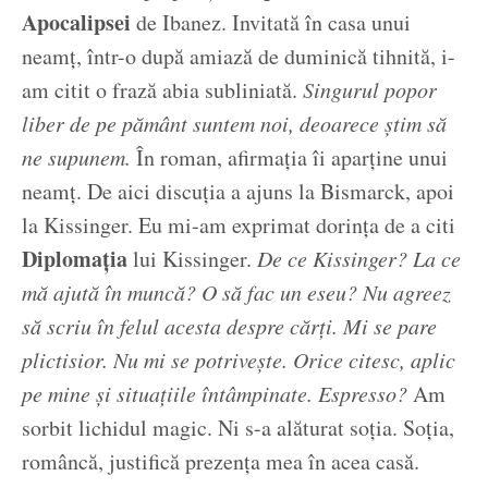
Apocalipsei
de Ibanez. Invitată în casa unui
neamț, într-o după amiază de duminică tihnită, i-
am citit o frază abia subliniată.
Singurul popor
liber de pe pământ suntem noi, deoarece știm să
ne supunem.
În roman, afirmația îi aparține unui
neamț. De aici discuția a ajuns la Bismarck, apoi
la Kissinger. Eu mi-am exprimat dorința de a citi
Diplomația
lui Kissinger.
De ce Kissinger? La ce
mă ajută în muncă? O să fac un eseu? Nu agreez
să scriu în felul acesta despre cărți. Mi se pare
plictisior. Nu mi se potrivește. Orice citesc, aplic
pe mine și situațiile întâmpinate. Espresso?
Am
sorbit lichidul magic. Ni s-a alăturat soția. Soția,
româncă, justifică prezența mea în acea casă.