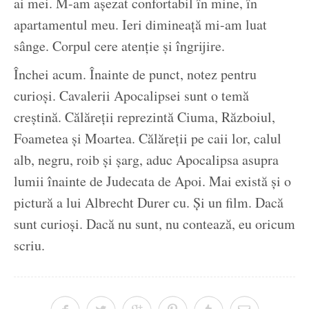
ai mei. M-am așezat confortabil în mine, în
apartamentul meu. Ieri dimineață mi-am luat
sânge. Corpul cere atenție și îngrijire.
Închei acum. Înainte de punct, notez pentru
curioși. Cavalerii Apocalipsei sunt o temă
creștină. Călăreții reprezintă Ciuma, Războiul,
Foametea și Moartea. Călăreții pe caii lor, calul
alb, negru, roib și șarg, aduc Apocalipsa asupra
lumii înainte de Judecata de Apoi. Mai există și o
pictură a lui Albrecht Durer cu. Și un film. Dacă
sunt curioși. Dacă nu sunt, nu contează, eu oricum
scriu.