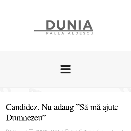
Evenimente
Stari afective
Candidez. Nu adaug ”Să mă ajute
Zice Dunia
Dumnezeu”
Călătorii
Cursuri povestite