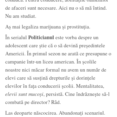
de afaceri sunt necesare. Aici nu o să mă întind.
Nu am studiat.
Aș mai legaliza marijuana și prostituția.
Politicianul
În serialul
este vorba despre un
adolescent care știe că o să devină președintele
Americii. În primul sezon ne arată ce presupune o
campanie într-un liceu american. În școlile
noastre nici măcar formal nu avem un număr de
elevi care să susțină drepturile și dorințele
elevilor în fața conducerii școlii. Mentalitatea,
elevii sunt mucoși
, persistă. Cine îndrăznește să-l
combată pe director? Râd.
Las deoparte născocirea. Abandonați scenariul.