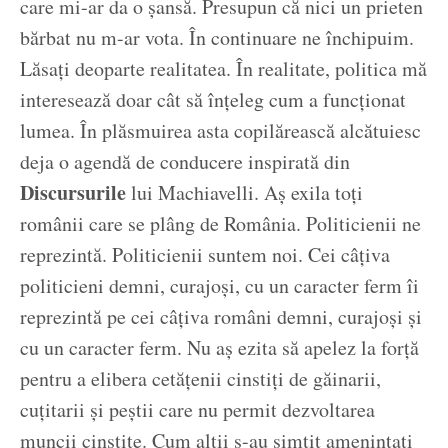
care mi-ar da o șansă. Presupun că nici un prieten
bărbat nu m-ar vota. În continuare ne închipuim.
Lăsați deoparte realitatea. În realitate, politica mă
interesează doar cât să înțeleg cum a funcționat
lumea. În plăsmuirea asta copilărească alcătuiesc
deja o agendă de conducere inspirată din
Discursurile
lui Machiavelli. Aș exila toți
românii care se plâng de România. Politicienii ne
reprezintă. Politicienii suntem noi. Cei câțiva
politicieni demni, curajoși, cu un caracter ferm îi
reprezintă pe cei câțiva români demni, curajoși și
cu un caracter ferm. Nu aș ezita să apelez la forță
pentru a elibera cetățenii cinstiți de găinarii,
cuțitarii și peștii care nu permit dezvoltarea
muncii cinstite. Cum alții s-au simțit amenințați