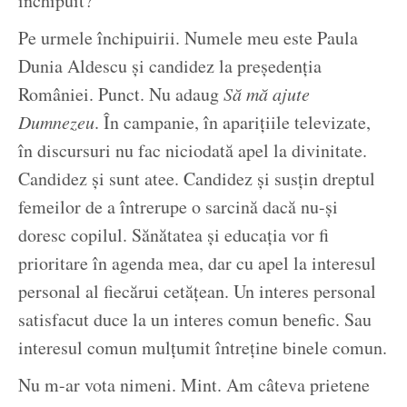
închipuit?
Pe urmele închipuirii. Numele meu este Paula
Dunia Aldescu și candidez la președenția
României. Punct. Nu adaug
Să mă ajute
Dumnezeu
. În campanie, în aparițiile televizate,
în discursuri nu fac niciodată apel la divinitate.
Candidez și sunt atee. Candidez și susțin dreptul
femeilor de a întrerupe o sarcină dacă nu-și
doresc copilul. Sănătatea și educația vor fi
prioritare în agenda mea, dar cu apel la interesul
personal al fiecărui cetățean. Un interes personal
satisfacut duce la un interes comun benefic. Sau
interesul comun mulțumit întreține binele comun.
Nu m-ar vota nimeni. Mint. Am câteva prietene