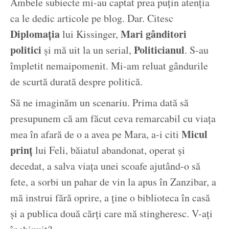
Ambele subiecte mi-au captat prea puțin atenția
ca le dedic articole pe blog. Dar. Citesc
Diplomația
Mari gânditori
lui Kissinger,
politici
Politicianul
și mă uit la un serial,
. S-au
împletit nemaipomenit. Mi-am reluat gândurile
de scurtă durată despre politică.
Să ne imaginăm un scenariu. Prima dată să
presupunem că am făcut ceva remarcabil cu viața
Micul
mea în afară de o a avea pe Mara, a-i citi
prinț
lui Feli, băiatul abandonat, operat și
decedat, a salva viața unei scoafe ajutând-o să
fete, a sorbi un pahar de vin la apus în Zanzibar, a
mă instrui fără oprire, a ține o biblioteca în casă
și a publica două cărți care mă stingheresc. V-ați