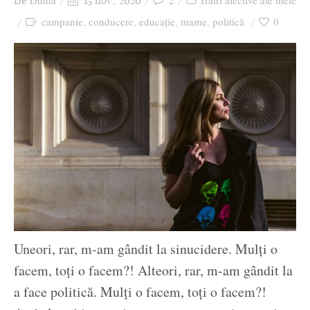
Dunia
2
Trăiri afective ale mele
De
15 nov., 2020
Ziua culorii
campanie
conducere
educație
mame
politică
0
,
,
,
,
Uneori, rar, m-am gândit la sinucidere. Mulți o
facem, toți o facem?! Alteori, rar, m-am gândit la
a face politică. Mulți o facem, toți o facem?!