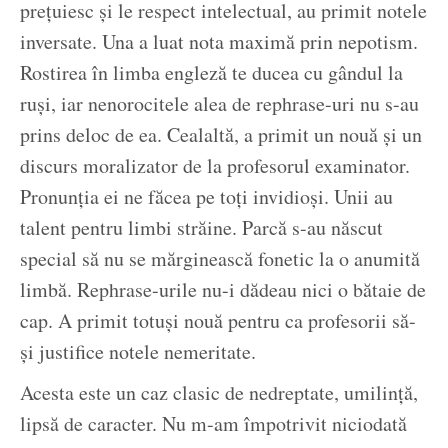
prețuiesc și le respect intelectual, au primit notele
inversate. Una a luat nota maximă prin nepotism.
Rostirea în limba engleză te ducea cu gândul la
ruși, iar nenorocitele alea de rephrase-uri nu s-au
prins deloc de ea. Cealaltă, a primit un nouă și un
discurs moralizator de la profesorul examinator.
Pronunția ei ne făcea pe toți invidioși. Unii au
talent pentru limbi străine. Parcă s-au născut
special să nu se mărginească fonetic la o anumită
limbă. Rephrase-urile nu-i dădeau nici o bătaie de
cap. A primit totuși nouă pentru ca profesorii să-
și justifice notele nemeritate.
Acesta este un caz clasic de nedreptate, umilință,
lipsă de caracter. Nu m-am împotrivit niciodată