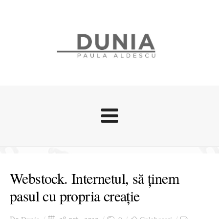
Evenimente
Stari afective
Webstock. Internetul, să ținem
Zice Dunia
pasul cu propria creație
Călătorii
Cursuri povestite