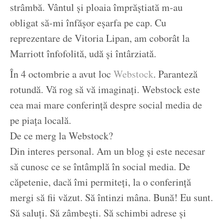
strâmbă. Vântul și ploaia împrăștiată m-au
obligat să-mi înfășor eșarfa pe cap. Cu
reprezentare de Vitoria Lipan, am coborât la
Marriott înfofolită, udă și întârziată.
În 4 octombrie a avut loc
Webstock
. Paranteză
rotundă. Vă rog să vă imaginați. Webstock este
cea mai mare conferință despre social media de
pe piața locală.
De ce merg la Webstock?
Din interes personal. Am un blog și este necesar
să cunosc ce se întâmplă în social media. De
căpetenie, dacă îmi permiteți, la o conferință
mergi să fii văzut. Să întinzi mâna. Bună! Eu sunt.
Să saluți. Să zâmbești. Să schimbi adrese și