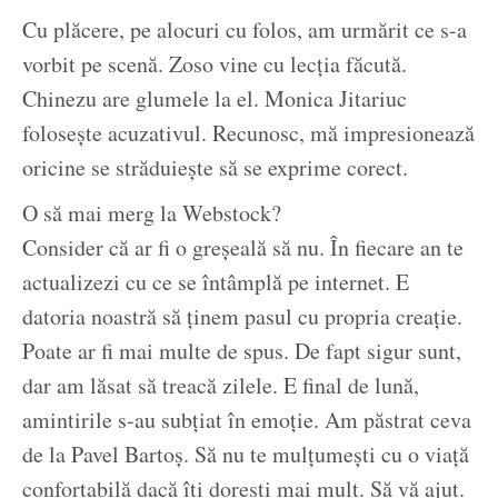
Cu plăcere, pe alocuri cu folos, am urmărit ce s-a
vorbit pe scenă. Zoso vine cu lecția făcută.
Chinezu are glumele la el. Monica Jitariuc
folosește acuzativul. Recunosc, mă impresionează
oricine se străduiește să se exprime corect.
O să mai merg la Webstock?
Consider că ar fi o greșeală să nu. În fiecare an te
actualizezi cu ce se întâmplă pe internet. E
datoria noastră să ținem pasul cu propria creație.
Poate ar fi mai multe de spus. De fapt sigur sunt,
dar am lăsat să treacă zilele. E final de lună,
amintirile s-au subțiat în emoție. Am păstrat ceva
de la Pavel Bartoș. Să nu te mulțumești cu o viață
confortabilă dacă îți dorești mai mult. Să vă ajut.