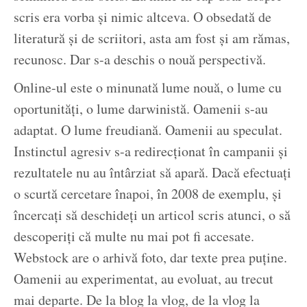
scris era vorba și nimic altceva. O obsedată de
literatură și de scriitori, asta am fost și am rămas,
recunosc. Dar s-a deschis o nouă perspectivă.
Online-ul este o minunată lume nouă, o lume cu
oportunități, o lume darwinistă. Oamenii s-au
adaptat. O lume freudiană. Oamenii au speculat.
Instinctul agresiv s-a redirecționat în campanii și
rezultatele nu au întârziat să apară. Dacă efectuați
o scurtă cercetare înapoi, în 2008 de exemplu, și
încercați să deschideți un articol scris atunci, o să
descoperiți că multe nu mai pot fi accesate.
Webstock are o arhivă foto, dar texte prea puține.
Oamenii au experimentat, au evoluat, au trecut
mai departe. De la blog la vlog, de la vlog la