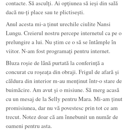
contacte. Să asculți. Ai opțiunea să ieși din sală
dacă nu-ți place sau te plictisești.
Anul acesta mi-a ținut urechile ciulite Nansi
Lungu. Creierul nostru percepe internetul ca pe o
prelungire a lui. Nu știm ce o să se întâmple în
viitor. N-am fost programați pentru internet.
Bluza roșie de lână purtată la conferință a
concurat cu roșeața din obraji. Frigul de afară și
căldura din interior m-au menținut într-o stare de
buimăcire. Am avut și o misiune. Să merg acasă
cu un mesaj de la Selly pentru Mara. Mi-am ținut
promisiunea, dar nu vă povestesc prin tot ce am
trecut. Notez doar că am înnebunit un număr de
oameni pentru asta.