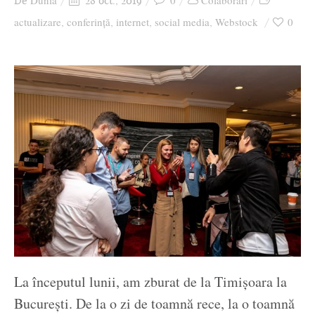
Dunia
0
Colaborari
De
28 oct., 2019
Ziua culorii
actualizare
conferință
internet
social media
Webstock
0
,
,
,
,
La începutul lunii, am zburat de la Timișoara la
București. De la o zi de toamnă rece, la o toamnă