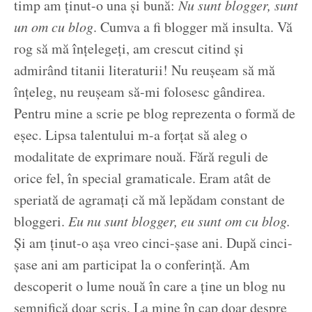
timp am ținut-o una și bună:
Nu sunt blogger, sunt
un om cu blog
. Cumva a fi blogger mă insulta. Vă
rog să mă înțelegeți, am crescut citind și
admirând titanii literaturii! Nu reușeam să mă
înțeleg, nu reușeam să-mi folosesc gândirea.
Pentru mine a scrie pe blog reprezenta o formă de
eșec. Lipsa talentului m-a forțat să aleg o
modalitate de exprimare nouă. Fără reguli de
orice fel, în special gramaticale. Eram atât de
speriată de agramați că mă lepădam constant de
bloggeri.
Eu nu sunt blogger, eu sunt om cu blog.
Și am ținut-o așa vreo cinci-șase ani. După cinci-
șase ani am participat la o conferință. Am
descoperit o lume nouă în care a ține un blog nu
semnifică doar scris. La mine în cap doar despre