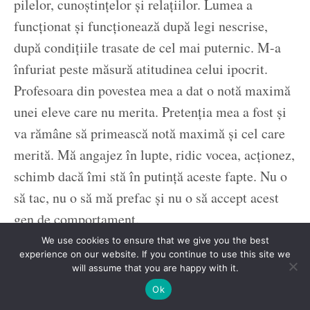
pilelor, cunoștințelor și relațiilor. Lumea a
funcționat și funcționează după legi nescrise,
după condițiile trasate de cel mai puternic. M-a
înfuriat peste măsură atitudinea celui ipocrit.
Profesoara din povestea mea a dat o notă maximă
unei eleve care nu merita. Pretenția mea a fost și
va rămâne să primească notă maximă și cel care
merită. Mă angajez în lupte, ridic vocea, acționez,
schimb dacă îmi stă în putință aceste fapte. Nu o
să tac, nu o să mă prefac și nu o să accept acest
gen de comportament.
We use cookies to ensure that we give you the best
La conferință s-a discutat despre persoanele care
experience on our website. If you continue to use this site we
influențează în mediul online, influencer și
will assume that you are happy with it.
microinfluencer. S-a menționat numele Alinei
Ok