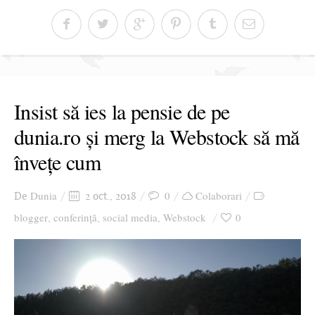
Insist să ies la pensie de pe
dunia.ro și merg la Webstock să mă
învețe cum
Dunia
0
Colaborari
De
2 oct., 2018
blogger
conferință
social media
Webstock
0
,
,
,