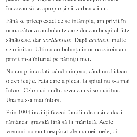
încercau să se apropie și să vorbească cu.
Până se pricep exact ce se întâmpla, am privit în
urma câtorva ambulanțe care duceau la spital fete
sănătoase, dar
accidentate
. După
accident
multe
se măritau. Ultima ambulanța în urma căreia am
privit m-a înfuriat pe părinții mei.
Nu era prima dată când mințeau, când nu dădeau
o explicație. Fata care a plecat la spital nu s-a mai
întors. Cele mai multe reveneau și se măritau.
Una nu s-a mai întors.
Prin 1994 încă îți făceai familia de rușine dacă
rămâneai gravidă fără să fii măritată. Acele
vremuri nu sunt neapărat ale mamei mele, ci