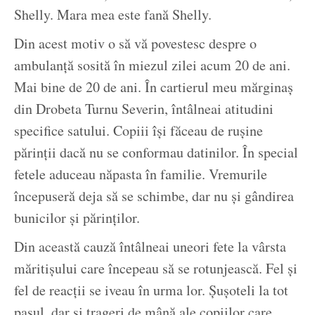
Shelly. Mara mea este fană Shelly.
Din acest motiv o să vă povestesc despre o
ambulanță sosită în miezul zilei acum 20 de ani.
Mai bine de 20 de ani. În cartierul meu mărginaș
din Drobeta Turnu Severin, întâlneai atitudini
specifice satului. Copiii își făceau de rușine
părinții dacă nu se conformau datinilor. În special
fetele aduceau năpasta în familie. Vremurile
începuseră deja să se schimbe, dar nu și gândirea
bunicilor și părinților.
Din această cauză întâlneai uneori fete la vârsta
măritișului care începeau să se rotunjească. Fel și
fel de reacții se iveau în urma lor. Șușoteli la tot
pasul, dar și trageri de mână ale copiilor care