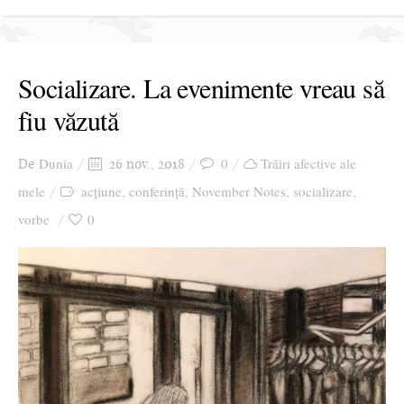
Socializare. La evenimente vreau să
fiu văzută
Dunia
0
Trăiri afective ale
De
26 nov., 2018
mele
acțiune
conferință
November Notes
socializare
,
,
,
,
vorbe
0