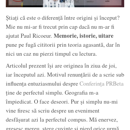
Știați că este o diferență între origini și început?
Mie nu mi-ar fi trecut prin cap dacă nu m-ar fi
Memorie, istorie, uitare
ajutat Paul Ricoeur.
pune pe fugă cititorii prin teoria agasantă, dar în
nici un caz nu pierzi timpul cu lectura.
Articolul prezent își are originea în ziua de joi,
iar începutul azi. Motivul renunțării de a scrie sub
influența entuziasmului despre
Conferința PRBeta
ține de perfectul simplu. Geografia m-a
împiedicat. O face deseori. Pur și simplu nu-mi
vine firesc să scriu despre un eveniment
desfășurat azi la perfectul compus. Mă enervez,
greșesc mereu, șterg cuvinte și pierd orice urmă