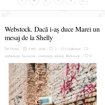
Webstock. Dacă i-aș duce Marei un
mesaj de la Shelly
Dunia
2
Colaborari
De
3 oct., 2019
ambulanță
bucuresti.
conferință
părinți
Webstock
0
,
,
,
,