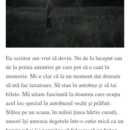
Eu scriitor am vrut să devin. Nu de la început sau
de la prima amintire pe care pot să o caut în
memorie. Mi-e clar că la un moment dat doream
să mă fac taxatoare. Să stau în autobuz și să tai
bilete. Mă uitam fascinată la doamna care ocupa
acel loc special în autobuzul vechi și prăfuit.
Stătea pe un scaun, în mâini ținea hârtie curată,
uneori își umezea degetele într-o cutie mică cu un
burete ud și își permitea să folosească un buton