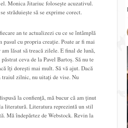
 el. Monica Jitariuc folosește acuzativul.
e străduiește să se exprime corect.
 fiecare an te actualizezi cu ce se întâmplă
m pasul cu propria creație. Poate ar fi mai
 am lăsat să treacă zilele. E final de lună,
 păstrat ceva de la Pavel Bartoș. Să nu te
că îți dorești mai mult. Să vă ajut. Dacă
traiul zilnic, nu uitați de vise. Nu
 dispusă la confiență, mă bucur că am ținut
la literatură. Literatura reprezintă un stil
icită. Mă îndepărtez de Webstock. Revin la