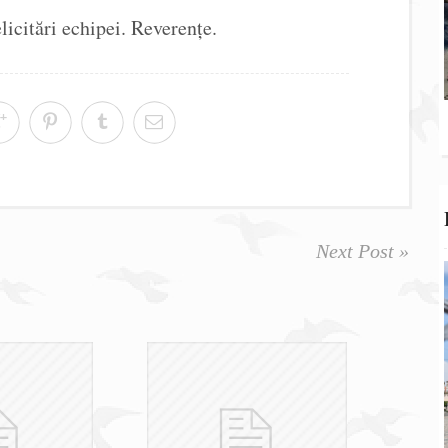
icitări echipei. Reverențe.
Next Post »