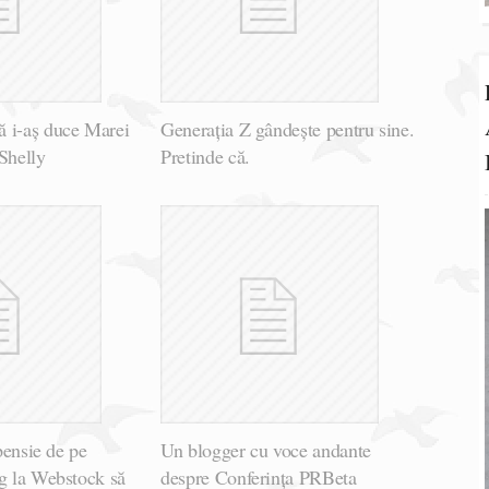
 i-aș duce Marei
Generația Z gândește pentru sine.
Shelly
Pretinde că.
 pensie de pe
Un blogger cu voce andante
rg la Webstock să
despre Conferința PRBeta