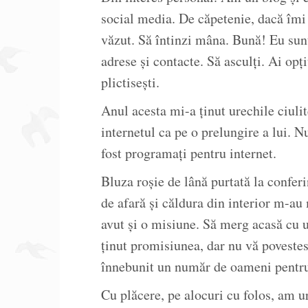
social media. De căpetenie, dacă îmi p
văzut. Să întinzi mâna. Bună! Eu sun
adrese și contacte. Să asculți. Ai opți
plictisești.
Anul acesta mi-a ținut urechile ciul
internetul ca pe o prelungire a lui. N
fost programați pentru internet.
Bluza roșie de lână purtată la conferi
de afară și căldura din interior m-au
avut și o misiune. Să merg acasă cu
ținut promisiunea, dar nu vă povestes
înnebunit un număr de oameni pentru
Cu plăcere, pe alocuri cu folos, am u