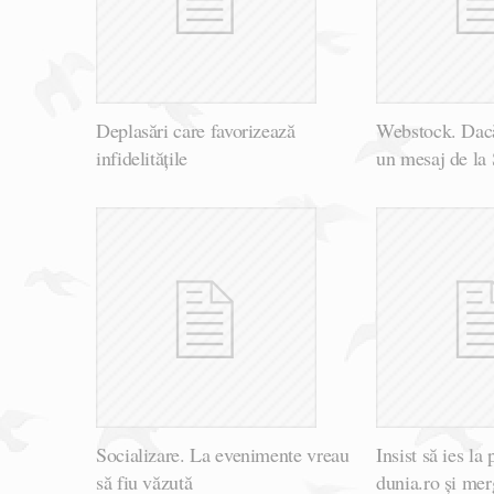
Deplasări care favorizează
Webstock. Dacă
infidelitățile
un mesaj de la 
Socializare. La evenimente vreau
Insist să ies la
să fiu văzută
dunia.ro și me