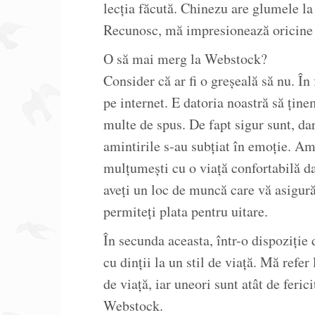
lecția făcută. Chinezu are glumele la
Recunosc, mă impresionează oricine s
O să mai merg la Webstock?
Consider că ar fi o greșeală să nu. În
pe internet. E datoria noastră să ține
multe de spus. De fapt sigur sunt, dar
amintirile s-au subțiat în emoție. Am
mulțumești cu o viață confortabilă da
aveți un loc de muncă care vă asigură 
permiteți plata pentru uitare.
În secunda aceasta, într-o dispoziție
cu dinții la un stil de viață. Mă refer 
de viață, iar uneori sunt atât de fer
Webstock.