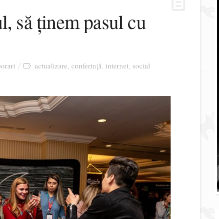
l, să ținem pasul cu
orari
actualizare
conferință
internet
social
,
,
,