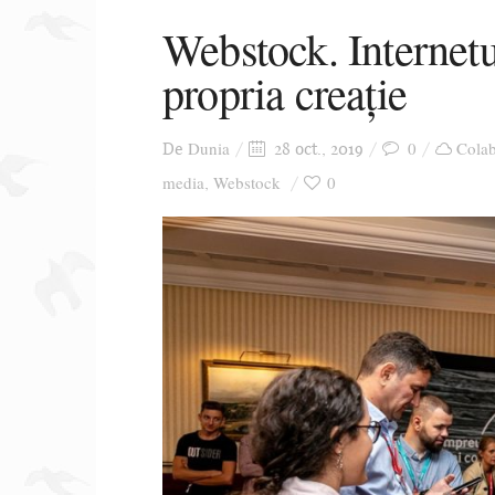
Webstock. Internetu
propria creație
Dunia
0
Colab
De
28 oct., 2019
media
Webstock
0
,