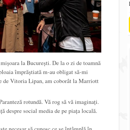
imișoara la București. De la o zi de toamnă
 ploaia împrăștiată m-au obligat să-mi
e de Vitoria Lipan, am coborât la Marriott
 Paranteză rotundă. Vă rog să vă imaginați.
ă despre social media de pe piața locală.
ste necesar să cunosc ce se întâmplă în