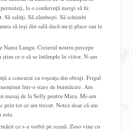
ermiteți, la o conferință mergi să fii
t. Să saluți. Să zâmbești. Să schimbi
unea să ieși din sală dacă nu-ți place sau te
ite Nansi Lungu. Creierul nostru percepe
u știm ce o să se întâmple în viitor. N-am
nță a concurat cu roșeața din obraji. Frigul
 menținut într-o stare de buimăcire. Am
 un mesaj de la Selly pentru Mara. Mi-am
c prin tot ce am trecut. Notez doar că am
 asta.
rmărit ce s-a vorbit pe scenă. Zoso vine cu