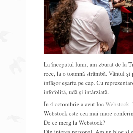
La începutul lunii, am zburat de la T
rece, la o toamnă strâmbă. Vântul și
înfășor eșarfa pe cap. Cu reprezentar
înfofolită, udă și întârziată.
În 4 octombrie a avut loc
Webstock
.
Webstock este cea mai mare conferinț
De ce merg la Webstock?
Din interes personal. Am un blog și e