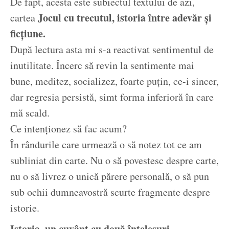
De fapt, acesta este subiectul textului de azi,
Jocul cu trecutul, istoria între adevăr și
cartea
ficțiune.
După lectura asta mi s-a reactivat sentimentul de
inutilitate. Încerc să revin la sentimente mai
bune, meditez, socializez, foarte puțin, ce-i sincer,
dar regresia persistă, simt forma inferioră în care
mă scald.
Ce intenționez să fac acum?
În rândurile care urmează o să notez tot ce am
subliniat din carte. Nu o să povestesc despre carte,
nu o să livrez o unică părere personală, o să pun
sub ochii dumneavostră scurte fragmente despre
istorie.
Istoria, un cuvânt cu două înțelesuri,