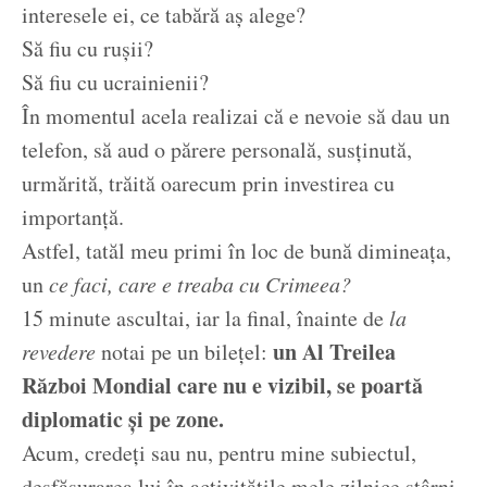
interesele ei, ce tabără aș alege?
Să fiu cu rușii?
Să fiu cu ucrainienii?
În momentul acela realizai că e nevoie să dau un
telefon, să aud o părere personală, susținută,
urmărită, trăită oarecum prin investirea cu
importanță.
Astfel, tatăl meu primi în loc de bună dimineața,
un
ce faci, care e treaba cu Crimeea?
15 minute ascultai, iar la final, înainte de
la
un Al Treilea
revedere
notai pe un bilețel:
Război Mondial care nu e vizibil, se poartă
diplomatic și pe zone.
Acum, credeți sau nu, pentru mine subiectul,
desfășurarea lui în activitățile mele zilnice stârni