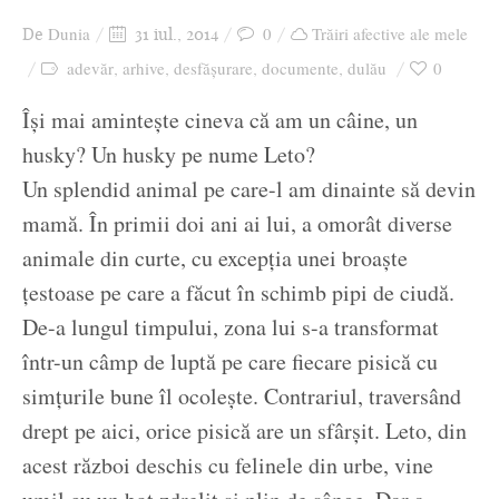
Dunia
0
Trăiri afective ale mele
De
31 iul., 2014
adevăr
arhive
desfășurare
documente
dulău
0
,
,
,
,
Își mai amintește cineva că am un câine, un
husky? Un husky pe nume Leto?
Un splendid animal pe care-l am dinainte să devin
mamă. În primii doi ani ai lui, a omorât diverse
animale din curte, cu excepția unei broaște
țestoase pe care a făcut în schimb pipi de ciudă.
De-a lungul timpului, zona lui s-a transformat
într-un câmp de luptă pe care fiecare pisică cu
simțurile bune îl ocolește. Contrariul, traversând
drept pe aici, orice pisică are un sfârșit. Leto, din
acest război deschis cu felinele din urbe, vine