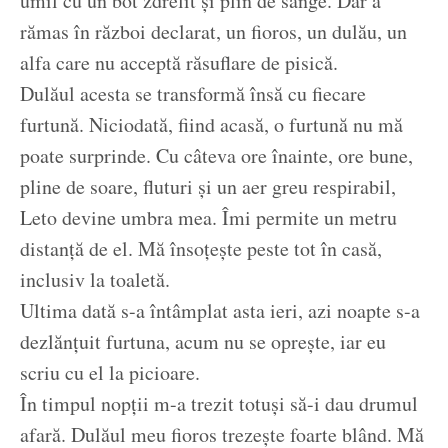
umil cu un bot zdrelit și plin de sânge. Dar a
rămas în război declarat, un fioros, un dulău, un
alfa care nu acceptă răsuflare de pisică.
Dulăul acesta se transformă însă cu fiecare
furtună. Niciodată, fiind acasă, o furtună nu mă
poate surprinde. Cu câteva ore înainte, ore bune,
pline de soare, fluturi și un aer greu respirabil,
Leto devine umbra mea. Îmi permite un metru
distanță de el. Mă însoțește peste tot în casă,
inclusiv la toaletă.
Ultima dată s-a întâmplat asta ieri, azi noapte s-a
dezlănțuit furtuna, acum nu se oprește, iar eu
scriu cu el la picioare.
În timpul nopții m-a trezit totuși să-i dau drumul
afară. Dulăul meu fioros trezește foarte blând. Mă