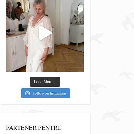
Load More...
Follow on Instagram
PARTENER PENTRU