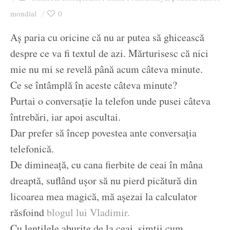
Ziua culorii
mondial
0
Aș paria cu oricine că nu ar putea să ghicească
despre ce va fi textul de azi. Mărturisesc că nici
mie nu mi se revelă până acum câteva minute.
Ce se întâmplă în aceste câteva minute?
Purtai o conversație la telefon unde pusei câteva
întrebări, iar apoi ascultai.
Dar prefer să încep povestea ante conversația
telefonică.
De dimineață, cu cana fierbite de ceai în mâna
dreaptă, suflând ușor să nu pierd picătură din
licoarea mea magică, mă așezai la calculator
răsfoind
blogul lui Vladimir.
Cu lentilele aburite de la ceai, șimții cum