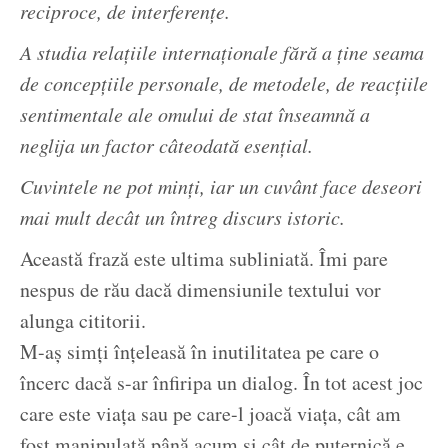
reciproce, de interferențe.
A studia relațiile internaționale fără a ține seama
de concepțiile personale, de metodele, de reacțiile
sentimentale ale omului de stat înseamnă a
neglija un factor câteodată esențial.
Cuvintele ne pot minți, iar un cuvânt face deseori
mai mult decât un întreg discurs istoric.
Această frază este ultima subliniată. Îmi pare
nespus de rău dacă dimensiunile textului vor
alunga cititorii.
M-aș simți înțeleasă în inutilitatea pe care o
încerc dacă s-ar înfiripa un dialog. În tot acest joc
care este viața sau pe care-l joacă viața, cât am
fost manipulată până acum și cât de puternică e