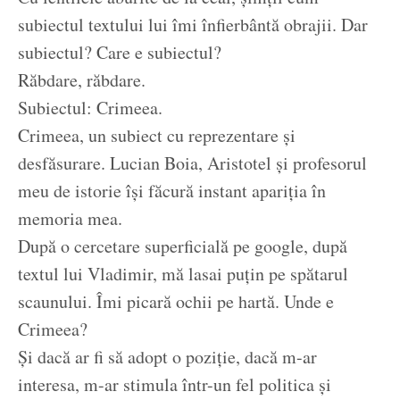
subiectul textului lui îmi înfierbântă obrajii. Dar
subiectul? Care e subiectul?
Răbdare, răbdare.
Subiectul: Crimeea.
Crimeea, un subiect cu reprezentare și
desfăsurare. Lucian Boia, Aristotel și profesorul
meu de istorie își făcură instant apariția în
memoria mea.
După o cercetare superficială pe google, după
textul lui Vladimir, mă lasai puțin pe spătarul
scaunului. Îmi picară ochii pe hartă. Unde e
Crimeea?
Și dacă ar fi să adopt o poziție, dacă m-ar
interesa, m-ar stimula într-un fel politica și