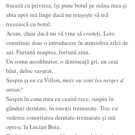
fixează cu privirea, își pune botul pe mâna mea și
abia apoi mă linge dacă nu reușește să mă
trezească cu botul.
Acum, chiar dacă nu vă vine să credeți, Leto
constituie doar o introducere în atmosfera zilei de
azi. Furtună noaptea, furtună ziua.
Un somn neodihnitor, o dimineață gri, un ceai
băut, deloc savurat.
Suspin și eu ca Villon,
mais ou sont les neiges d
antan?
Suspin în cana mea cu ceaiul rece, suspin în
gânduri derutate, în emoții tremurate. Trec cu
vederea sonoritatea derutate-tremurate și mă
opresc la Lucian Boia.