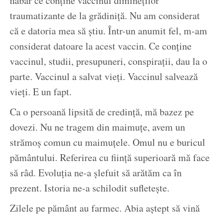
habar ce conține vaccinul dimineților
traumatizante de la grădiniță. Nu am considerat
că e datoria mea să știu. Într-un anumit fel, m-am
considerat datoare la acest vaccin. Ce conține
vaccinul, studii, presupuneri, conspirații, dau la o
parte. Vaccinul a salvat vieți. Vaccinul salvează
vieți. E un fapt.
Ca o persoană lipsită de credință, mă bazez pe
dovezi. Nu ne tragem din maimuțe, avem un
strămoș comun cu maimuțele. Omul nu e buricul
pământului. Referirea cu ființă superioară mă face
să râd. Evoluția ne-a șlefuit să arătăm ca în
prezent. Istoria ne-a schilodit sufletește.
Zilele pe pământ au farmec. Abia aștept să vină