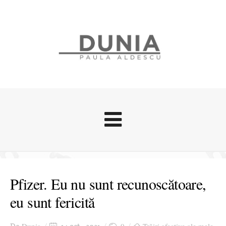
Evenimente
Stari afective
Pfizer. Eu nu sunt recunoscătoare,
Zice Dunia
eu sunt fericită
Călătorii
Cursuri povestite