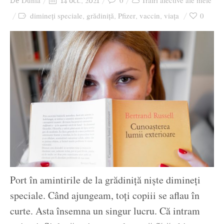
Dunia
0
Trăiri afective ale mele
De
14 oct., 2021
Ziua culorii
dimineți speciale
grădiniță
Pfizer
vaccin
viața
0
,
,
,
,
Port în amintirile de la grădiniță niște dimineți
speciale. Când ajungeam, toți copiii se aflau în
curte. Asta însemna un singur lucru. Că intram