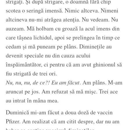
strigați. Și după strigare, o doamnă fără chip
scotea o seringă imensă. Nimic altceva. Nimeni
altcineva nu-mi atrăgea atenția. Nu vedeam. Nu
auzeam. Mă holbam cu groază la acul imens din
care tâșnea lichidul, apoi se prelingea în timp ce
cedam și mă puneam pe plâns. Diminețile au
devenit speciale nu din cauza acului
înspăimântător, ci pentru că am avut ghinionul să
fiu strigată de trei ori.
Nu, nu, nu, de ce?! Eu am făcut
. Am plâns. M-am
aruncat pe jos. Am refuzat să mă mișc. Trei ace
au intrat în mâna mea.
Duminică mi-am făcut a doua doză de vaccin
Pfizer. Am realizat că am citit despre, dar nu am