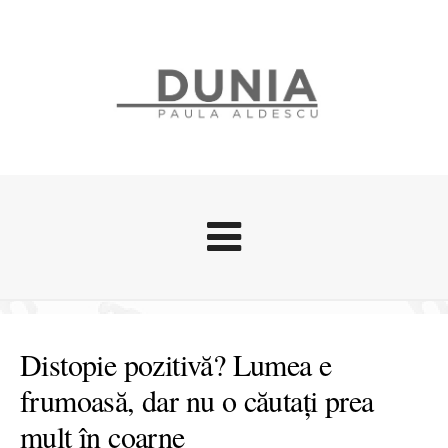
Evenimente
Stari afective
Distopie pozitivă? Lumea e
Zice Dunia
frumoasă, dar nu o căutați prea
Călătorii
mult în coarne
Cursuri povestite