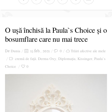
O ușă închisă la Paula`s Choice și o
bosumflare care nu mai trece
Dunia
0
Trăiri afective ale mele
De
15 feb., 2021
cremă de față. Derma Oxy
Diplomația
Kissinger
Paula`s
,
,
,
Choice
0