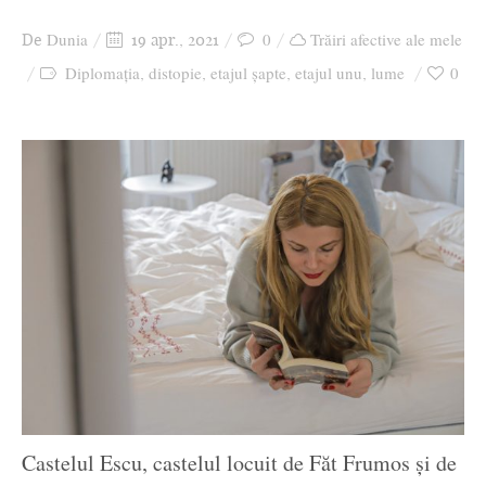
Ziua culorii
Dunia
0
Trăiri afective ale mele
De
19 apr., 2021
Diplomația
distopie
etajul șapte
etajul unu
lume
0
,
,
,
,
Castelul Escu, castelul locuit de Făt Frumos și de