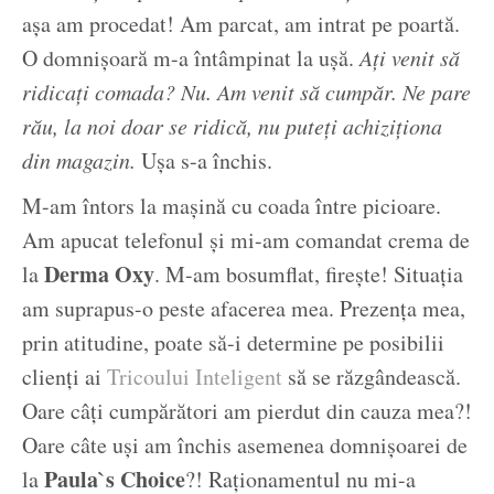
așa am procedat! Am parcat, am intrat pe poartă.
O domnișoară m-a întâmpinat la ușă.
Ați venit să
ridicați comada? Nu. Am venit să cumpăr. Ne pare
rău, la noi doar se ridică, nu puteți achiziționa
din magazin.
Ușa s-a închis.
M-am întors la mașină cu coada între picioare.
Am apucat telefonul și mi-am comandat crema de
Derma Oxy
la
. M-am bosumflat, firește! Situația
am suprapus-o peste afacerea mea. Prezența mea,
prin atitudine, poate să-i determine pe posibilii
clienți ai
Tricoului Inteligent
să se răzgândească.
Oare câți cumpărători am pierdut din cauza mea?!
Oare câte uși am închis asemenea domnișoarei de
Paula`s Choice
la
?! Raționamentul nu mi-a