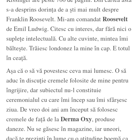
s-a desprins dorința de a ști mai mult despre
Roosevelt
Franklin Roosevelt. Mi-am comandat
de Emil Ludwig. Citesc cu interes, dar fără nici o
suplețe intelectuală. Cu alte cuvinte, mintea îmi
băltește. Trăiesc londonez la mine în cap. E totul
în ceață.
Așa că o să vă povestesc ceva mai lumesc. O să
aduc în discuție cremele folosite de mine pentru
îngrijire, dar subiectul nu-l constituie
ceremonialul cu care îmi încep sau îmi sfârșesc
ziua. De vreo doi ani am început să folosesc
Derma Oxy
cremele de față de la
, produse
daneze. Nu se găsesc în magazine, iar uneori,
dacă te prezinți în lume cu o atitudine boemă ca