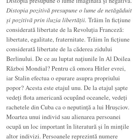
Distopia presupune o lume imaginată și negativă.
Distopia pozitivă presupune o lume de netăgăduit
și pozitivă prin iluzia libertății.
Trăim în ficțiune
considerată libertate de la Revoluția Franceză:
libertate, egalitate, fraternitate. Trăim în ficțiune
considerată libertate de la căderea zidului
Berlinului. De ce au luptat națiunile în Al Doilea
Război Mondial? Pentru că omora Hitler evrei,
iar Stalin efectua o epurare asupra propriului
popor? Acesta este etajul unu. De la etajul șapte
vedeți flota americană ocupând oceanele, vedeți
rachetele din Cuba ca o neputință a lui Hrușciov.
Moartea unui individ sau alienarea persoanei
ocupă un loc important în literatură și în mințile
altor indivizi. Persoanele reprezintă numere