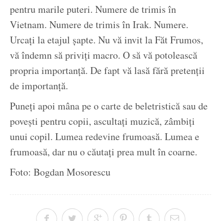
pentru marile puteri. Numere de trimis în
Vietnam. Numere de trimis în Irak. Numere.
Urcați la etajul șapte. Nu vă invit la Făt Frumos,
vă îndemn să priviți macro. O să vă potolească
propria importanță. De fapt vă lasă fără pretenții
de importanță.
Puneți apoi mâna pe o carte de beletristică sau de
povești pentru copii, ascultați muzică, zâmbiți
unui copil. Lumea redevine frumoasă. Lumea e
frumoasă, dar nu o căutați prea mult în coarne.
Foto: Bogdan Mosorescu