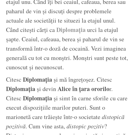
etajul unu. Când îți bei ceaiul, cafeaua, berea sau
paharul de vin și discuți despre problemele
actuale ale societății te situezi la etajul unul.
Diplomația
Când citești cărți ca
urci la etajul
șapte. Ceaiul, cafeaua, berea și paharul de vin se
transformă într-o doză de cocaină. Vezi imaginea
generală cu tot cu monștri. Monștri sunt peste tot,
cunoscut și necunoscut.
Diplomația
Citesc
și mă îngrețoșez. Citesc
Diplomația
Alice în țara ororilo
și devin
r.
Diplomația
Citesc
și simt în carne sforile cu care
execut dispozițiile marilor puteri. Sunt o
marionetă care trăiește într-o societate
distopică
pozitivă
. Cum vine asta,
distopic pozitiv
?