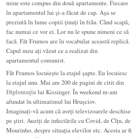
mine este compus din două apartamente. Fiecare
în apartamentul lui și-a făcut de cap. Așa se
prezintă în lume copiii ținuți în frâu. Când scapă,
fac numai ce vor ei. Lor nu le spune nimeni ce să
facă. Făt Frumos are în vocabular această replică.
Capul meu ați văzut ce a realizat din
apartamentul comunist.
Făt Frumos locuiește la etajul șapte. Eu locuiesc
la etajul unu. Mai am 200 de pagini de citit din
Diplomația
lui Kissinger. În weekend m-am
afundat în ultimatimul lui Hrușciov.
Imaginați-vă acum că aveți televizoarele deschise
pe știri. Auziți de infectările cu Covid, de Cîțu, de
Mourinho, despre situația elevilor etc. Acesta ar fi