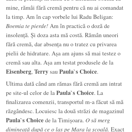
mine, rămâi fără cremă pentru că nu ai comandat
la timp. Am în cap vorbele lui Radu Beligan:
Boemia te pierde!
Am în practică o doză de
insolență. Și doza asta mă costă. Rămân uneori
fără cremă, dar absența nu o tratez cu privarea
pielii de hidratare. Așa am ajuns să mai testez o
cremă sau alta. Așa am testat produsele de la
Eisenberg
Terry
Paula`s Choice
,
sau
.
Ultima dată când am rămas fără cremă am intrat
Paula`s Choice
pe site-ul celor de la
. La
finalizarea comenzii, transportul m-a făcut să mă
răzgândesc. Locuiesc la două străzi de magazinul
Paula`s Choice
de la Timișoara.
O să merg
dimineață după ce o las pe Mara la școală.
Exact