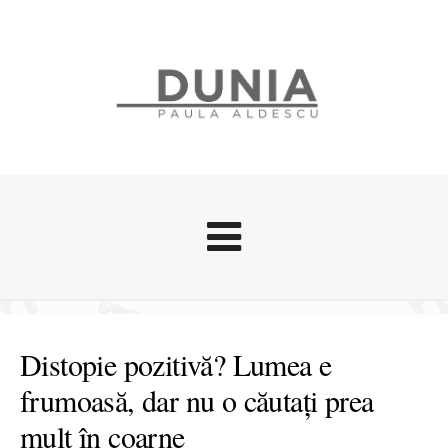
Evenimente
Stari afective
Distopie pozitivă? Lumea e
Zice Dunia
frumoasă, dar nu o căutați prea
Călătorii
mult în coarne
Cursuri povestite