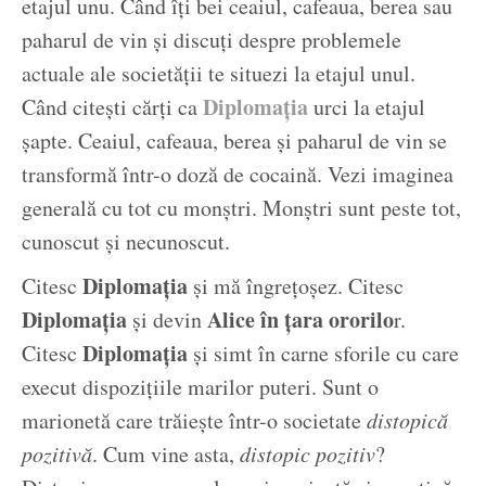
etajul unu. Când îți bei ceaiul, cafeaua, berea sau
paharul de vin și discuți despre problemele
actuale ale societății te situezi la etajul unul.
Diplomația
Când citești cărți ca
urci la etajul
șapte. Ceaiul, cafeaua, berea și paharul de vin se
transformă într-o doză de cocaină. Vezi imaginea
generală cu tot cu monștri. Monștri sunt peste tot,
cunoscut și necunoscut.
Diplomația
Citesc
și mă îngrețoșez. Citesc
Diplomația
Alice în țara ororilo
și devin
r.
Diplomația
Citesc
și simt în carne sforile cu care
execut dispozițiile marilor puteri. Sunt o
marionetă care trăiește într-o societate
distopică
pozitivă
. Cum vine asta,
distopic pozitiv
?