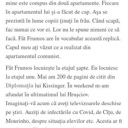
mine este compus din două apartamente. Fiecare
în apartamentul lui și-a făcut de cap. Așa se
prezintă în lume copiii ținuți în frâu. Când scapă,
fac numai ce vor ei. Lor nu le spune nimeni ce să
facă. Făt Frumos are în vocabular această replică.
Capul meu ați văzut ce a realizat din
apartamentul comunist.
Făt Frumos locuiește la etajul șapte. Eu locuiesc
la etajul unu. Mai am 200 de pagini de citit din
Diplomația
lui Kissinger. În weekend m-am
afundat în ultimatimul lui Hrușciov.
Imaginați-vă acum că aveți televizoarele deschise
pe știri. Auziți de infectările cu Covid, de Cîțu, de
Mourinho, despre situația elevilor etc. Acesta ar fi