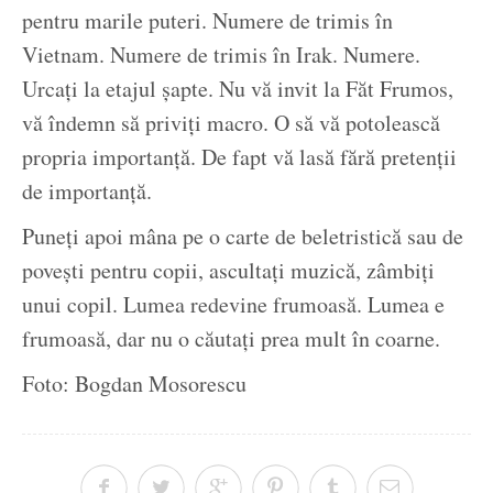
pentru marile puteri. Numere de trimis în
Vietnam. Numere de trimis în Irak. Numere.
Urcați la etajul șapte. Nu vă invit la Făt Frumos,
vă îndemn să priviți macro. O să vă potolească
propria importanță. De fapt vă lasă fără pretenții
de importanță.
Puneți apoi mâna pe o carte de beletristică sau de
povești pentru copii, ascultați muzică, zâmbiți
unui copil. Lumea redevine frumoasă. Lumea e
frumoasă, dar nu o căutați prea mult în coarne.
Foto: Bogdan Mosorescu