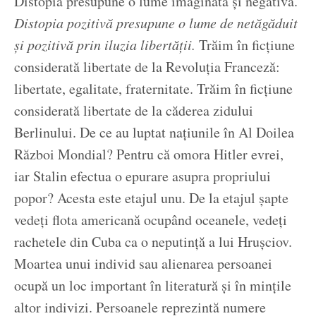
Distopia presupune o lume imaginată și negativă.
Distopia pozitivă presupune o lume de netăgăduit
și pozitivă prin iluzia libertății.
Trăim în ficțiune
considerată libertate de la Revoluția Franceză:
libertate, egalitate, fraternitate. Trăim în ficțiune
considerată libertate de la căderea zidului
Berlinului. De ce au luptat națiunile în Al Doilea
Război Mondial? Pentru că omora Hitler evrei,
iar Stalin efectua o epurare asupra propriului
popor? Acesta este etajul unu. De la etajul șapte
vedeți flota americană ocupând oceanele, vedeți
rachetele din Cuba ca o neputință a lui Hrușciov.
Moartea unui individ sau alienarea persoanei
ocupă un loc important în literatură și în mințile
altor indivizi. Persoanele reprezintă numere