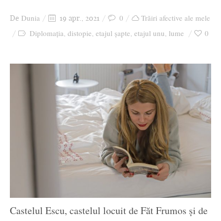
Ziua culorii
Dunia
0
Trăiri afective ale mele
De
19 apr., 2021
Diplomația
distopie
etajul șapte
etajul unu
lume
0
,
,
,
,
Castelul Escu, castelul locuit de Făt Frumos și de