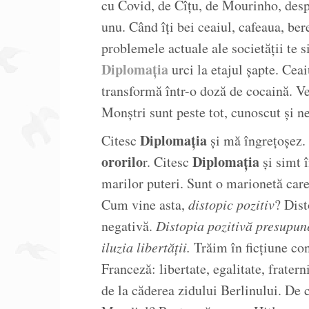
cu Covid, de Cîțu, de Mourinho, despre
unu. Când îți bei ceaiul, cafeaua, ber
problemele actuale ale societății te si
Diplomația
urci la etajul șapte. Cea
transformă într-o doză de cocaină. V
Monștri sunt peste tot, cunoscut și n
Diplomația
Citesc
și mă îngrețoșez.
ororilo
Diplomația
r. Citesc
și simt î
marilor puteri. Sunt o marionetă care 
Cum vine asta,
distopic pozitiv
? Dis
negativă.
Distopia pozitivă presupune
iluzia libertății.
Trăim în ficțiune con
Franceză: libertate, egalitate, fratern
de la căderea zidului Berlinului. De 