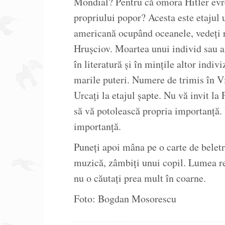
Mondial? Pentru că omora Hitler evrei
propriului popor? Acesta este etajul u
americană ocupând oceanele, vedeți r
Hrușciov. Moartea unui individ sau a
în literatură și în mințile altor indi
marile puteri. Numere de trimis în 
Urcați la etajul șapte. Nu vă invit l
să vă potolească propria importanță. 
importanță.
Puneți apoi mâna pe o carte de beletri
muzică, zâmbiți unui copil. Lumea 
nu o căutați prea mult în coarne.
Foto: Bogdan Mosorescu