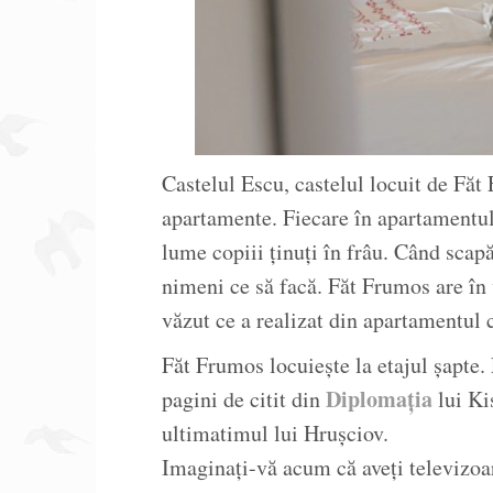
Castelul Escu, castelul locuit de Fă
apartamente. Fiecare în apartamentul 
lume copiii ținuți în frâu. Când scap
nimeni ce să facă. Făt Frumos are în
văzut ce a realizat din apartamentul
Făt Frumos locuiește la etajul șapte.
Diplomația
pagini de citit din
lui Ki
ultimatimul lui Hrușciov.
Imaginați-vă acum că aveți televizoare