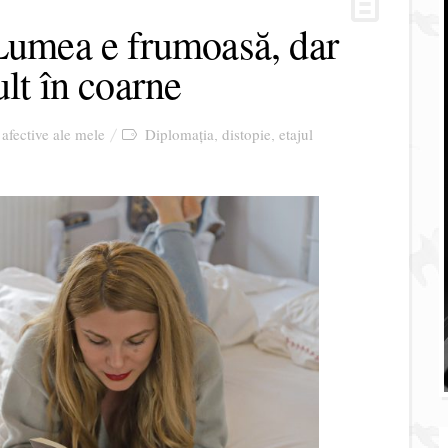
 Lumea e frumoasă, dar
ult în coarne
 afective ale mele
Diplomația
distopie
etajul
,
,