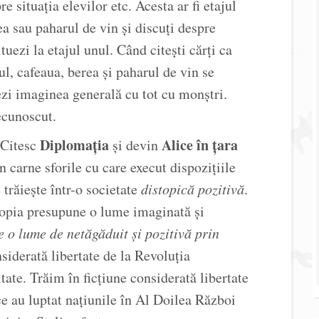
 situația elevilor etc. Acesta ar fi etajul
ea sau paharul de vin și discuți despre
tuezi la etajul unul. Când citești cărți ca
iul, cafeaua, berea și paharul de vin se
ezi imaginea generală cu tot cu monștri.
ecunoscut.
Diplomația
Alice în țara
 Citesc
și devin
n carne sforile cu care execut dispozițiile
trăiește într-o societate
distopică pozitivă
.
topia presupune o lume imaginată și
 o lume de netăgăduit și pozitivă prin
siderată libertate de la Revoluția
itate. Trăim în ficțiune considerată libertate
ce au luptat națiunile în Al Doilea Război