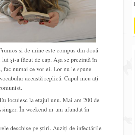
t Frumos și de mine este compus din două
lui și-a făcut de cap. Așa se prezintă în
ă, fac numai ce vor ei. Lor nu le spune
 vocabular această replică. Capul meu ați
 comunist.
 Eu locuiesc la etajul unu. Mai am 200 de
ssinger. În weekend m-am afundat în
le deschise pe știri. Auziți de infectările