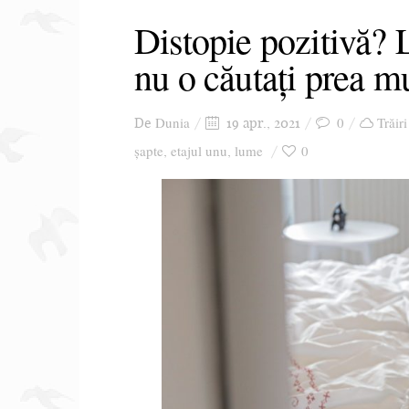
Distopie pozitivă?
nu o căutați prea m
Dunia
0
Trăiri
De
19 apr., 2021
șapte
etajul unu
lume
0
,
,