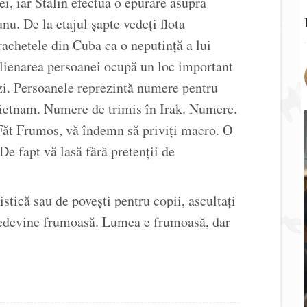
, iar Stalin efectua o epurare asupra
nu. De la etajul șapte vedeți flota
achetele din Cuba ca o neputință a lui
lienarea persoanei ocupă un loc important
vizi. Persoanele reprezintă numere pentru
Vietnam. Numere de trimis în Irak. Numere.
a Făt Frumos, vă îndemn să priviți macro. O
De fapt vă lasă fără pretenții de
stică sau de povești pentru copii, ascultați
redevine frumoasă. Lumea e frumoasă, dar