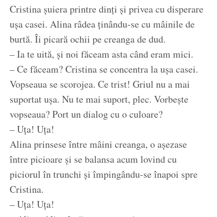
Cristina șuiera printre dinți și privea cu disperare
ușa casei. Alina râdea ținându-se cu mâinile de
burtă. Îi picară ochii pe creanga de dud.
– Ia te uită, și noi făceam asta când eram mici.
– Ce făceam? Cristina se concentra la ușa casei.
Vopseaua se scorojea. Ce trist! Griul nu a mai
suportat ușa. Nu te mai suport, plec. Vorbește
vopseaua? Port un dialog cu o culoare?
– Uța! Uța!
Alina prinsese între mâini creanga, o așezase
între picioare și se balansa acum lovind cu
piciorul în trunchi și împingându-se înapoi spre
Cristina.
– Uța! Uța!