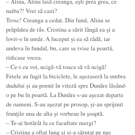
– Alina, Alina lasă creanga, ești prea grea, ce
naiba?! Vrei să cazi?
Trosc! Creanga a cedat. Din fund, Alina se
prăpădea de râs. Cristina a sărit lângă ea și a
lovit-o în umăr. A început și ea să râdă, iar
undeva în fundal, bu, care se ivise la poartă,
ridicase vocea.
– Ce-i cu voi, ucigă-vă toaca să vă ucigă!
Fetele au fugit la biciclete, le așezaseră la umbra
dudului și au pornit în viteză spre Dunăre lăsând-
o pe bu în poartă. La Dunăre s-au așezat departe
de oameni. S-au așezat pe prosop, și-au sprijinit
frunțile una de alta și vorbeau în șoaptă.
– Te-ai hotărât la ce facultate mergi?
– Cristina a oftat lung și și-a sărutat pe nas