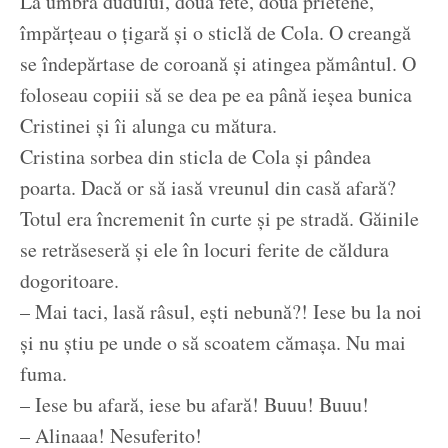
La umbra dudului, două fete, două prietene,
împărțeau o țigară și o sticlă de Cola. O creangă
se îndepărtase de coroană și atingea pământul. O
foloseau copiii să se dea pe ea până ieșea bunica
Cristinei și îi alunga cu mătura.
Cristina sorbea din sticla de Cola și pândea
poarta. Dacă or să iasă vreunul din casă afară?
Totul era încremenit în curte și pe stradă. Găinile
se retrăseseră și ele în locuri ferite de căldura
dogoritoare.
– Mai taci, lasă râsul, ești nebună?! Iese bu la noi
și nu știu pe unde o să scoatem cămașa. Nu mai
fuma.
– Iese bu afară, iese bu afară! Buuu! Buuu!
– Alinaaa! Nesuferito!