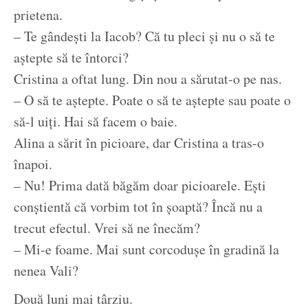
prietena.
– Te gândești la Iacob? Că tu pleci și nu o să te
aștepte să te întorci?
Cristina a oftat lung. Din nou a sărutat-o pe nas.
– O să te aștepte. Poate o să te aștepte sau poate o
să-l uiți. Hai să facem o baie.
Alina a sărit în picioare, dar Cristina a tras-o
înapoi.
– Nu! Prima dată băgăm doar picioarele. Ești
conștientă că vorbim tot în șoaptă? Încă nu a
trecut efectul. Vrei să ne înecăm?
– Mi-e foame. Mai sunt corcodușe în gradină la
nenea Vali?
Două luni mai târziu.