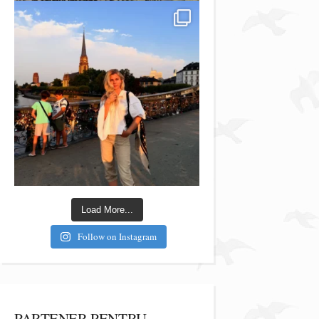
Load More...
Follow on Instagram
PARTENER PENTRU