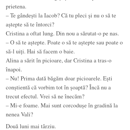
prietena.
– Te gândești la Iacob? Că tu pleci și nu o să te
aștepte să te întorci?
Cristina a oftat lung. Din nou a sărutat-o pe nas.
– O să te aștepte. Poate o să te aștepte sau poate o
să-l uiți. Hai să facem o baie.
Alina a sărit în picioare, dar Cristina a tras-o
înapoi.
– Nu! Prima dată băgăm doar picioarele. Ești
conștientă că vorbim tot în șoaptă? Încă nu a
trecut efectul. Vrei să ne înecăm?
– Mi-e foame. Mai sunt corcodușe în gradină la
nenea Vali?
Două luni mai târziu.