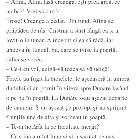
– Alina, Alina lasă creanga, ești prea grea, ce
naiba?! Vrei să cazi?
Trosc! Creanga a cedat. Din fund, Alina se
prăpădea de râs. Cristina a sărit lângă ea și a
lovit-o în umăr. A început și ea să râdă, iar
undeva în fundal, bu, care se ivise la poartă,
ridicase vocea.
– Ce-i cu voi, ucigă-vă toaca să vă ucigă!
Fetele au fugit la biciclete, le așezaseră la umbra
dudului și au pornit în viteză spre Dunăre lăsând-
o pe bu în poartă. La Dunăre s-au așezat departe
de oameni. S-au așezat pe prosop, și-au sprijinit
frunțile una de alta și vorbeau în șoaptă.
– Te-ai hotărât la ce facultate mergi?
– Cristina a oftat lung și și-a sărutat pe nas