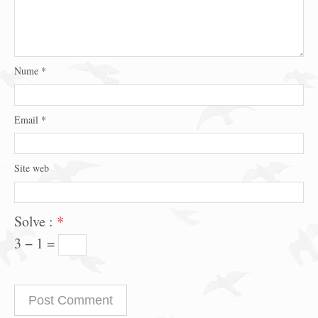
Nume
*
Email
*
Site web
Solve :
*
3 − 1 =