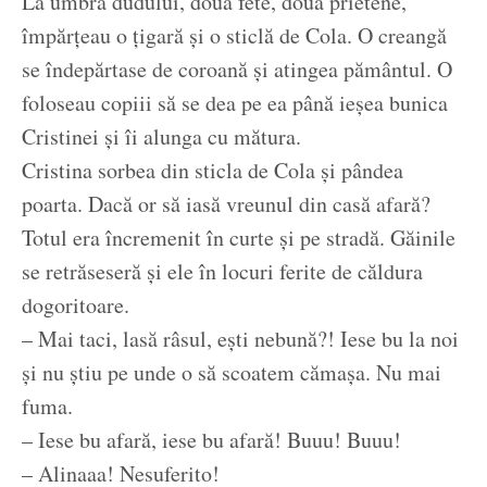
La umbra dudului, două fete, două prietene,
împărțeau o țigară și o sticlă de Cola. O creangă
se îndepărtase de coroană și atingea pământul. O
foloseau copiii să se dea pe ea până ieșea bunica
Cristinei și îi alunga cu mătura.
Cristina sorbea din sticla de Cola și pândea
poarta. Dacă or să iasă vreunul din casă afară?
Totul era încremenit în curte și pe stradă. Găinile
se retrăseseră și ele în locuri ferite de căldura
dogoritoare.
– Mai taci, lasă râsul, ești nebună?! Iese bu la noi
și nu știu pe unde o să scoatem cămașa. Nu mai
fuma.
– Iese bu afară, iese bu afară! Buuu! Buuu!
– Alinaaa! Nesuferito!