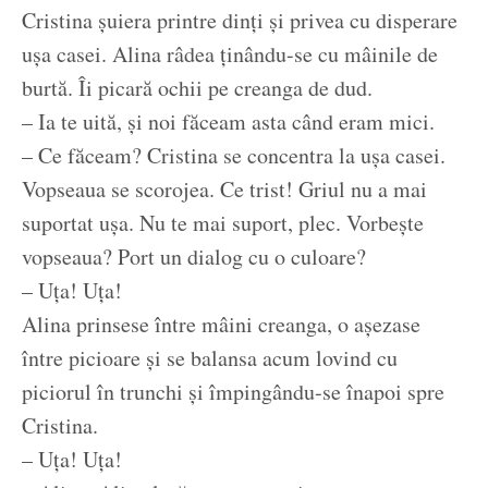
Cristina șuiera printre dinți și privea cu disperare
ușa casei. Alina râdea ținându-se cu mâinile de
burtă. Îi picară ochii pe creanga de dud.
– Ia te uită, și noi făceam asta când eram mici.
– Ce făceam? Cristina se concentra la ușa casei.
Vopseaua se scorojea. Ce trist! Griul nu a mai
suportat ușa. Nu te mai suport, plec. Vorbește
vopseaua? Port un dialog cu o culoare?
– Uța! Uța!
Alina prinsese între mâini creanga, o așezase
între picioare și se balansa acum lovind cu
piciorul în trunchi și împingându-se înapoi spre
Cristina.
– Uța! Uța!