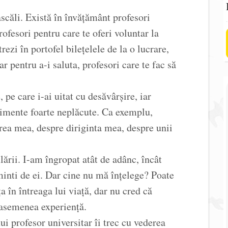
scăli. Există în învățământ profesori
ofesori pentru care te oferi voluntar la
trezi în portofel bilețelele de la o lucrare,
r pentru a-i saluta, profesori care te fac să
, pe care i-ai uitat cu desăvârșire, iar
timente foarte neplăcute. Ca exemplu,
rea mea, despre diriginta mea, despre unii
ării. I-am îngropat atât de adânc, încât
minti de ei. Dar cine nu mă înțelege? Poate
 în întreaga lui viață, dar nu cred că
 asemenea experiență.
i profesor universitar îi trec cu vederea