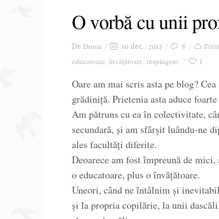
O vorbă cu unii pro
Dunia
8
Trăir
De
10 dec., 2013
educatoare
învățătoare
respingere
1
,
,
Oare am mai scris asta pe blog? Cea
grădiniță. Prietenia asta aduce foart
Am pătruns cu ea în colectivitate, câ
secundară, și am sfârșit luându-ne d
ales facultăți diferite.
Deoarece am fost împreună de mici, 
o educatoare, plus o învățătoare.
Uneori, când ne întâlnim și inevitabi
și la propria copilărie, la unii dascăl