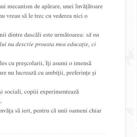
nui mecanism de apărare, unei învățătoare
nu vreau să le trec cu vederea nici o
ii dintre dascăli este următoarea:
să nu
 lui nu descrie proasta mea educație, ci
les cu preșcolarii, îți asumi o imensă
are nu lucrează cu ambiții, preferințe și
i sociali, copiii experimentează
.
învăța să iert, pentru că unii oameni chiar