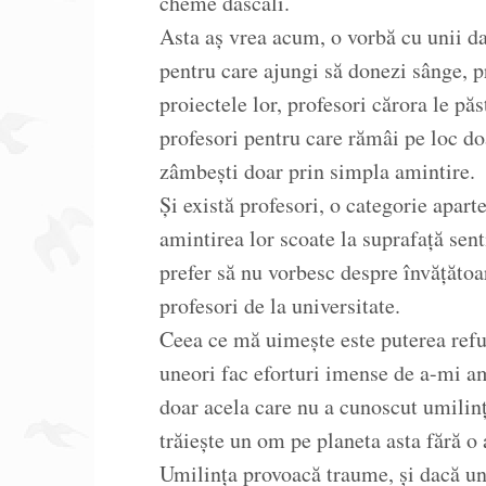
cheme dascăli.
Asta aș vrea acum, o vorbă cu unii da
pentru care ajungi să donezi sânge, pr
proiectele lor, profesori cărora le păs
profesori pentru care rămâi pe loc doa
zâmbești doar prin simpla amintire.
Și există profesori, o categorie aparte
amintirea lor scoate la suprafață sen
prefer să nu vorbesc despre învățătoa
profesori de la universitate.
Ceea ce mă uimește este puterea reful
uneori fac eforturi imense de a-mi a
doar acela care nu a cunoscut umilința
trăiește un om pe planeta asta fără o
Umilința provoacă traume, și dacă unu