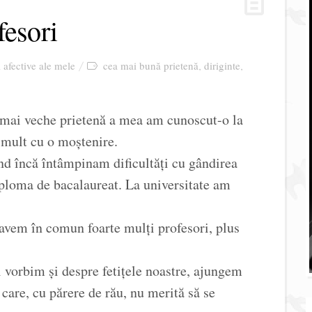
fesori
i afective ale mele
cea mai bună prietenă
diriginte
,
,
 mai veche prietenă a mea am cunoscut-o la
e mult cu o moștenire.
nd încă întâmpinam dificultăți cu gândirea
iploma de bacalaureat. La universitate am
avem în comun foarte mulți profesori, plus
l vorbim și despre fetițele noastre, ajungem
i care, cu părere de rău, nu merită să se