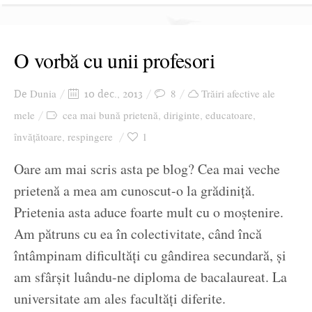
O vorbă cu unii profesori
Dunia
8
Trăiri afective ale
De
10 dec., 2013
mele
cea mai bună prietenă
diriginte
educatoare
,
,
,
învățătoare
respingere
1
,
Oare am mai scris asta pe blog? Cea mai veche
prietenă a mea am cunoscut-o la grădiniță.
Prietenia asta aduce foarte mult cu o moștenire.
Am pătruns cu ea în colectivitate, când încă
întâmpinam dificultăți cu gândirea secundară, și
am sfârșit luându-ne diploma de bacalaureat. La
universitate am ales facultăți diferite.