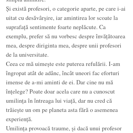
Și există profesori, o categorie aparte, pe care i-ai
uitat cu desăvârșire, iar amintirea lor scoate la
suprafață sentimente foarte neplăcute. Ca
exemplu, prefer să nu vorbesc despre învățătoarea
mea, despre diriginta mea, despre unii profesori
de la universitate.
Ceea ce mă uimește este puterea refulării. I-am
îngropat atât de adânc, încât uneori fac eforturi
imense de a-mi aminti de ei. Dar cine nu mă
înțelege? Poate doar acela care nu a cunoscut
umilința în întreaga lui viață, dar nu cred că
trăiește un om pe planeta asta fără o asemenea
experiență.
Umilința provoacă traume, și dacă unui profesor