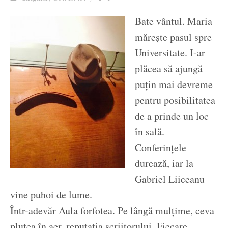
Ziua culorii
Bate vântul. Maria
mărește pasul spre
Universitate. I-ar
plăcea să ajungă
puțin mai devreme
pentru posibilitatea
de a prinde un loc
în sală.
Conferințele
durează, iar la
Gabriel Liiceanu
vine puhoi de lume.
Într-adevăr Aula forfotea. Pe lângă mulțime, ceva
plutea în aer, reputația scriitorului. Fiecare