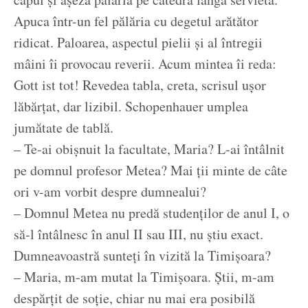
Apuca într-un fel pălăria cu degetul arătător
ridicat. Paloarea, aspectul pielii și al întregii
mâini îi provocau reverii. Acum mintea îi reda:
Gott ist tot! Revedea tabla, creta, scrisul ușor
lăbărțat, dar lizibil. Schopenhauer umplea
jumătate de tablă.
– Te-ai obișnuit la facultate, Maria? L-ai întâlnit
pe domnul profesor Metea? Mai ții minte de câte
ori v-am vorbit despre dumnealui?
– Domnul Metea nu predă studenților de anul I, o
să-l întâlnesc în anul II sau III, nu știu exact.
Dumneavoastră sunteți în vizită la Timișoara?
– Maria, m-am mutat la Timișoara. Știi, m-am
despărțit de soție, chiar nu mai era posibilă