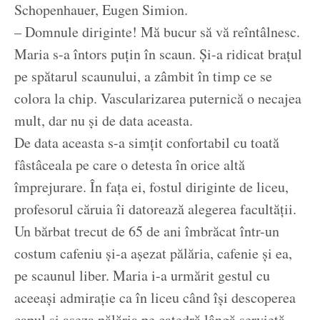
Schopenhauer, Eugen Simion.
– Domnule diriginte! Mă bucur să vă reîntâlnesc.
Maria s-a întors puțin în scaun. Și-a ridicat brațul
pe spătarul scaunului, a zâmbit în timp ce se
colora la chip. Vascularizarea puternică o necajea
mult, dar nu și de data aceasta.
De data aceasta s-a simțit confortabil cu toată
fâstâceala pe care o detesta în orice altă
împrejurare. În fața ei, fostul diriginte de liceu,
profesorul căruia îi datorează alegerea facultății.
Un bărbat trecut de 65 de ani îmbrăcat într-un
costum cafeniu și-a așezat pălăria, cafenie și ea,
pe scaunul liber. Maria i-a urmărit gestul cu
aceeași admirație ca în liceu când își descoperea
capul și așeza pălăria pe catedră lângă servietă.