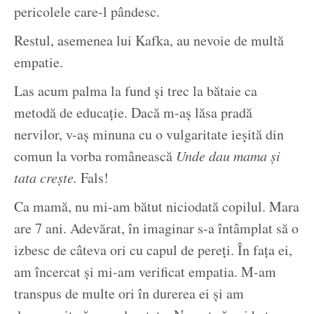
pericolele care-l pândesc.
Restul, asemenea lui Kafka, au nevoie de multă
empatie.
Las acum palma la fund și trec la bătaie ca
metodă de educație. Dacă m-aș lăsa pradă
nervilor, v-aș minuna cu o vulgaritate ieșită din
comun la vorba românească
Unde dau mama și
tata crește.
Fals!
Ca mamă, nu mi-am bătut niciodată copilul. Mara
are 7 ani. Adevărat, în imaginar s-a întâmplat să o
izbesc de câteva ori cu capul de pereți. În fața ei,
am încercat și mi-am verificat empatia. M-am
transpus de multe ori în durerea ei și am