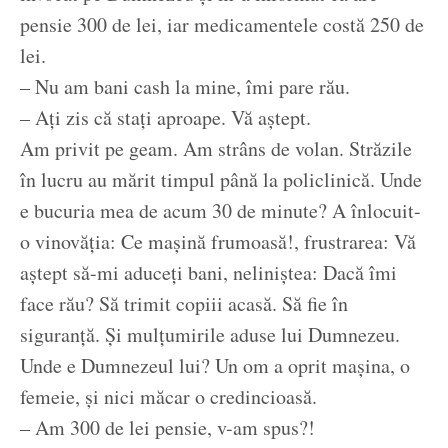
pensie 300 de lei, iar medicamentele costă 250 de
lei.
– Nu am bani cash la mine, îmi pare rău.
– Ați zis că stați aproape. Vă aștept.
Am privit pe geam. Am strâns de volan. Străzile
în lucru au mărit timpul până la policlinică. Unde
e bucuria mea de acum 30 de minute? A înlocuit-
o vinovăția: Ce mașină frumoasă!, frustrarea: Vă
aștept să-mi aduceți bani, neliniștea: Dacă îmi
face rău? Să trimit copiii acasă. Să fie în
siguranță. Și mulțumirile aduse lui Dumnezeu.
Unde e Dumnezeul lui? Un om a oprit mașina, o
femeie, și nici măcar o credincioasă.
– Am 300 de lei pensie, v-am spus?!