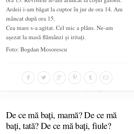
Ardeii i-am băgat la cuptor în jur de ora 14. Am
mâncat după ora 15.
Cea mare s-a agitat. Cel mic a plâns. Ne-am
așezat la masă flămânzi și iritați.
Foto: Bogdan Mosorescu
De ce mă bați, mamă? De ce mă
bați, tată? De ce mă bați, fiule?