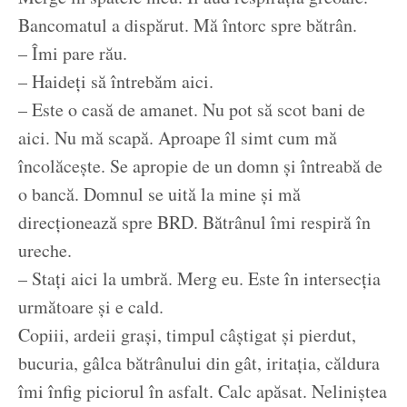
Bancomatul a dispărut. Mă întorc spre bătrân.
– Îmi pare rău.
– Haideți să întrebăm aici.
– Este o casă de amanet. Nu pot să scot bani de
aici. Nu mă scapă. Aproape îl simt cum mă
încolăcește. Se apropie de un domn și întreabă de
o bancă. Domnul se uită la mine și mă
direcționează spre BRD. Bătrânul îmi respiră în
ureche.
– Stați aici la umbră. Merg eu. Este în intersecția
următoare și e cald.
Copiii, ardeii grași, timpul câștigat și pierdut,
bucuria, gâlca bătrânului din gât, iritația, căldura
îmi înfig piciorul în asfalt. Calc apăsat. Neliniștea