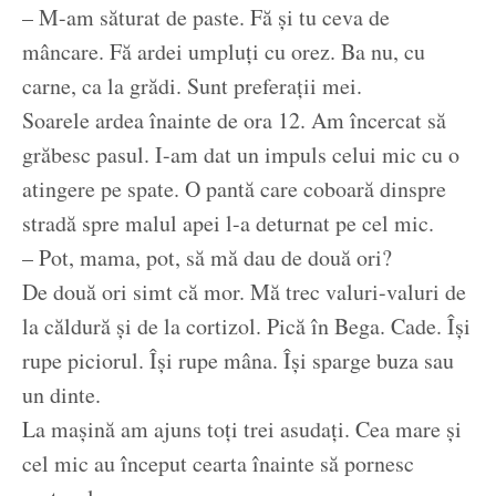
– M-am săturat de paste. Fă și tu ceva de
mâncare. Fă ardei umpluți cu orez. Ba nu, cu
carne, ca la grădi. Sunt preferații mei.
Soarele ardea înainte de ora 12. Am încercat să
grăbesc pasul. I-am dat un impuls celui mic cu o
atingere pe spate. O pantă care coboară dinspre
stradă spre malul apei l-a deturnat pe cel mic.
– Pot, mama, pot, să mă dau de două ori?
De două ori simt că mor. Mă trec valuri-valuri de
la căldură și de la cortizol. Pică în Bega. Cade. Își
rupe piciorul. Își rupe mâna. Își sparge buza sau
un dinte.
La mașină am ajuns toți trei asudați. Cea mare și
cel mic au început cearta înainte să pornesc