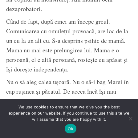
dezaprobatori.
Când de fapt, după cinci ani începe greul.
Comunicarea cu omulețul provoacă, are loc de la
un eu la un alt eu. S-a desprins psihic de mamă.
Mama nu mai este prelungirea lui. Mama e o
persoană, el e altă persoană, rostește eu apăsat și
își dorește independența.
Nu o să aleg calea ușoară. Nu o să-i bag Marei în
cap rușinea și păcatul. De aceea încă își mai
ridică fusta în cap. Cunoaște reguli, funcționează
We use cookies to ensure that we give you the best
după ele, dar cu lipsa pedepsei. Absența unei
experience on our website. If you continue to use this site we
nenorociri abătute asupra păcătosului încetinește
will assume that you are happy with it.
procesul de educare.
Ok