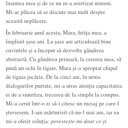
înaintea mea și de ce nu m-a avertizat nimeni.
Mi-ar plăcea să se discute mai mult despre
această neplăcere.
În februarie anul acesta, Mara, fetița mea, a
împlinit șase ani. La șase ani articulează bine
cuvintele și a început să dezvolte gândirea
abstractă. Cu gândirea primară, la cererea mea, să
pună un ochi în tigaie, Mara și-a apropiat chipul
de tigaia jucărie. De la cinci ani, în urma
dialogurilor purtate, mi-a atras atenția capacitatea
ei de a sintetiza, trecerea de la simplu la compus.
Mi-a cerut într-o zi să-i citesc un mesaj pe care-l
ștersesem. I-am mărturisit că nu-l mai am, iar ea
mi-a oferit soluția:
povestește-mi doar ce-ți