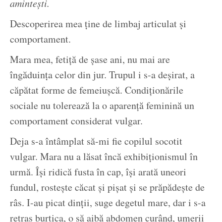
amintești.
Descoperirea mea ține de limbaj articulat și
comportament.
Mara mea, fetiță de șase ani, nu mai are
îngăduința celor din jur. Trupul i s-a deșirat, a
căpătat forme de femeiușcă. Condiționările
sociale nu tolerează la o aparență feminină un
comportament considerat vulgar.
Deja s-a întâmplat să-mi fie copilul socotit
vulgar. Mara nu a lăsat încă exhibiționismul în
urmă. Își ridică fusta în cap, își arată uneori
fundul, rostește căcat și pișat și se prăpădește de
râs. I-au picat dinții, suge degetul mare, dar i s-a
retras burtica, o să aibă abdomen curând, umerii