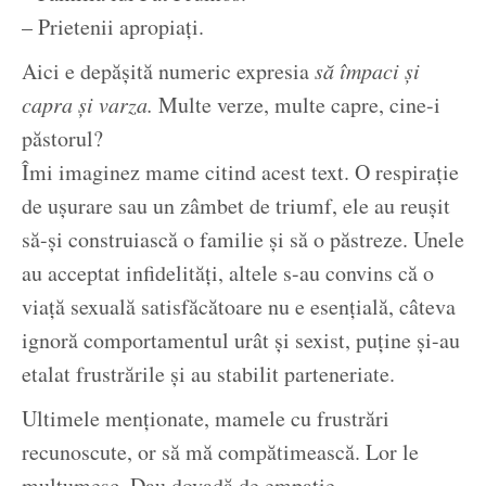
– Prietenii apropiaţi.
Aici e depăşită numeric expresia
să împaci şi
capra şi varza.
Multe verze, multe capre, cine-i
păstorul?
Îmi imaginez mame citind acest text. O respiraţie
de uşurare sau un zâmbet de triumf, ele au reuşit
să-şi construiască o familie şi să o păstreze. Unele
au acceptat infidelităţi, altele s-au convins că o
viaţă sexuală satisfăcătoare nu e esenţială, câteva
ignoră comportamentul urât şi sexist, puţine şi-au
etalat frustrările şi au stabilit parteneriate.
Ultimele menţionate, mamele cu frustrări
recunoscute, or să mă compătimească. Lor le
mulţumesc. Dau dovadă de empatie.