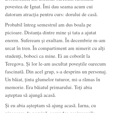
povestea de Ignat. Îmi dau seama acum cui
datoram atracția pentru curs: dorului de casă.
Probabil întreg semestrul am dus boala pe
picioare. Distanța dintre mine și tata a ajutat
enorm. Sufeream și exultam. În decembrie m-am
urcat în tren. În compartiment am nimerit cu alți
studenți, boboci ca mine. Ei au coborât la
Teregova. Și lor le-am ascultat poveștile oarecum
fascinată. Din acel grup, s-a desprins un personaj.
Un băiat, ținta glumelor tuturor, mi-a rămas în
memorie. Era băiatul primarului. Toți abia
așteptau să ajungă acasă.
Și eu abia așteptam să ajung acasă. Iarna, cu