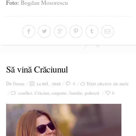
Foto:
Bogdan Mosorescu
Să vină Crăciunul
Dunia
0
Trăiri afective ale mele
De
14 oct., 2016
conflict
Crăciun
empatie
familie
psihoză
0
,
,
,
,