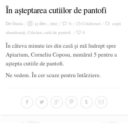
În așteptarea cutiilor de pantofi
Dunia
0
Colaborari
copii
De
13 dec., 2017
abandonați
Crăciun
cutii de pantofi
0
,
,
În câteva minute ies din casă și mă îndrept spre
Apiarium, Corneliu Coposu, numărul 5 pentru a
aștepta cutiile de pantofi.
Ne vedem. În cer scuze pentru întârziere.