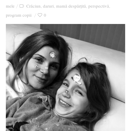
mele
Crăciun
daruri
mamă despărțită
perspectivă
,
,
,
,
program copii
0