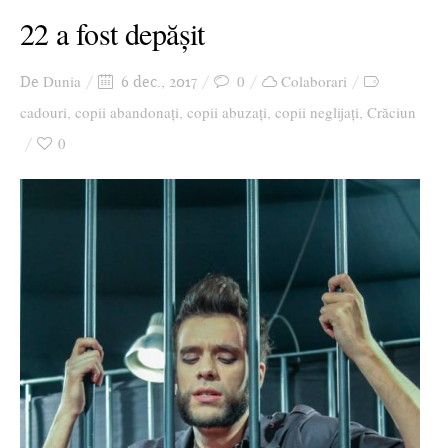
22 a fost depășit
Dunia
0
Colaborari
De
6 dec., 2017
cadouri
copii abandonați
copii abuzați
copii neglijați
Crăciun
,
,
,
,
0