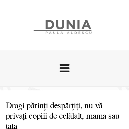
Evenimente
Stari afective
Dragi părinți despărțiți, nu vă
Zice Dunia
privați copiii de celălalt, mama sau
Călătorii
tata
Cursuri povestite