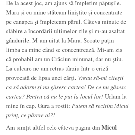
De la acest joc, am ajuns să împletim păpușile.
Mara și cu mine stăteam liniștite și concentrate
pe canapea și împleteam părul. Câteva minute de
slăbire a încordării ultimelor zile și m-au asaltat
gândurile. M-am uitat la Mara. Scoate puțin
limba ca mine când se concentrează. Mi-am zis
că probabil am un Crăciun minunat, dar nu știu.
La culcare ne-am retras târziu într-o criză
provocată de lipsa unei cărți.
Vreau să-mi citești
ca să adorm și nu găsesc cartea! De ce nu găsesc
cartea? Pentru că nu le pui la locul lor!
Urlam la
mine în cap. Gura a rostit:
Putem să recitim Micul
prinț, ce părere ai?!
Micul
Am simțit altfel cele câteva pagini din