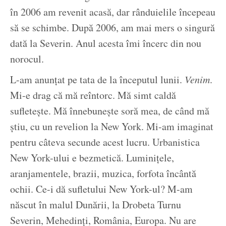
în 2006 am revenit acasă, dar rânduielile începeau
să se schimbe. După 2006, am mai mers o singură
dată la Severin. Anul acesta îmi încerc din nou
norocul.
L-am anunțat pe tata de la începutul lunii.
Venim
.
Mi-e drag că mă reîntorc. Mă simt caldă
sufletește. Mă înnebunește soră mea, de când mă
știu, cu un revelion la New York. Mi-am imaginat
pentru câteva secunde acest lucru. Urbanistica
New York-ului e bezmetică. Luminițele,
aranjamentele, brazii, muzica, forfota încântă
ochii. Ce-i dă sufletului New York-ul? M-am
născut în malul Dunării, la Drobeta Turnu
Severin, Mehedinți, România, Europa. Nu are