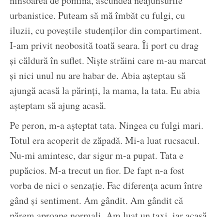
ninsoarea de pomină, ascundea neajunsurile
urbanistice. Puteam să mă îmbăt cu fulgi, cu
iluzii, cu poveștile studenților din compartiment.
I-am privit neobosită toată seara. Îi port cu drag
și căldură în suflet. Niște străini care m-au marcat
și nici unul nu are habar de. Abia așteptau să
ajungă acasă la părinți, la mama, la tata. Eu abia
așteptam să ajung acasă.
Pe peron, m-a așteptat tata. Ningea cu fulgi mari.
Totul era acoperit de zăpadă. Mi-a luat rucsacul.
Nu-mi amintesc, dar sigur m-a pupat. Tata e
pupăcios. M-a trecut un fior. De fapt n-a fost
vorba de nici o senzație. Fac diferența acum între
gând și sentiment. Am gândit. Am gândit că
părem aproape normali. Am luat un taxi, iar acasă