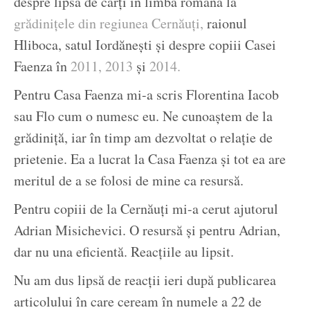
despre lipsa de cărți în limba română la
grădinițele din regiunea Cernăuți,
raionul
Hliboca, satul Iordănești și despre copiii Casei
Faenza în
2011,
2013
și
2014.
Pentru Casa Faenza mi-a scris Florentina Iacob
sau Flo cum o numesc eu. Ne cunoaștem de la
grădiniță, iar în timp am dezvoltat o relație de
prietenie. Ea a lucrat la Casa Faenza și tot ea are
meritul de a se folosi de mine ca resursă.
Pentru copiii de la Cernăuți mi-a cerut ajutorul
Adrian Misichevici. O resursă și pentru Adrian,
dar nu una eficientă. Reacțiile au lipsit.
Nu am dus lipsă de reacții ieri după publicarea
articolului în care ceream în numele a 22 de