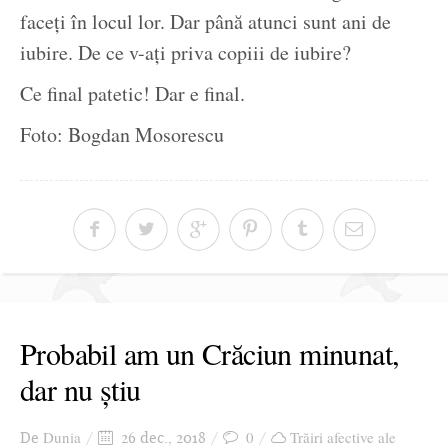
faceți în locul lor. Dar până atunci sunt ani de
iubire. De ce v-ați priva copiii de iubire?
Ce final patetic! Dar e final.
Foto: Bogdan Mosorescu
Probabil am un Crăciun minunat,
dar nu știu
Dunia
0
Trăiri afective ale
De
26 dec., 2018