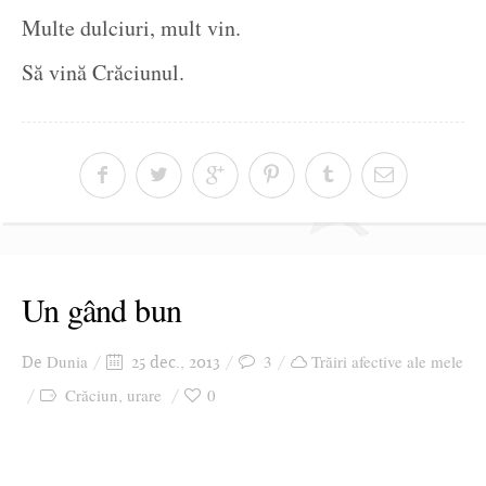
Multe dulciuri, mult vin.
Să vină Crăciunul.
Un gând bun
Dunia
3
Trăiri afective ale mele
De
25 dec., 2013
Crăciun
urare
0
,