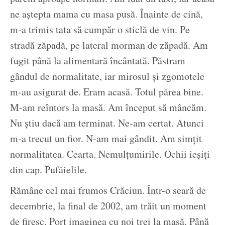
ne aștepta mama cu masa pusă. Înainte de cină,
m-a trimis tata să cumpăr o sticlă de vin. Pe
stradă zăpadă, pe lateral morman de zăpadă. Am
fugit până la alimentară încântată. Păstram
gândul de normalitate, iar mirosul și zgomotele
m-au asigurat de. Eram acasă. Totul părea bine.
M-am reîntors la masă. Am început să mâncăm.
Nu știu dacă am terminat. Ne-am certat. Atunci
m-a trecut un fior. N-am mai gândit. Am simțit
normalitatea. Cearta. Nemulțumirile. Ochii ieșiți
din cap. Pufăielile.
Rămâne cel mai frumos Crăciun. Într-o seară de
decembrie, la final de 2002, am trăit un moment
de firesc. Port imaginea cu noi trei la masă. Până