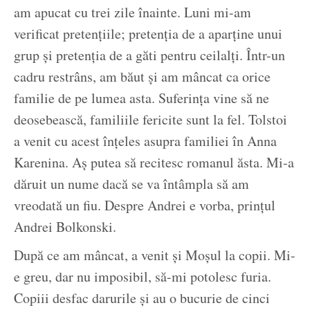
am apucat cu trei zile înainte. Luni mi-am
verificat pretențiile; pretenția de a aparține unui
grup și pretenția de a găti pentru ceilalți. Într-un
cadru restrâns, am băut și am mâncat ca orice
familie de pe lumea asta. Suferința vine să ne
deosebească, familiile fericite sunt la fel. Tolstoi
a venit cu acest înțeles asupra familiei în Anna
Karenina. Aș putea să recitesc romanul ăsta. Mi-a
dăruit un nume dacă se va întâmpla să am
vreodată un fiu. Despre Andrei e vorba, prințul
Andrei Bolkonski.
După ce am mâncat, a venit și Moșul la copii. Mi-
e greu, dar nu imposibil, să-mi potolesc furia.
Copiii desfac darurile și au o bucurie de cinci