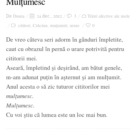
Mulțumesc
Dunia
3
Trăiri afective ale mele
De
24 dec., 2012
cititori
Crăciun
muțumiri
urare
0
,
,
,
De vreo câteva seri adorm în gânduri împletite,
caut cu obrazul în pernă o urare potrivită pentru
cititorii mei.
Aseară, împletind și deșirând, am bătut genele,
m-am adunat puțin în așternut și am mulțumit.
Anul acesta o să zic tuturor cititorilor mei
mulțumesc.
Mulțumesc.
Cu voi știu că lumea este un loc mai bun.