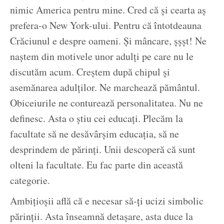
nimic America pentru mine. Cred că și cearta aș
prefera-o New York-ului. Pentru că întotdeauna
Crăciunul e despre oameni. Și mâncare, șșșt! Ne
naștem din motivele unor adulți pe care nu le
discutăm acum. Creștem după chipul și
asemănarea adulților. Ne marchează pământul.
Obiceiurile ne conturează personalitatea. Nu ne
definesc. Asta o știu cei educați. Plecăm la
facultate să ne desăvârșim educația, să ne
desprindem de părinți. Unii descoperă că sunt
olteni la facultate. Eu fac parte din această
categorie.
Ambițioșii află că e necesar să-ți ucizi simbolic
părinții. Asta înseamnă detașare, asta duce la