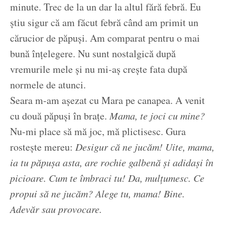
minute. Trec de la un dar la altul fără febră. Eu
știu sigur că am făcut febră când am primit un
cărucior de păpuși. Am comparat pentru o mai
bună înțelegere. Nu sunt nostalgică după
vremurile mele și nu mi-aș crește fata după
normele de atunci.
Seara m-am așezat cu Mara pe canapea. A venit
cu două păpuși în brațe.
Mama, te joci cu mine?
Nu-mi place să mă joc, mă plictisesc. Gura
rostește mereu:
Desigur că ne jucăm! Uite, mama,
ia tu păpușa asta, are rochie galbenă și adidași în
picioare. Cum te îmbraci tu! Da, mulțumesc. Ce
propui să ne jucăm? Alege tu, mama! Bine.
Adevăr sau provocare.