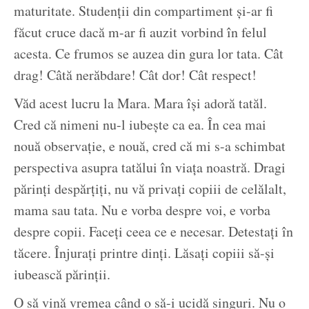
maturitate. Studenții din compartiment și-ar fi
făcut cruce dacă m-ar fi auzit vorbind în felul
acesta. Ce frumos se auzea din gura lor tata. Cât
drag! Câtă nerăbdare! Cât dor! Cât respect!
Văd acest lucru la Mara. Mara își adoră tatăl.
Cred că nimeni nu-l iubește ca ea. În cea mai
nouă observație, e nouă, cred că mi s-a schimbat
perspectiva asupra tatălui în viața noastră. Dragi
părinți despărțiți, nu vă privați copiii de celălalt,
mama sau tata. Nu e vorba despre voi, e vorba
despre copii. Faceți ceea ce e necesar. Detestați în
tăcere. Înjurați printre dinți. Lăsați copiii să-și
iubească părinții.
O să vină vremea când o să-i ucidă singuri. Nu o