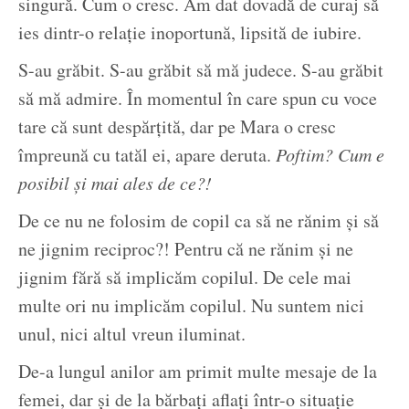
singură. Cum o cresc. Am dat dovadă de curaj să
ies dintr-o relație inoportună, lipsită de iubire.
S-au grăbit. S-au grăbit să mă judece. S-au grăbit
să mă admire. În momentul în care spun cu voce
tare că sunt despărțită, dar pe Mara o cresc
împreună cu tatăl ei, apare deruta.
Poftim? Cum e
posibil și mai ales de ce?!
De ce nu ne folosim de copil ca să ne rănim și să
ne jignim reciproc?! Pentru că ne rănim și ne
jignim fără să implicăm copilul. De cele mai
multe ori nu implicăm copilul. Nu suntem nici
unul, nici altul vreun iluminat.
De-a lungul anilor am primit multe mesaje de la
femei, dar și de la bărbați aflați într-o situație