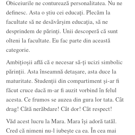
Obiceiurile ne conturează personalitatea. Nu ne
definesc. Asta o știu cei educați. Plecăm la
facultate să ne desăvârșim educația, să ne
desprindem de părinți. Unii descoperă că sunt
olteni la facultate. Eu fac parte din această
categorie.
Ambițioșii află că e necesar să-ți ucizi simbolic
părinții. Asta înseamnă detașare, asta duce la
maturitate. Studenții din compartiment și-ar fi
făcut cruce dacă m-ar fi auzit vorbind în felul
acesta. Ce frumos se auzea din gura lor tata. Cât
drag! Câtă nerăbdare! Cât dor! Cât respect!
Văd acest lucru la Mara. Mara își adoră tatăl.
Cred că nimeni nu-l iubește ca ea. În cea mai