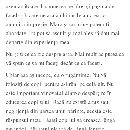
asemănătoare. Expunerea pe blog și pagina de
facebook care ne arată chipurile au creat o
anumită impresie. Mara și cu mine putem fi
abordate. Eu pot să ascult și mai ales să dau mai
departe din experiența mea.
Nu știu ce să zic despre asta. Mai mult aș putea să
vă spun ce să nu faceți decât ce să faceți.
Chiar așa aș începe, cu o rugăminte. Nu vă
folosiți de copil pentru a-l răni pe celălalt. Nu
este important vinovatul dintr-o despărțire în
educarea copilului. Dacă nu există abuz sau
neglijență din partea unui părinte, acesta este
răspunsul meu. Lăsați copilul să crească lângă
amândoi. Bărbatul pleacă de lângă femeie.