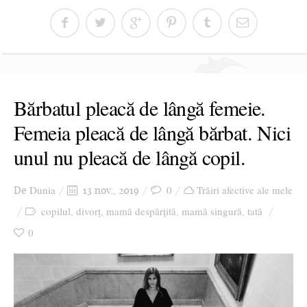
Bărbatul pleacă de lângă femeie.
Femeia pleacă de lângă bărbat. Nici
unul nu pleacă de lângă copil.
Dunia
0
Trăiri afective ale mele
De
13 nov., 2019
copilul
divorț
mamă despărțită
mamă singură
tată
,
,
,
,
0