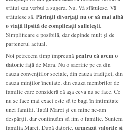
sfătui sau verbul a sugera. Nu. Vă sfătuiesc. Vă
Părinții divorțați nu or să mai aibă
sfătuiesc să.
o viață lipsită de complicații sufletești.
Simplificare e posibilă, dar depinde mult și de
partenerul actual.
pentru că avem o
Noi petrecem timp împreună
datorie
față de Mara. Nu o sacrific pe ea din
cauza convențiilor sociale, din cauza tradiției, din
cauza minților încuiate, din cauza membrilor de
familie care consideră că așa ceva nu se face. Ce
nu se face mai exact este să te bagi în intimitate
unei familii. Tatăl Marei și cu mine ne-am
despărțit, dar continuăm să fim o familie. Suntem
urmează valorile și
familia Marei. După datorie,