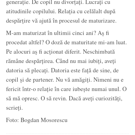
generație. De copil nu divorțați. Lucrați cu
atitudinile copilului. Relația cu celălalt după
despărțire vă ajută în procesul de maturizare.
M-am maturizat în ultimii cinci ani? Aș fi
procedat altfel? O doză de maturitate mi-am luat.
Pe alocuri aș fi acționat diferit. Neschimbată
rămâne despărțirea. Când nu mai iubiți, aveți
datoria să plecați. Datoria este față de sine, de
copil și de partener. Nu vă amăgiți. Nimeni nu e
fericit într-o relație în care iubește numai unul. O
să mă opresc. O să revin. Dacă aveți curiozități,
scrieți.
Foto: Bogdan Mosorescu