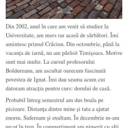
Din 2002, anul în care am venit să studiez la
Universitate, am mers rar acasă de sărbători. Îmi
amintesc primul Crăciun. Din octombrie, până la
vacanța de iarnă, nu am părăsit Timișoara. Motive
sunt mai multe. La cursul profesorului
Boldureanu, am ascultat oarecum fascinată
povestea de Ignat. Îmi dau seama acum cui
datoram atracția pentru curs: dorului de casă.
Probabil întreg semestrul am dus boala pe
picioare. Distanța dintre mine și tata a ajutat
enorm. Sufeream și exultam. În decembrie m-am
urcat în tren. În compartiment am nimerit cu alți