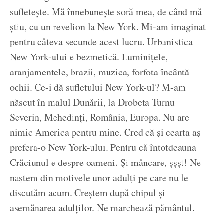
sufletește. Mă înnebunește soră mea, de când mă
știu, cu un revelion la New York. Mi-am imaginat
pentru câteva secunde acest lucru. Urbanistica
New York-ului e bezmetică. Luminițele,
aranjamentele, brazii, muzica, forfota încântă
ochii. Ce-i dă sufletului New York-ul? M-am
născut în malul Dunării, la Drobeta Turnu
Severin, Mehedinți, România, Europa. Nu are
nimic America pentru mine. Cred că și cearta aș
prefera-o New York-ului. Pentru că întotdeauna
Crăciunul e despre oameni. Și mâncare, șșșt! Ne
naștem din motivele unor adulți pe care nu le
discutăm acum. Creștem după chipul și
asemănarea adulților. Ne marchează pământul.