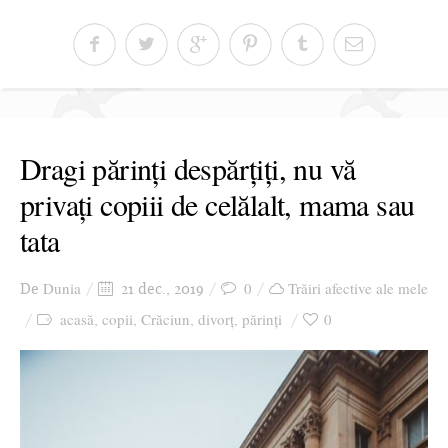
Dragi părinți despărțiți, nu vă
privați copiii de celălalt, mama sau
tata
Dunia
0
Trăiri afective ale mele
De
21 dec., 2019
acasă
copii
Crăciun
divorț
părinți
0
,
,
,
,