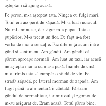
așteptam să ajung acasă.
Pe peron, m-a așteptat tata. Ningea cu fulgi mari.
Totul era acoperit de zăpadă. Mi-a luat rucsacul.
Nu-mi amintesc, dar sigur m-a pupat. Tata e
pupăcios. M-a trecut un fior. De fapt n-a fost
vorba de nici o senzație. Fac diferența acum între
gând și sentiment. Am gândit. Am gândit că
părem aproape normali. Am luat un taxi, iar acasă
ne aștepta mama cu masa pusă. Înainte de cină,
m-a trimis tata să cumpăr o sticlă de vin. Pe
stradă zăpadă, pe lateral morman de zăpadă. Am
fugit până la alimentară încântată. Păstram
gândul de normalitate, iar mirosul și zgomotele
m-au asigurat de. Eram acasă. Totul părea bine.