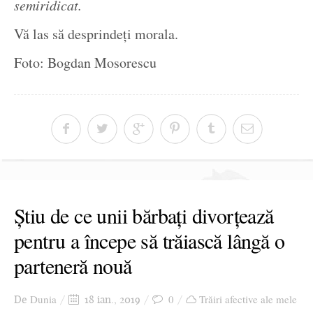
semiridicat.
Vă las să desprindeți morala.
Foto: Bogdan Mosorescu
Știu de ce unii bărbați divorțează
pentru a începe să trăiască lângă o
parteneră nouă
Dunia
0
Trăiri afective ale mele
De
18 ian., 2019