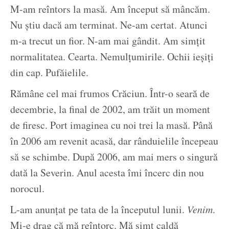
M-am reîntors la masă. Am început să mâncăm.
Nu știu dacă am terminat. Ne-am certat. Atunci
m-a trecut un fior. N-am mai gândit. Am simțit
normalitatea. Cearta. Nemulțumirile. Ochii ieșiți
din cap. Pufăielile.
Rămâne cel mai frumos Crăciun. Într-o seară de
decembrie, la final de 2002, am trăit un moment
de firesc. Port imaginea cu noi trei la masă. Până
în 2006 am revenit acasă, dar rânduielile începeau
să se schimbe. După 2006, am mai mers o singură
dată la Severin. Anul acesta îmi încerc din nou
norocul.
L-am anunțat pe tata de la începutul lunii.
Venim
.
Mi-e drag că mă reîntorc. Mă simt caldă