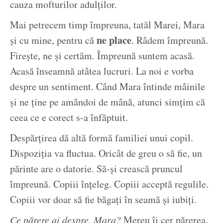
cauza mofturilor adulților.
Mai petrecem timp împreuna, tatăl Marei, Mara
ne place
și cu mine, pentru că
. Râdem împreună.
Firește, ne și certăm. Împreună suntem acasă.
Acasă înseamnă atâtea lucruri. La noi e vorba
despre un sentiment. Când Mara întinde mâinile
și ne ține pe amândoi de mână, atunci simțim că
ceea ce e corect s-a înfăptuit.
Despărțirea dă altă formă familiei unui copil.
Dispoziția va fluctua. Oricât de greu o să fie, un
părinte are o datorie. Să-și crească pruncul
împreună. Copiii înțeleg. Copiii acceptă regulile.
Copiii vor doar să fie băgați în seamă și iubiți.
Ce părere ai despre, Mara?
Mereu îi cer părerea.