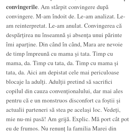
convingerile
. Am stârpit convingere după
convingere. M-am îndoit de. Le-am analizat. Le-
am reinterpretat. Le-am anulat. Convingerea că
despărțirea nu înseamnă și absența unui părinte
îmi aparține. Din când în când, Mara are nevoie
de timp împreună cu mama și tata. Timp cu
mama, da. Timp cu tata, da. Timp cu mama și
tata, da. Aici am depistat cele mai periculoase
blocaje la adulți. Adulții pretind să sacrifici
copilul din cauza convenționalului, dar mai ales
pentru că e un monstruos disconfort ca foștii și
actualii parteneri să stea pe același loc. Vedeți,
mie nu-mi pasă! Am grijă. Explic. Mă port cât pot
eu de frumos. Nu renunț la familia Marei din