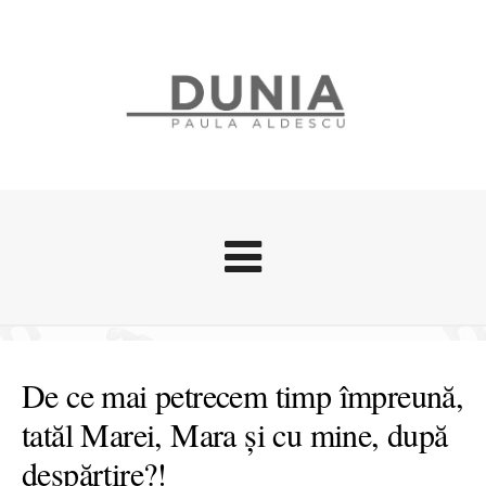
Evenimente
Stari afective
De ce mai petrecem timp împreună,
Zice Dunia
tatăl Marei, Mara și cu mine, după
Călătorii
despărțire?!
Cursuri povestite