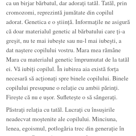
ca un birjar bărbatul, dar adorați tatăl. Tatăl, prin
cromozomi, reprezintă jumătate din copilul
adorat. Genetica e o știință. Informațile ne asigură
că doar materialul genetic al bărbatului care ți-a
greșit, nu te mai iubește sau nu-l mai iubești, a
dat naștere copilului vostru. Mara mea rămâne
Mara cu materialul genetic împrumutat de la tatăl
ei. Vă iubiți copilul. În iubirea aia există forța
necesară să acționați spre binele copilului. Binele
copilului presupune o relație cu ambii părinți.
Firește că nu e ușor. Sufletește o să sângerați.
Păstrați relația cu tatăl. Lucrați cu însușirile
neadecvat moștenite ale copilului. Minciuna,
lenea, egoismul, potlogăria trec din generație în