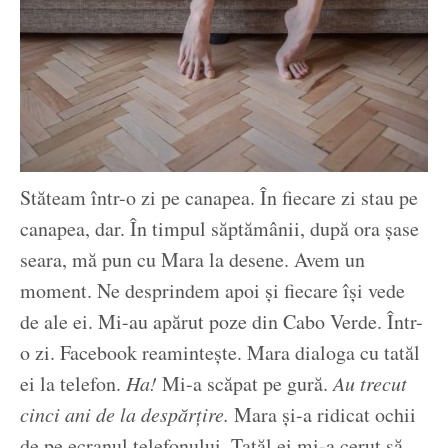
Stăteam într-o zi pe canapea. În fiecare zi stau pe
canapea, dar. În timpul săptămânii, după ora șase
seara, mă pun cu Mara la desene. Avem un
moment. Ne desprindem apoi și fiecare își vede
de ale ei. Mi-au apărut poze din Cabo Verde. Într-
o zi. Facebook reamintește. Mara dialoga cu tatăl
ei la telefon.
Ha!
Mi-a scăpat pe gură.
Au trecut
cinci ani de la despărțire.
Mara și-a ridicat ochii
de pe ecranul telefonului. Tatăl ei mi-a cerut să