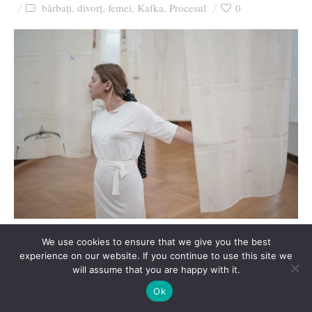
bărbați
divorț
femei
Kafka
Procesul
0
,
,
,
,
Anul ăsta, atât cât a trecut din el, am avut parte de
We use cookies to ensure that we give you the best
câteva discuții zdrobitoare despre raporturile
experience on our website. If you continue to use this site we
will assume that you are happy with it.
dintre persoane. Mă gândesc la Noica acum, zicea
Ok
ceva despre necesitatea raporturilor, dar mi-e