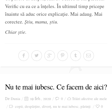
Verific cu ea ce a înțeles. În ultimul timp pricepe
înainte să aduc orice explicație. Mai adaug. Mai
corectez.
Știu, mama, știu.
Chiar știe.
Nu te mai iubesc. Ce facem de aici?
Dunia
0
Trăiri afective ale mele
De
19 feb., 2020
copii
despărțire
divorț
nu te mai iubesc
părinți
0
,
,
,
,