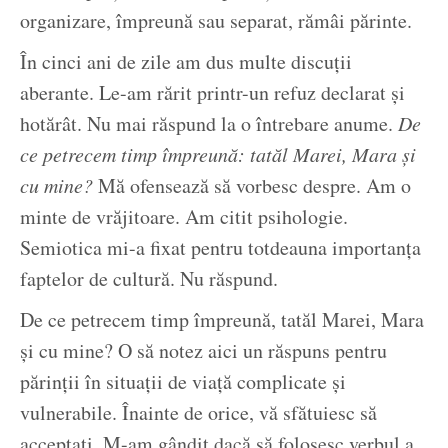
organizare, împreună sau separat, rămâi părinte.
În cinci ani de zile am dus multe discuții
aberante. Le-am rărit printr-un refuz declarat și
hotărât. Nu mai răspund la o întrebare anume.
De
ce petrecem timp împreună: tatăl Marei, Mara și
cu mine?
Mă ofensează să vorbesc despre. Am o
minte de vrăjitoare. Am citit psihologie.
Semiotica mi-a fixat pentru totdeauna importanța
faptelor de cultură. Nu răspund.
De ce petrecem timp împreună, tatăl Marei, Mara
și cu mine? O să notez aici un răspuns pentru
părinții în situații de viață complicate și
vulnerabile. Înainte de orice, vă sfătuiesc să
acceptați. M-am gândit dacă să folosesc verbul a