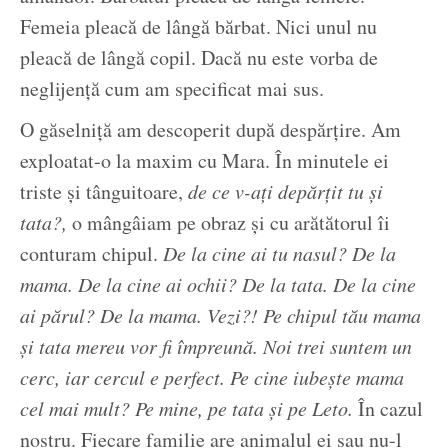
Femeia pleacă de lângă bărbat. Nici unul nu
pleacă de lângă copil. Dacă nu este vorba de
neglijență cum am specificat mai sus.
O găselniță am descoperit după despărțire. Am
exploatat-o la maxim cu Mara. În minutele ei
triste și tânguitoare,
de ce v-ați depărțit tu și
tata?,
o mângâiam pe obraz și cu arătătorul îi
conturam chipul.
De la cine ai tu nasul? De la
mama. De la cine ai ochii? De la tata. De la cine
ai părul? De la mama. Vezi?! Pe chipul tău mama
și tata mereu vor fi împreună. Noi trei suntem un
cerc, iar cercul e perfect. Pe cine iubește mama
cel mai mult? Pe mine, pe tata și pe Leto.
În cazul
nostru. Fiecare familie are animalul ei sau nu-l