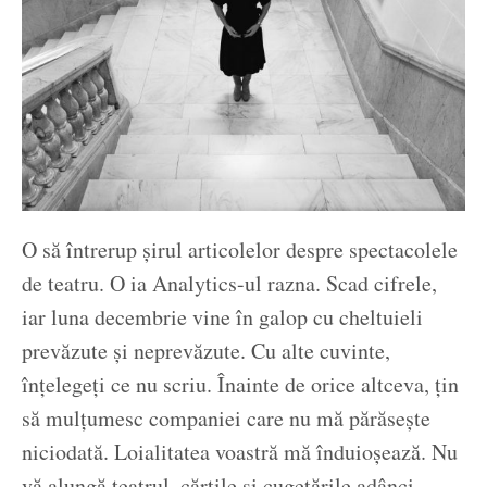
O să întrerup șirul articolelor despre spectacolele
de teatru. O ia Analytics-ul razna. Scad cifrele,
iar luna decembrie vine în galop cu cheltuieli
prevăzute și neprevăzute. Cu alte cuvinte,
înțelegeți ce nu scriu. Înainte de orice altceva, țin
să mulțumesc companiei care nu mă părăsește
niciodată. Loialitatea voastră mă înduioșează. Nu
vă alungă teatrul, cărțile și cugetările adânci.