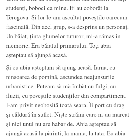
studenți, boboci ca mine. Ei au coborât la
Teregova. Și lor le-am ascultat poveștile oarecum
fascinată. Din acel grup, s-a desprins un personaj.
Un băiat, ținta glumelor tuturor, mi-a rămas în
memorie. Era băiatul primarului. Toți abia
așteptau să ajungă acasă.
Și eu abia așteptam să ajung acasă. Iarna, cu
ninsoarea de pomină, ascundea neajunsurile
urbanistice. Puteam să mă îmbăt cu fulgi, cu
iluzii, cu poveștile studenților din compartiment.
I-am privit neobosită toată seara. Îi port cu drag
și căldură în suflet. Niște străini care m-au marcat
și nici unul nu are habar de. Abia așteptau să
ajungă acasă la părinți, la mama, la tata. Eu abia