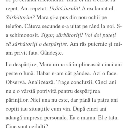
repet. Am repetat.
Urâtă insulă!
A exclamat el.
Sărbătorim?
Mara și-a pus din nou ochii pe
telefon. Câteva secunde s-a uitat pe rând la noi. S-
a schimonosit.
Sigur, sărbătoriți! Voi doi puteți
să sărbătoriți o despărțire.
Am râs puternic și mi-
am privit fata. Gândește.
La despărțire, Mara urma să împlinească cinci ani
peste o lună. Habar n-am cât gândea. Azi o face.
Observă. Analizează. Trage concluzii. Cinci ani
nu e o vârstă potrivită pentru despărțirea
părinților. Nici una nu este, dar până la patru ani
copiii iau situațiile cum vin. După cinci ani
adaugă impresii personale. Ea e mama. El e tata.
Cine sunt ceilalți?