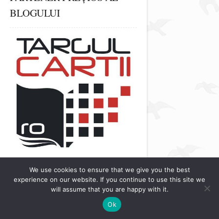
BLOGULUI
We use cookies to ensure that we give you the best
experience on our website. If you continue to use this site we
will assume that you are happy with it.
QUAD ÎNTRE ALBASTRU ȘI
Ok
ROZ