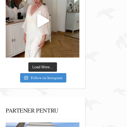
Load More...
Follow on Instagram
PARTENER PENTRU