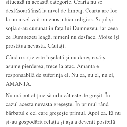
situează în această categorie. Cearta nu se
desfășoară însă la nivel de limbaj. Cearta are loc
la un nivel voit omenos, chiar religios. Soțul și
soția s-au cununat în fața lui Dumnezeu, iar ceea
ce Dumnezeu leagă, nimeni nu desface. Moise își
prostitua nevasta. Căutați.
Când o soție este înșelată și nu dorește să-și
asume pierderea, trece la atac. Amanta e
responsabilă de suferința ei. Nu ea, nu el, nu ei,
AMANTA.
Nu mă pot abține să urlu cât este de greșit. În
cazul acesta nevasta greșește. În primul rând
bărbatul e cel care greșește primul. Apoi ea. Ei nu
și-au gospodărit relația și așa a devenit posibilă