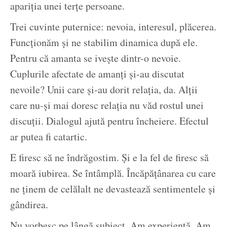
apariția unei terțe persoane.
Trei cuvinte puternice: nevoia, interesul, plăcerea.
Funcționăm și ne stabilim dinamica după ele.
Pentru că amanta se ivește dintr-o nevoie.
Cuplurile afectate de amanți și-au discutat
nevoile? Unii care și-au dorit relația, da. Alții
care nu-și mai doresc relația nu văd rostul unei
discuții. Dialogul ajută pentru încheiere. Efectul
ar putea fi catartic.
E firesc să ne îndrăgostim. Și e la fel de firesc să
moară iubirea. Se întâmplă. Încăpățânarea cu care
ne ținem de celălalt ne devastează sentimentele și
gândirea.
Nu vorbesc pe lângă subiect. Am experiență. Am