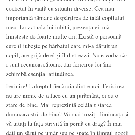
cochetat în viață cu situații diverse. Cea mai
importantă rămâne despărțirea de tatăl copilului
meu. Iar actuala lui iubită, prezența ei, mă
liniștește de foarte multe ori. Există o persoană
care îl iubește pe bărbatul care mi-a dăruit un
copil, are grijă de el și îl distrează. Nu e vorba că-
i sunt recunoascătoare, dar fericirea lor îmi
schimbă esențial atitudinea.
Fericire! E dreptul fiecăruia dintre noi. Fericirea
nu are nimic de-a face cu un jurământ, ci cu o
stare de bine. Mai reprezintă celălalt starea
dumneavostră de bine? Vă mai treziți dimineața și
vă uitați la fața strivită în pernă cu drag? Îi mai
dați un sărut pe umăr sau pe spate în timpul nopții