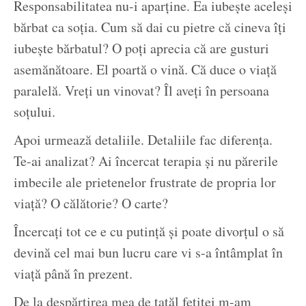
Responsabilitatea nu-i aparține. Ea iubește aceleși
bărbat ca soția. Cum să dai cu pietre că cineva îți
iubește bărbatul? O poți aprecia că are gusturi
asemănătoare. El poartă o vină. Că duce o viață
paralelă. Vreți un vinovat? Îl aveți în persoana
soțului.
Apoi urmează detaliile. Detaliile fac diferența.
Te-ai analizat? Ai încercat terapia și nu părerile
imbecile ale prietenelor frustrate de propria lor
viață? O călătorie? O carte?
Încercați tot ce e cu putință și poate divorțul o să
devină cel mai bun lucru care vi s-a întâmplat în
viață până în prezent.
De la despărțirea mea de tatăl fetiței m-am