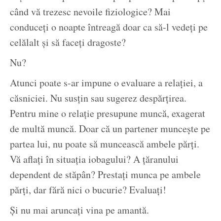
când vă trezesc nevoile fiziologice? Mai
conduceți o noapte întreagă doar ca să-l vedeți pe
celălalt și să faceți dragoste?
Nu?
Atunci poate s-ar impune o evaluare a relației, a
căsniciei. Nu susțin sau sugerez despărțirea.
Pentru mine o relație presupune muncă, exagerat
de multă muncă. Doar că un partener muncește pe
partea lui, nu poate să muncească ambele părți.
Vă aflați în situația iobagului? A țăranului
dependent de stăpân? Prestați munca pe ambele
părți, dar fără nici o bucurie? Evaluați!
Și nu mai aruncați vina pe amantă.