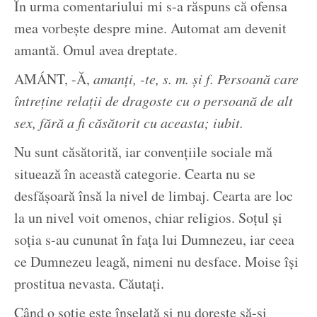
În urma comentariului mi s-a răspuns că ofensa
mea vorbește despre mine. Automat am devenit
amantă. Omul avea dreptate.
AMÁNT, -Ă,
amanți, -te, s. m. și f. Persoană care
întreține relații de dragoste cu o persoană de alt
sex, fără a fi căsătorit cu aceasta; iubit.
Nu sunt căsătorită, iar convențiile sociale mă
situează în această categorie. Cearta nu se
desfășoară însă la nivel de limbaj. Cearta are loc
la un nivel voit omenos, chiar religios. Soțul și
soția s-au cununat în fața lui Dumnezeu, iar ceea
ce Dumnezeu leagă, nimeni nu desface. Moise își
prostitua nevasta. Căutați.
Când o soție este înșelată și nu dorește să-și