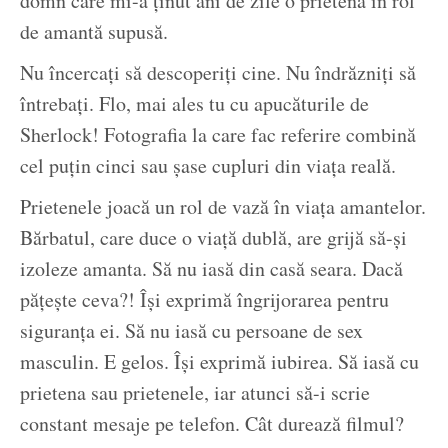
domn care mi-a ținut ani de zile o prietenă în rol
de amantă supusă.
Nu încercați să descoperiți cine. Nu îndrăzniți să
întrebați. Flo, mai ales tu cu apucăturile de
Sherlock! Fotografia la care fac referire combină
cel puțin cinci sau șase cupluri din viața reală.
Prietenele joacă un rol de vază în viața amantelor.
Bărbatul, care duce o viață dublă, are grijă să-și
izoleze amanta. Să nu iasă din casă seara. Dacă
pățește ceva?! Își exprimă îngrijorarea pentru
siguranța ei. Să nu iasă cu persoane de sex
masculin. E gelos. Își exprimă iubirea. Să iasă cu
prietena sau prietenele, iar atunci să-i scrie
constant mesaje pe telefon. Cât durează filmul?