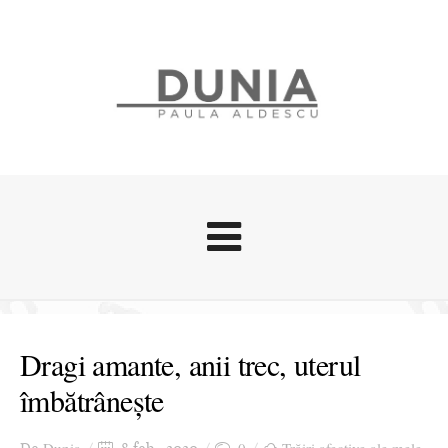
Evenimente
Stari afective
Dragi amante, anii trec, uterul
Zice Dunia
îmbătrânește
Călătorii
Cursuri povestite