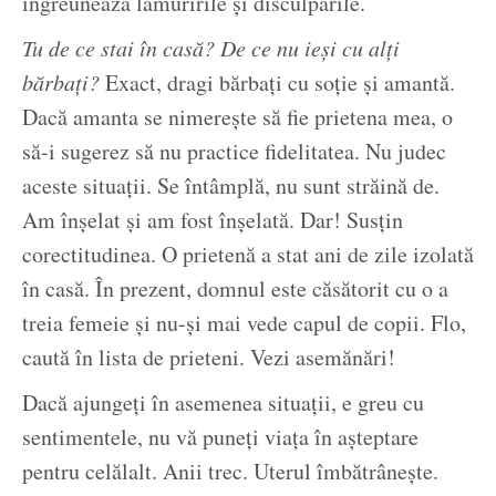
îngreunează lămuririle și disculpările.
Tu de ce stai în casă? De ce nu ieși cu alți
bărbați?
Exact, dragi bărbați cu soție și amantă.
Dacă amanta se nimerește să fie prietena mea, o
să-i sugerez să nu practice fidelitatea. Nu judec
aceste situații. Se întâmplă, nu sunt străină de.
Am înșelat și am fost înșelată. Dar! Susțin
corectitudinea. O prietenă a stat ani de zile izolată
în casă. În prezent, domnul este căsătorit cu o a
treia femeie și nu-și mai vede capul de copii. Flo,
caută în lista de prieteni. Vezi asemănări!
Dacă ajungeți în asemenea situații, e greu cu
sentimentele, nu vă puneți viața în așteptare
pentru celălalt. Anii trec. Uterul îmbătrânește.