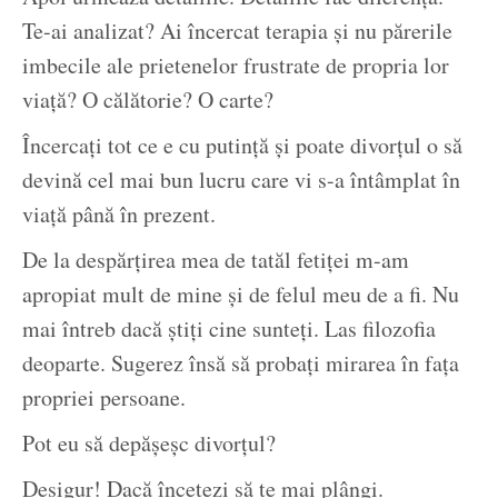
Te-ai analizat? Ai încercat terapia și nu părerile
imbecile ale prietenelor frustrate de propria lor
viață? O călătorie? O carte?
Încercați tot ce e cu putință și poate divorțul o să
devină cel mai bun lucru care vi s-a întâmplat în
viață până în prezent.
De la despărțirea mea de tatăl fetiței m-am
apropiat mult de mine și de felul meu de a fi. Nu
mai întreb dacă știți cine sunteți. Las filozofia
deoparte. Sugerez însă să probați mirarea în fața
propriei persoane.
Pot eu să depășeșc divorțul?
Desigur! Dacă încetezi să te mai plângi.