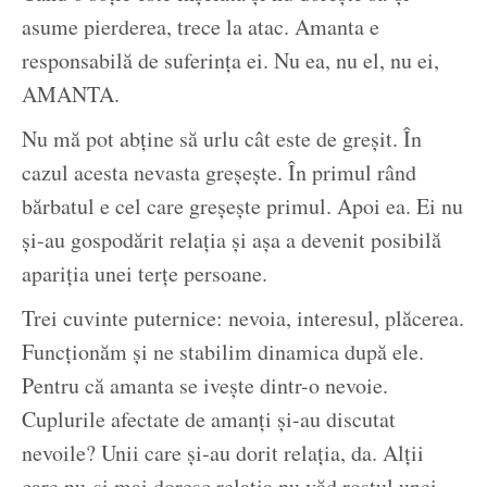
asume pierderea, trece la atac. Amanta e
responsabilă de suferința ei. Nu ea, nu el, nu ei,
AMANTA.
Nu mă pot abține să urlu cât este de greșit. În
cazul acesta nevasta greșește. În primul rând
bărbatul e cel care greșește primul. Apoi ea. Ei nu
și-au gospodărit relația și așa a devenit posibilă
apariția unei terțe persoane.
Trei cuvinte puternice: nevoia, interesul, plăcerea.
Funcționăm și ne stabilim dinamica după ele.
Pentru că amanta se ivește dintr-o nevoie.
Cuplurile afectate de amanți și-au discutat
nevoile? Unii care și-au dorit relația, da. Alții
care nu-și mai doresc relația nu văd rostul unei