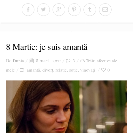
8 Martie: je suis amantă
Dunia
3
Trăiri afective ale
De
8 mart., 2017
mele
amantă
divorț
relație
soție
vinovați
0
,
,
,
,