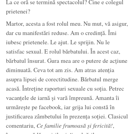
La ce oră se termină spectacolul? Cine e colegul
prietenei?
Martor, acesta a fost rolul meu. Nu mut, vă asigur,
dar cu manifestări reduse. Am o credință. Îmi
iubesc prietenele. Le ajut. Le sprijin. Nu le
satisfac sexual. E rolul bărbatului. În acest caz,
bărbatul însurat. Gura mea are o putere de acțiune
diminuată. Ceva tot am zis. Am atras atenția
asupra lipsei de corectitudine. Bărbatul merge
acasă. Întreține raporturi sexuale cu soția. Petrec
vacanțele de iarnă și vară împreună. Amanta îi
urmărește pe facebook, iar grija lui constă în
justificarea zâmbetului în prezența soției. Clasicul
comentariu,
Ce familie frumoasă și fericită!
,