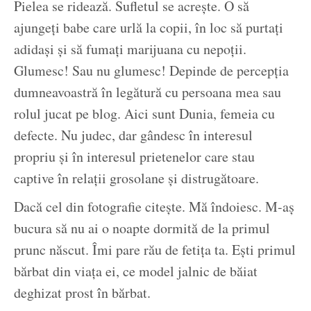
Pielea se ridează. Sufletul se acrește. O să
ajungeți babe care urlă la copii, în loc să purtați
adidași și să fumați marijuana cu nepoții.
Glumesc! Sau nu glumesc! Depinde de percepția
dumneavoastră în legătură cu persoana mea sau
rolul jucat pe blog. Aici sunt Dunia, femeia cu
defecte. Nu judec, dar gândesc în interesul
propriu și în interesul prietenelor care stau
captive în relații grosolane și distrugătoare.
Dacă cel din fotografie citește. Mă îndoiesc. M-aș
bucura să nu ai o noapte dormită de la primul
prunc născut. Îmi pare rău de fetița ta. Ești primul
bărbat din viața ei, ce model jalnic de băiat
deghizat prost în bărbat.