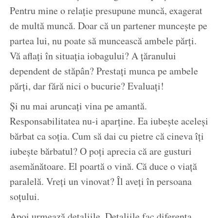
Pentru mine o relație presupune muncă, exagerat
de multă muncă. Doar că un partener muncește pe
partea lui, nu poate să muncească ambele părți.
Vă aflați în situația iobagului? A țăranului
dependent de stăpân? Prestați munca pe ambele
părți, dar fără nici o bucurie? Evaluați!
Și nu mai aruncați vina pe amantă.
Responsabilitatea nu-i aparține. Ea iubește aceleși
bărbat ca soția. Cum să dai cu pietre că cineva îți
iubește bărbatul? O poți aprecia că are gusturi
asemănătoare. El poartă o vină. Că duce o viață
paralelă. Vreți un vinovat? Îl aveți în persoana
soțului.
Apoi urmează detaliile. Detaliile fac diferența.