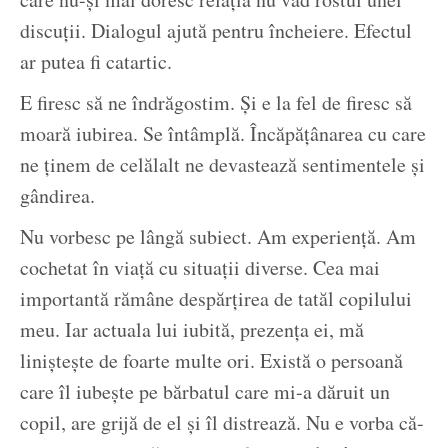
discuții. Dialogul ajută pentru încheiere. Efectul
ar putea fi catartic.
E firesc să ne îndrăgostim. Și e la fel de firesc să
moară iubirea. Se întâmplă. Încăpățânarea cu care
ne ținem de celălalt ne devastează sentimentele și
gândirea.
Nu vorbesc pe lângă subiect. Am experiență. Am
cochetat în viață cu situații diverse. Cea mai
importantă rămâne despărțirea de tatăl copilului
meu. Iar actuala lui iubită, prezența ei, mă
liniștește de foarte multe ori. Există o persoană
care îl iubește pe bărbatul care mi-a dăruit un
copil, are grijă de el și îl distrează. Nu e vorba că-