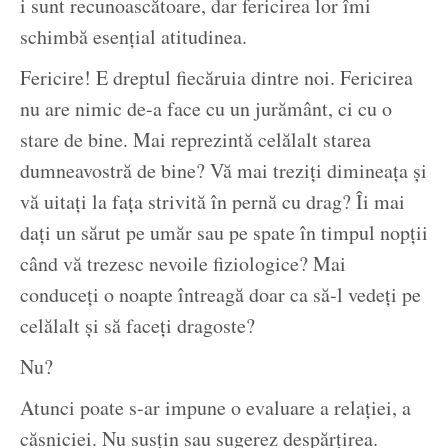
i sunt recunoascătoare, dar fericirea lor îmi
schimbă esențial atitudinea.
Fericire! E dreptul fiecăruia dintre noi. Fericirea
nu are nimic de-a face cu un jurământ, ci cu o
stare de bine. Mai reprezintă celălalt starea
dumneavostră de bine? Vă mai treziți dimineața și
vă uitați la fața strivită în pernă cu drag? Îi mai
dați un sărut pe umăr sau pe spate în timpul nopții
când vă trezesc nevoile fiziologice? Mai
conduceți o noapte întreagă doar ca să-l vedeți pe
celălalt și să faceți dragoste?
Nu?
Atunci poate s-ar impune o evaluare a relației, a
căsniciei. Nu susțin sau sugerez despărțirea.