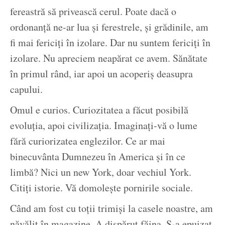
fereastră să privească cerul. Poate dacă o
ordonanță ne-ar lua și ferestrele, și grădinile, am
fi mai fericiți în izolare. Dar nu suntem fericiți în
izolare. Nu apreciem neapărat ce avem. Sănătate
în primul rând, iar apoi un acoperiș deasupra
capului.
Omul e curios. Curiozitatea a făcut posibilă
evoluția, apoi civilizația. Imaginați-vă o lume
fără curiorizatea englezilor. Ce ar mai
binecuvânta Dumnezeu în America și în ce
limbă? Nici un new York, doar vechiul York.
Citiți istorie. Vă domolește pornirile sociale.
Când am fost cu toții trimiși la casele noastre, am
năvălit în magazine. A dispărut făina. S-a epuizat