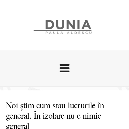
Evenimente
Stari afective
Noi știm cum stau lucrurile în
Zice Dunia
general. În izolare nu e nimic
Călătorii
general
Cursuri povestite