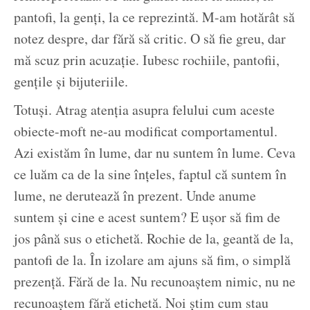
pantofi, la genți, la ce reprezintă. M-am hotărât să
notez despre, dar fără să critic. O să fie greu, dar
mă scuz prin acuzație. Iubesc rochiile, pantofii,
gențile și bijuteriile.
Totuși. Atrag atenția asupra felului cum aceste
obiecte-moft ne-au modificat comportamentul.
Azi existăm în lume, dar nu suntem în lume. Ceva
ce luăm ca de la sine înțeles, faptul că suntem în
lume, ne derutează în prezent. Unde anume
suntem și cine e acest suntem? E ușor să fim de
jos până sus o etichetă. Rochie de la, geantă de la,
pantofi de la. În izolare am ajuns să fim, o simplă
prezență. Fără de la. Nu recunoaștem nimic, nu ne
recunoaștem fără etichetă. Noi știm cum stau