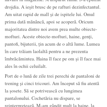
drojdia. A ieșit brusc de pe rafturi dezinfectantul.
Am uitat rapid de mall și de ispitele lui. Omul
prima dată mănâncă, apoi se acoperă. Oricum
majoritatea dintre noi avem prea multe obiecte-
mofturi. Aceste obiecte-mofturi, haine, genți,
pantofi, bijuterii, țin acum de o altă lume. Lumea
în care trăiam laolaltă pentru a ne prezenta
îmbrăcămintea. Haina îl face pe om și îl face mai
ales în ochii celuilalt.
Port de o lună de zile trei perechi de pantaloni de
trening și cinci tricouri. Am început să fiu atentă
la șosete. Să se potrivească cu lungimea
pantalonului. Cochetăria nu dispare, se
reinterpretează. M-am gândit mult la haine, la