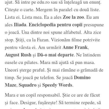
ajut. Să intre pe edu.ro sau să înțeleagă un enunț.
Citește o carte. Mergem în paralel cu două liste.
Zoe la zoo
Lista ei. Lista mea. Ea a ales
. Eu am
Iliada
Enciclopedia pentru copii
ales
.
presupune
o joacă. Una dintre noi spune alfabetul. Alta zice
stop. Știți, ca la Fazan. Vizionăm filme potrivite
Anne Frank
pentru vârsta ei. Am urmărit
,
August Rush
Dă-o mai departe
și
. Ne întindem
oasele cu pilates. Mara mă ajută să pun masa.
Uneori șterge praful. Și mai rămâne o grămadă de
Domino
timp. Se joacă pe telefon. Se joacă
Maze
Squadro
Speedy Words
,
și
.
Mara e un copil responsabil. Știe ce are de făcut
și face. Desigur, fușărește! Să termine repede, să