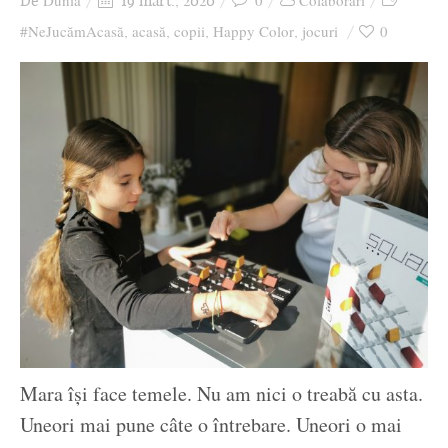
Dunia
0
Colaborari
De
19 mart., 2020
Ziua culorii
#NeJucămAcasă
acasă
copii
Happy Color
jocuri
0
,
,
,
,
Mara își face temele. Nu am nici o treabă cu asta.
Uneori mai pune câte o întrebare. Uneori o mai