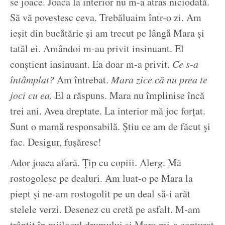
se joace. Joaca la interior nu m-a atras niciodată.
Să vă povestesc ceva. Trebăluaim într-o zi. Am
ieșit din bucătărie și am trecut pe lângă Mara și
tatăl ei. Amândoi m-au privit insinuant. El
conștient insinuant. Ea doar m-a privit.
Ce s-a
întâmplat?
Am întrebat.
Mara zice că nu prea te
joci cu ea.
El a răspuns. Mara nu împlinise încă
trei ani. Avea dreptate. La interior mă joc forțat.
Sunt o mamă responsabilă. Știu ce am de făcut și
fac. Desigur, fușăresc!
Ador joaca afară. Țip cu copiii. Alerg. Mă
rostogolesc pe dealuri. Am luat-o pe Mara la
piept și ne-am rostogolit pe un deal să-i arăt
stelele verzi. Desenez cu cretă pe asfalt. M-am
trântit în mijlocul drumului și Mara mi-a conturat