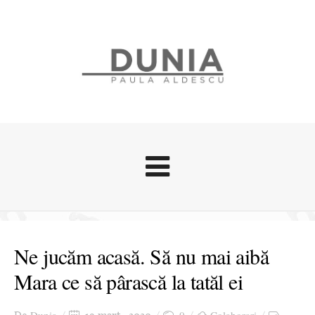
Evenimente
Stari afective
Ne jucăm acasă. Să nu mai aibă
Zice Dunia
Mara ce să pârască la tatăl ei
Călătorii
Cursuri povestite