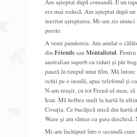
Am așteptat după comandă. E un tapet
era mai redusă. Am așteptat după un 
meritat așteptarea. Mi-am zis atunci p
perete.
A venit pandemia. Am anulat o călăto
Friends
Mentalistul
din
sau
. Pentr
australian superb cu riduri și păr bog
pauză în timpul unui film. Mă întorc c
ochii pe o insulă, apuc telefonul și c
N-am reușit, cu tot Freud-ul meu, să 
Iran. Mă holbez mult la hartă în ult
Croația. Ce bucățică mică din hartă
Waze și am rămas cu gura deschisă. 
Mi-am închipuit într-o secundă cum f