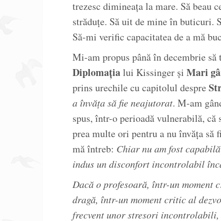
trezesc dimineața la mare. Să beau ce
străduțe. Să uit de mine în buticuri.
Să-mi verific capacitatea de a mă bu
Mi-am propus până în decembrie să t
Diplomația
Mari gân
lui Kissinger și
Str
prins urechile cu capitolul despre
a învăța să fie neajutorat
. M-am gândi
spus, într-o perioadă vulnerabilă, că
prea multe ori pentru a nu învăța să 
mă întreb:
Chiar nu am fost capabilă 
indus un disconfort incontrolabil în
Dacă o profesoară, într-un moment cr
dragă, într-un moment critic al dezv
frecvent unor stresori incontrolabili,