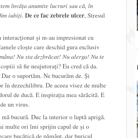
utem învăța anumite lucruri sau că, în
De ce fac zebrele ulcer
im iubiți.
, Stresul
m interacționat și m-au impresionat cu
 Mamele cloște care deschid gura exclusiv
mâna! Nu sta dezbrăcat! Nu alerga! Nu te
opiii să fie neajutorați? Eu cred că da.
 Dar o suportăm. Ne bucurăm de. Și
r în dezechilibru. De aceea visez de multe
 dorul de ducă. E inspirația mea sărăcită. E
de un virus.
 mă bucură. Duc la interior o luptă aprigă.
 multe ori îmi sprijin capul de și o
ecare bucățică de pământ, dar buricul