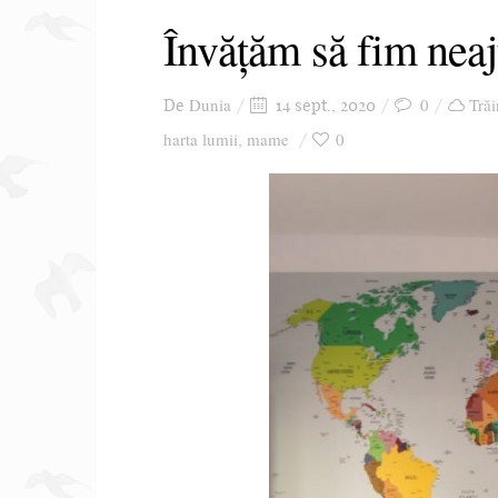
Învățăm să fim neaj
Dunia
0
Trăi
De
14 sept., 2020
harta lumii
mame
0
,