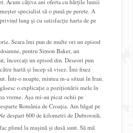
. Acum câțiva ani oferta cu hărțile lumii
meșter specialist să o pună pe perete. A
rivind lung și cu satisfacție harta de pe
rie. Seara îmi pun de multe ori un episod
u doamne, pentru Simon Baker, un
at, încercați un episod din. Deseori pun
ătre hartă și încep să visez. Îmi fixez
aut. Într-o noapte, mintea m-a situat în Iran.
găsesc o explicație a poziționării mele în
ima vreme. Așa mi-au picat ochii pe
 desparte România de Croația. Am băgat pe
Ne despart 600 de kilometri de Dubrovnik.
ac plinul la mașină și dusă sunt. Să mă