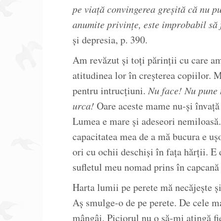
pe viață convingerea greșită că nu p
anumite privințe, este improbabil să f
și depresia, p. 390.
Am revăzut și toți părinții cu care a
atitudinea lor în creșterea copiilor.
pentru intrucțiuni.
Nu face! Nu pune 
urca!
Oare aceste mame nu-și învață c
Lumea e mare și adeseori nemiloasă.
capacitatea mea de a mă bucura e ușo
ori cu ochii deschiși în fața hărții. E
sufletul meu nomad prins în capcană 
Harta lumii pe perete mă necăjește și
Aș smulge-o de pe perete. De cele mai
mângâi. Piciorul nu o să-mi atingă fi