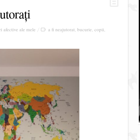
utorați
ri afective ale mele
a fi neajutorat
bucurie
copii
,
,
,