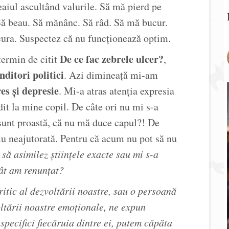
aiul ascultând valurile. Să mă pierd pe
 Să beau. Să mănânc. Să râd. Să mă bucur.
cura. Suspectez că nu funcționează optim.
De ce fac zebrele ulcer?
ermin de citit
,
ditori politici
. Azi dimineață mi-am
es și depresie
. Mi-a atras atenția expresia
t la mine copil. De câte ori nu mi s-a
 sunt proastă, că nu mă duce capul?! De
fiu neajutorată. Pentru că acum nu pot să nu
să asimilez științele exacte sau mi s-a
cât am renunțat?
itic al dezvoltării noastre, sau o persoană
oltării noastre emoționale, ne expun
 specifici fiecăruia dintre ei, putem căpăta