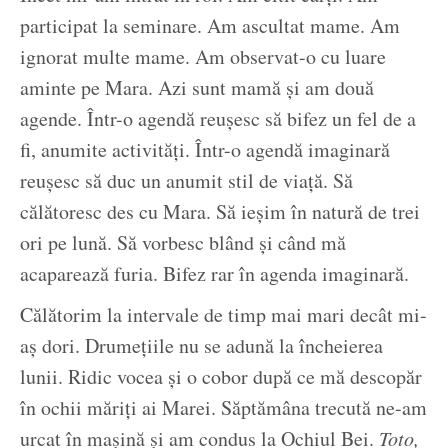
participat la seminare. Am ascultat mame. Am
ignorat multe mame. Am observat-o cu luare
aminte pe Mara. Azi sunt mamă și am două
agende. Într-o agendă reușesc să bifez un fel de a
fi, anumite activități. Într-o agendă imaginară
reușesc să duc un anumit stil de viață. Să
călătoresc des cu Mara. Să ieșim în natură de trei
ori pe lună. Să vorbesc blând și când mă
acaparează furia. Bifez rar în agenda imaginară.
Călătorim la intervale de timp mai mari decât mi-
aș dori. Drumețiile nu se adună la încheierea
lunii. Ridic vocea și o cobor după ce mă descopăr
în ochii măriți ai Marei. Săptămâna trecută ne-am
urcat în mașină și am condus la Ochiul Bei.
Toto,