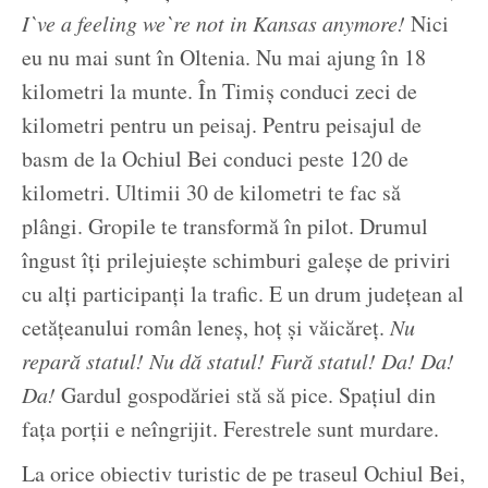
I`ve a feeling we`re not in Kansas anymore!
Nici
eu nu mai sunt în Oltenia. Nu mai ajung în 18
kilometri la munte. În Timiș conduci zeci de
kilometri pentru un peisaj. Pentru peisajul de
basm de la Ochiul Bei conduci peste 120 de
kilometri. Ultimii 30 de kilometri te fac să
plângi. Gropile te transformă în pilot. Drumul
îngust îți prilejuiește schimburi galeșe de priviri
cu alți participanți la trafic. E un drum județean al
cetățeanului român leneș, hoț și văicăreț.
Nu
repară statul! Nu dă statul! Fură statul! Da! Da!
Da!
Gardul gospodăriei stă să pice. Spațiul din
fața porții e neîngrijit. Ferestrele sunt murdare.
La orice obiectiv turistic de pe traseul Ochiul Bei,