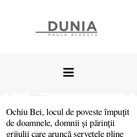
Evenimente
Stari afective
Ochiu Bei, locul de poveste împuțit
Zice Dunia
de doamnele, domnii și părinții
Călătorii
grijulii care aruncă șervețele pline
Cursuri povestite