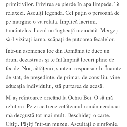
primitivilor. Privirea se pierde în apa limpede. Te
relaxezi. Asculți legenda. Cel puțin o persoană de
pe margine o va relata. Implică lacrimi,
bineînțeles. Lacul nu îngheață niciodată. Mergeți
să-l vizitați iarna, scăpați de putoarea fecalelor.
Într-un asemenea loc din România te duce un
drum dezastruos și te întâmpină locuri pline de
fecale. Noi, cătățenii, suntem responsabili. Înainte
de stat, de președinte, de primar, de consiliu, vine
educația individului, stă purtarea de acasă.
M-aș reîntoarce oricând la Ochiu Bei. O să mă
reîntorc. Pe zi ce trece cetățeanul român needucat
mă dezgustă tot mai mult. Deschideți o carte.
Citiți. Pășiți într-un muzeu. Ascultați o simfonie.