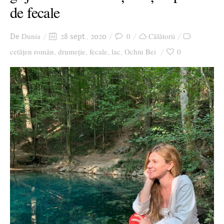
de fecale
Ziua culorii
Dunia
0
Călătorii
De
28 sept., 2020
cetățen român
drumeție
fecale
lac
Ochiu Bei
0
,
,
,
,