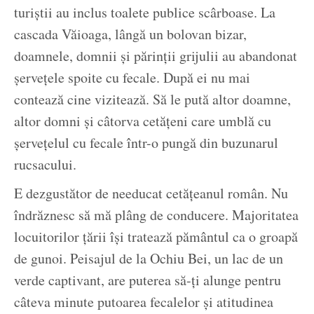
turiștii au inclus toalete publice scârboase. La
cascada Văioaga, lângă un bolovan bizar,
doamnele, domnii și părinții grijulii au abandonat
șervețele spoite cu fecale. După ei nu mai
contează cine vizitează. Să le pută altor doamne,
altor domni și câtorva cetățeni care umblă cu
șervețelul cu fecale într-o pungă din buzunarul
rucsacului.
E dezgustător de needucat cetățeanul român. Nu
îndrăznesc să mă plâng de conducere. Majoritatea
locuitorilor țării își tratează pământul ca o groapă
de gunoi. Peisajul de la Ochiu Bei, un lac de un
verde captivant, are puterea să-ți alunge pentru
câteva minute putoarea fecalelor și atitudinea