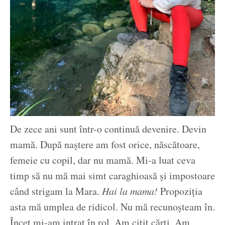
De zece ani sunt într-o continuă devenire. Devin
mamă. După naștere am fost orice, născătoare,
femeie cu copil, dar nu mamă. Mi-a luat ceva
timp să nu mă mai simt caraghioasă și impostoare
când strigam la Mara.
Hai la mama!
Propoziția
asta mă umplea de ridicol. Nu mă recunoșteam în.
Încet mi-am intrat în rol. Am citit cărți. Am