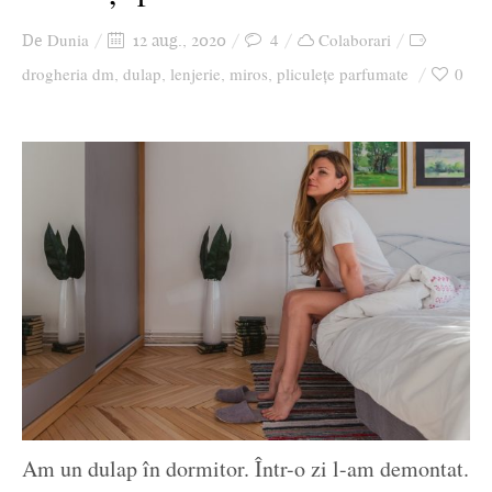
Ziua culorii
Dunia
4
Colaborari
De
12 aug., 2020
drogheria dm
dulap
lenjerie
miros
pliculețe parfumate
0
,
,
,
,
Am un dulap în dormitor. Într-o zi l-am demontat.