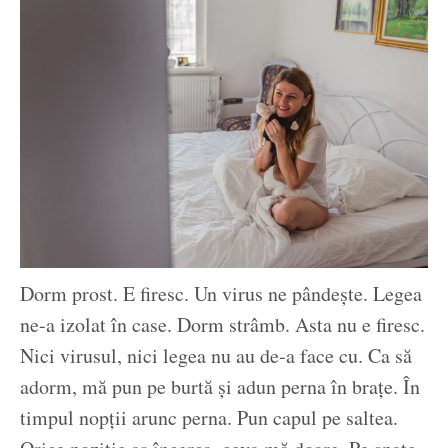
Dorm prost. E firesc. Un virus ne pândește. Legea
ne-a izolat în case. Dorm strâmb. Asta nu e firesc.
Nici virusul, nici legea nu au de-a face cu. Ca să
adorm, mă pun pe burtă și adun perna în brațe. În
timpul nopții arunc perna. Pun capul pe saltea.