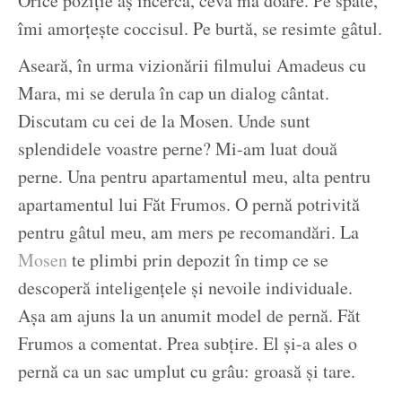
Orice poziție aș încerca, ceva mă doare. Pe spate,
îmi amorțește coccisul. Pe burtă, se resimte gâtul.
Aseară, în urma vizionării filmului Amadeus cu
Mara, mi se derula în cap un dialog cântat.
Discutam cu cei de la Mosen. Unde sunt
splendidele voastre perne? Mi-am luat două
perne. Una pentru apartamentul meu, alta pentru
apartamentul lui Făt Frumos. O pernă potrivită
pentru gâtul meu, am mers pe recomandări. La
Mosen
te plimbi prin depozit în timp ce se
descoperă inteligențele și nevoile individuale.
Așa am ajuns la un anumit model de pernă. Făt
Frumos a comentat. Prea subțire. El și-a ales o
pernă ca un sac umplut cu grâu: groasă și tare.