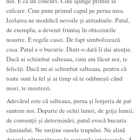
noi. E ca un concurs. Cine ajunge primul la
culcare. Cine pune primul capul pe perna mea.
Izolarea ne modifică nevoile și atitudinile. Patul,
de exemplu, a devenit fruntaș în obiceiurile
noastre. E regele casei. De fapt simbolizează
casa. Patul e o bucurie. Dintr-o dată îi dai atenție.
Dacă ai schimbat salteaua, cum am făcut noi, te
feliciți. Dacă nu ai schimbat salteaua, pentru că
toate sunt la fel și ai timp să te odihnești când
mori, te mustrezi.
Adevărul este că salteaua, perna și lenjeria de pat
suntem noi. Departe de ochii lumii, de grija lumii,
de convenții și determinări, patul evocă bucuria
căminului. Ne susține oasele trupului. Ne alină
durerile pătrunzătoare în regiunile intercostale. A