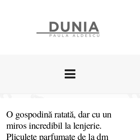
Evenimente
Stari afective
O gospodină ratată, dar cu un
Zice Dunia
miros incredibil la lenjerie.
Călătorii
Pliculețe parfumate de la dm
Cursuri povestite