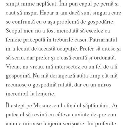
simțit nimic neplăcut. Îmi pun capul pe pernă și
caut să inspir. Habar n-am dacă sunt singura care
se confruntă cu o așa problemă de gospodărie.
Scopul meu nu a fost niciodată să excelez ca
femeie pricepută în treburile casei. Patriarhatul
m-a lecuit de această ocupație. Prefer să citesc și
să scriu, dar prefer și o casă curată și ordonată.
Vreau, nu vreau, mă intersectez cu un fel de a fi
gospodină. Nu mă deranjează atâta timp cât mă
recunosc o gospodină ratată, dar cu un miros
incredibil la lenjerie.
Îl aștept pe Mosorescu la finalul săptămânii. Ar
putea el să revină cu câteva cuvinte despre cum
anume miroase lenjeria verișoarei lui preferate.