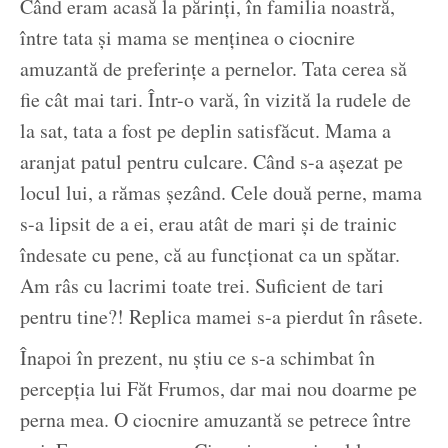
Când eram acasă la părinți, în familia noastră,
între tata și mama se menținea o ciocnire
amuzantă de preferințe a pernelor. Tata cerea să
fie cât mai tari. Într-o vară, în vizită la rudele de
la sat, tata a fost pe deplin satisfăcut. Mama a
aranjat patul pentru culcare. Când s-a așezat pe
locul lui, a rămas șezând. Cele două perne, mama
s-a lipsit de a ei, erau atât de mari și de trainic
îndesate cu pene, că au funcționat ca un spătar.
Am râs cu lacrimi toate trei. Suficient de tari
pentru tine?! Replica mamei s-a pierdut în râsete.
Înapoi în prezent, nu știu ce s-a schimbat în
percepția lui Făt Frumos, dar mai nou doarme pe
perna mea. O ciocnire amuzantă se petrece între