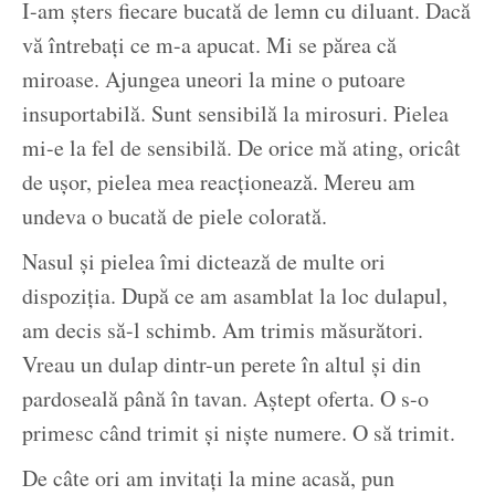
I-am șters fiecare bucată de lemn cu diluant. Dacă
vă întrebați ce m-a apucat. Mi se părea că
miroase. Ajungea uneori la mine o putoare
insuportabilă. Sunt sensibilă la mirosuri. Pielea
mi-e la fel de sensibilă. De orice mă ating, oricât
de ușor, pielea mea reacționează. Mereu am
undeva o bucată de piele colorată.
Nasul și pielea îmi dictează de multe ori
dispoziția. După ce am asamblat la loc dulapul,
am decis să-l schimb. Am trimis măsurători.
Vreau un dulap dintr-un perete în altul și din
pardoseală până în tavan. Aștept oferta. O s-o
primesc când trimit și niște numere. O să trimit.
De câte ori am invitați la mine acasă, pun