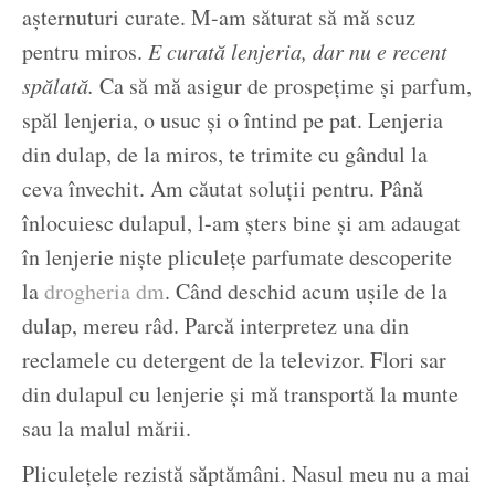
așternuturi curate. M-am săturat să mă scuz
pentru miros.
E curată lenjeria, dar nu e recent
spălată.
Ca să mă asigur de prospețime și parfum,
spăl lenjeria, o usuc și o întind pe pat. Lenjeria
din dulap, de la miros, te trimite cu gândul la
ceva învechit. Am căutat soluții pentru. Până
înlocuiesc dulapul, l-am șters bine și am adaugat
în lenjerie niște pliculețe parfumate descoperite
la
drogheria dm
. Când deschid acum ușile de la
dulap, mereu râd. Parcă interpretez una din
reclamele cu detergent de la televizor. Flori sar
din dulapul cu lenjerie și mă transportă la munte
sau la malul mării.
Pliculețele rezistă săptămâni. Nasul meu nu a mai