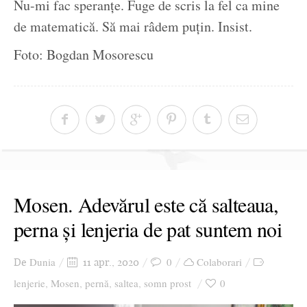
Nu-mi fac speranțe. Fuge de scris la fel ca mine
de matematică. Să mai râdem puțin. Insist.
Foto: Bogdan Mosorescu
Mosen. Adevărul este că salteaua,
perna și lenjeria de pat suntem noi
Dunia
0
Colaborari
De
11 apr., 2020
lenjerie
Mosen
pernă
saltea
somn prost
0
,
,
,
,