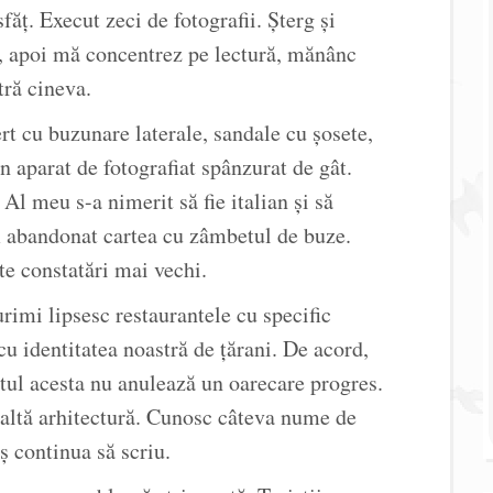
ăț. Execut zeci de fotografii. Șterg și
z, apoi mă concentrez pe lectură, mănânc
tră cineva.
rt cu buzunare laterale, sandale cu șosete,
n aparat de fotografiat spânzurat de gât.
 Al meu s-a nimerit să fie italian și să
 abandonat cartea cu zâmbetul de buze.
te constatări mai vechi.
rimi lipsesc restaurantele cu specific
cu identitatea noastră de țărani. De acord,
ptul acesta nu anulează un oarecare progres.
l altă arhitectură. Cunosc câteva nume de
ș continua să scriu.