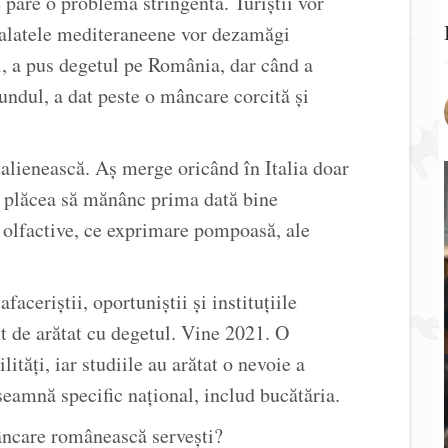
 pare o problemă stringentă. Turiștii vor
, salatele mediteraneene vor dezamăgi
l, a pus degetul pe România, dar când a
fundul, a dat peste o mâncare corcită și
lienească. Aș merge oricând în Italia doar
 plăcea să mănânc prima dată bine
 olfactive, ce exprimare pompoasă, ale
aceriștii, oportuniștii și instituțiile
nt de arătat cu degetul. Vine 2021. O
lități, iar studiile au arătat o nevoie a
nseamnă specific național, includ bucătăria.
âncare românească servești?