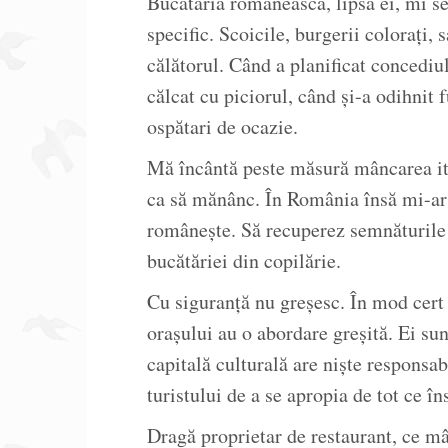
Bucătăria românească, lipsa ei, mi se
specific. Scoicile, burgerii colorați
călătorul. Când a planificat concediu
călcat cu piciorul, când și-a odihnit 
ospătari de ocazie.
Mă încântă peste măsură mâncarea ita
ca să mănânc. În România însă mi-ar
românește. Să recuperez semnăturile
bucătăriei din copilărie.
Cu siguranță nu greșesc. În mod cert af
orașului au o abordare greșită. Ei su
capitală culturală are niște responsabi
turistului de a se apropia de tot ce î
Dragă proprietar de restaurant, ce m