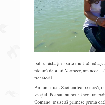
pub-ul ăsta țin foarte mult să mă așe
pictură de-a lui Vermeer, am acces să
trecătorii.
Am un ritual. Scot cartea pe masă, o 
spațiul. Pot sau nu pot să scot un ca
Comand, insist să primesc prima dată