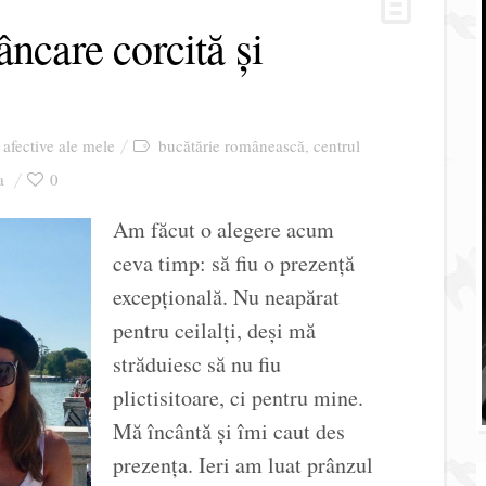
âncare corcită și
i afective ale mele
bucătărie românească
centrul
,
a
0
Am făcut o alegere acum
ceva timp: să fiu o prezență
excepțională. Nu neapărat
pentru ceilalți, deși mă
străduiesc să nu fiu
plictisitoare, ci pentru mine.
Mă încântă și îmi caut des
prezența. Ieri am luat prânzul