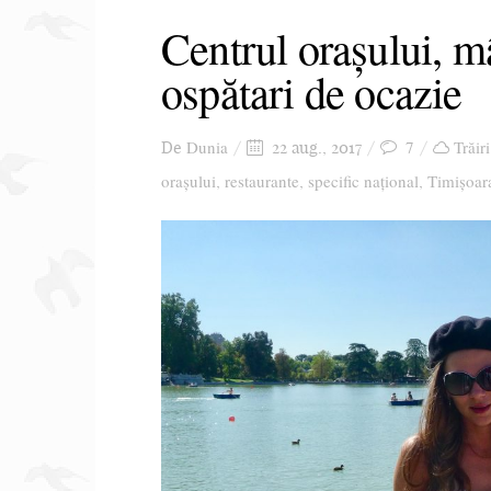
Centrul orașului, m
ospătari de ocazie
Dunia
7
Trăir
De
22 aug., 2017
orașului
restaurante
specific național
Timișoar
,
,
,