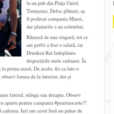
la un pub din Piața Unirii
Timișoara. Deloc plănuit, aș
fi preferat compania Marei,
dar planurile s-au schimbat.
Rămasă de una singură, tot ce
am poftit a fost o salată, iar
Drunken Rat îndeplinea
dispozițiile mele culinare. În
z la prima masă. De acolo, fix ca într-o
 observ lumea de la interior, dar și
așez lateral, stânga sau dreapta. Observ
dru aparte pentru campania #poartaocarte?!
 cafeaua. Ieri am cerut însă un pahar de