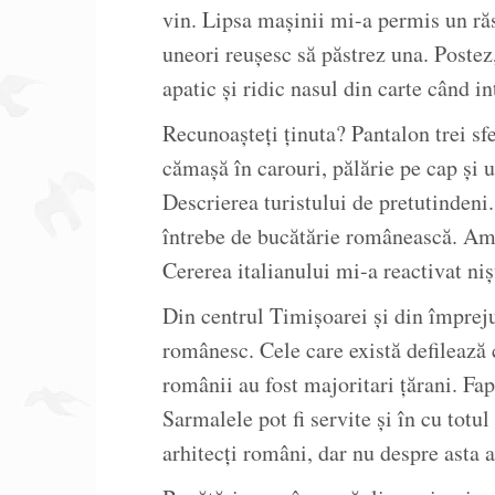
vin. Lipsa mașinii mi-a permis un răsf
uneori reușesc să păstrez una. Poste
apatic și ridic nasul din carte când in
Recunoașteți ținuta? Pantalon trei sfe
cămașă în carouri, pălărie pe cap și u
Descrierea turistului de pretutindeni.
întrebe de bucătărie românească. Am
Cererea italianului mi-a reactivat niș
Din centrul Timișoarei și din împreju
românesc. Cele care există defilează 
românii au fost majoritari țărani. Fa
Sarmalele pot fi servite și în cu totu
arhitecți români, dar nu despre asta a