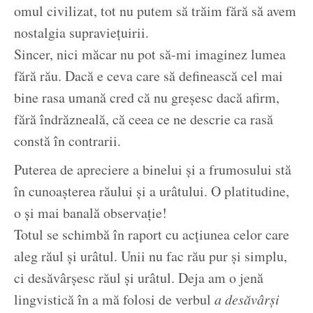
omul civilizat, tot nu putem să trăim fără să avem
nostalgia supraviețuirii.
Sincer, nici măcar nu pot să-mi imaginez lumea
fără rău. Dacă e ceva care să definească cel mai
bine rasa umană cred că nu greșesc dacă afirm,
fără îndrăzneală, că ceea ce ne descrie ca rasă
constă în contrarii.
Puterea de apreciere a binelui și a frumosului stă
în cunoașterea răului și a urâtului. O platitudine,
o și mai banală observație!
Totul se schimbă în raport cu acțiunea celor care
aleg răul și urâtul. Unii nu fac rău pur și simplu,
ci desăvârșesc răul și urâtul. Deja am o jenă
lingvistică în a mă folosi de verbul
a desăvârși