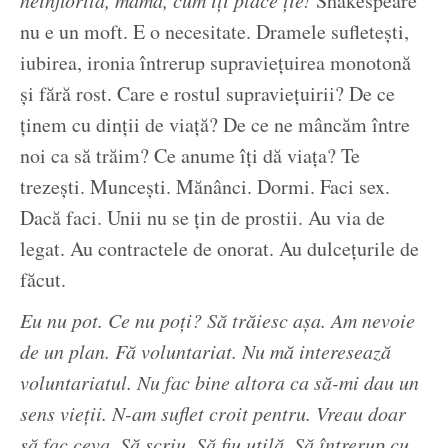
Shakespeare
nu e un moft. E o necesitate. Dramele sufletești,
iubirea, ironia întrerup supraviețuirea monotonă
și fără rost. Care e rostul supraviețuirii? De ce
ținem cu dinții de viață? De ce ne mâncăm între
noi ca să trăim? Ce anume îți dă viața? Te
trezești. Muncești. Mănânci. Dormi. Faci sex.
Dacă faci. Unii nu se țin de prostii. Au via de
legat. Au contractele de onorat. Au dulcețurile de
făcut.
Eu nu pot. Ce nu poți? Să trăiesc așa. Am nevoie
de un plan. Fă voluntariat. Nu mă interesează
voluntariatul. Nu fac bine altora ca să-mi dau un
sens vieții. N-am suflet croit pentru. Vreau doar
să fac ceva. Să scriu. Să fiu utilă. Să întrerup cu