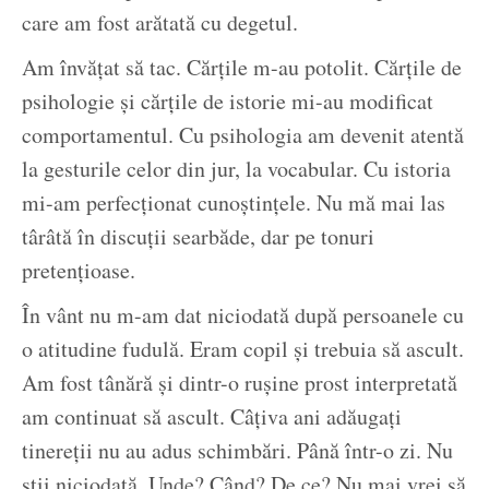
care am fost arătată cu degetul.
Am învățat să tac. Cărțile m-au potolit. Cărțile de
psihologie și cărțile de istorie mi-au modificat
comportamentul. Cu psihologia am devenit atentă
la gesturile celor din jur, la vocabular. Cu istoria
mi-am perfecționat cunoștințele. Nu mă mai las
târâtă în discuții searbăde, dar pe tonuri
pretențioase.
În vânt nu m-am dat niciodată după persoanele cu
o atitudine fudulă. Eram copil și trebuia să ascult.
Am fost tânără și dintr-o rușine prost interpretată
am continuat să ascult. Câțiva ani adăugați
tinereții nu au adus schimbări. Până într-o zi. Nu
știi niciodată. Unde? Când? De ce? Nu mai vrei să