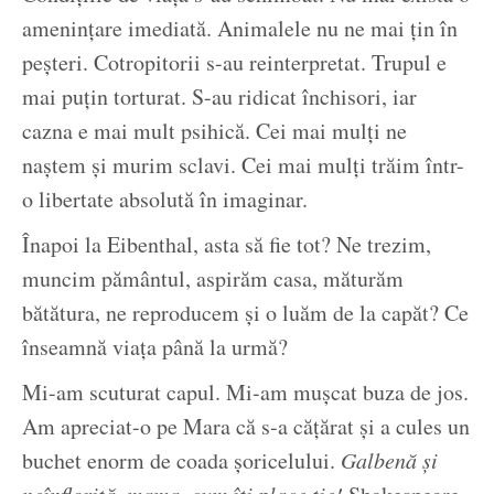
amenințare imediată. Animalele nu ne mai țin în
peșteri. Cotropitorii s-au reinterpretat. Trupul e
mai puțin torturat. S-au ridicat închisori, iar
cazna e mai mult psihică. Cei mai mulți ne
naștem și murim sclavi. Cei mai mulți trăim într-
o libertate absolută în imaginar.
Înapoi la Eibenthal, asta să fie tot? Ne trezim,
muncim pământul, aspirăm casa, măturăm
bătătura, ne reproducem și o luăm de la capăt? Ce
înseamnă viața până la urmă?
Mi-am scuturat capul. Mi-am mușcat buza de jos.
Am apreciat-o pe Mara că s-a cățărat și a cules un
buchet enorm de coada șoricelului.
Galbenă și
neînflorită, mama, cum îți place ție!