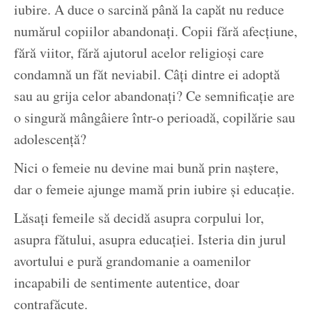
iubire. A duce o sarcină până la capăt nu reduce
numărul copiilor abandonați. Copii fără afecțiune,
fără viitor, fără ajutorul acelor religioși care
condamnă un făt neviabil. Câți dintre ei adoptă
sau au grija celor abandonați? Ce semnificație are
o singură mângâiere într-o perioadă, copilărie sau
adolescență?
Nici o femeie nu devine mai bună prin naștere,
dar o femeie ajunge mamă prin iubire și educație.
Lăsați femeile să decidă asupra corpului lor,
asupra fătului, asupra educației. Isteria din jurul
avortului e pură grandomanie a oamenilor
incapabili de sentimente autentice, doar
contrafăcute.