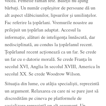
vocea. Femeile rămân fete. Băieții nu ajung
bărbați. Un număr copleșitor de persoane dă un
alt aspect slăbiciunilor, lipsurilor și umilințelor.
Fac referire la țopârlani. Vremurile noastre au
prilejuit un țopârlan adaptat. Accesul la
informație, alături de inteligența înnăscută, dar
nedisciplinată, au condus la țopârlanul recent.
Țopârlanul recent acționează ca un far. Se crede
un far cu o datorie morală. Se crede Franța în
secolul XVI, Anglia în secolul XVIII, America în
secolul XX. Se crede Woodrow Wilson.
Situația din lume, cu atâția specialiști, reprezintă
un argument. Relaxarea cu care ni se pare just să
discredităm pe cineva pe platformele de
socializare reprezintă un alt argument. Un