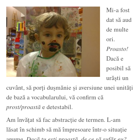
Mi-a fost
dat să aud
de multe
ori.
Proasto!
Dacă e
posibil să
urăști un
cuvânt, să porți dușmănie și aversiune unei unități
de bază a vocabularului, vă confirm că
prost/proastă
e detestabil.
Am învățat să fac abstracție de termen. L-am
lăsat în schimb să mă împresoare într-o situație
anume.
Dacă tu ești proastă, de ce să sufăr eu?