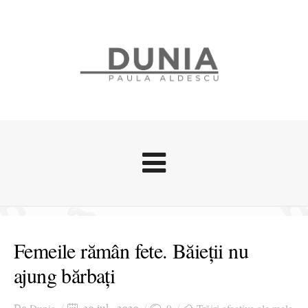
Evenimente
Stari afective
Femeile rămân fete. Băieții nu
Zice Dunia
ajung bărbați
Călătorii
Cursuri povestite