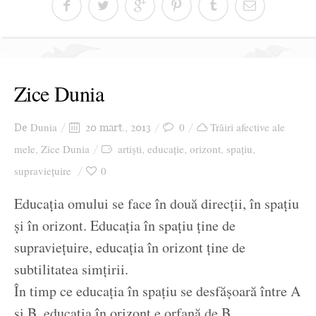
Zice Dunia
Dunia
0
Trăiri afective ale
De
20 mart., 2013
mele
Zice Dunia
artiști
educație
orizont
spațiu
,
,
,
,
,
supraviețuire
0
Educația omului se face în două direcții, în spațiu
și în orizont. Educația în spațiu ține de
supraviețuire, educația în orizont ține de
subtilitatea simțirii.
În timp ce educația în spațiu se desfășoară între A
și B, educația în orizont e orfană de B.