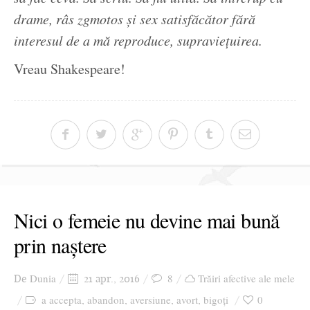
drame, râs zgmotos și sex satisfăcător fără
interesul de a mă reproduce, supraviețuirea.
Vreau Shakespeare!
Nici o femeie nu devine mai bună
prin naștere
Dunia
8
Trăiri afective ale mele
De
21 apr., 2016
a accepta
abandon
aversiune
avort
bigoți
0
,
,
,
,