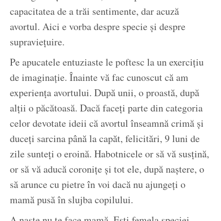
capacitatea de a trăi sentimente, dar acuză
avortul. Aici e vorba despre specie și despre
supraviețuire.
Pe apucatele entuziaste le poftesc la un exercițiu
de imaginație. Înainte vă fac cunoscut că am
experiența avortului. După unii, o proastă, după
alții o păcătoasă. Dacă faceți parte din categoria
celor devotate ideii că avortul înseamnă crimă și
duceți sarcina până la capăt, felicitări, 9 luni de
zile sunteți o eroină. Habotnicele or să vă susțină,
or să vă aducă coronițe și tot ele, după naștere, o
să arunce cu pietre în voi dacă nu ajungeți o
mamă pusă în slujba copilului.
A naște nu te face mamă. Ești femela speciei,