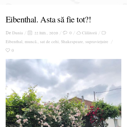
Eibenthal. Asta să fie tot?!
Dunia
0
Călătorii
De
22 iun., 2020
Eibenthal
muncă.
sat de cehi
Shakespeare
supraviețuire
,
,
,
,
0