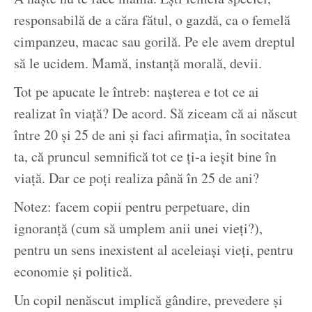
responsabilă de a căra fătul, o gazdă, ca o femelă
cimpanzeu, macac sau gorilă. Pe ele avem dreptul
să le ucidem. Mamă, instanță morală, devii.
Tot pe apucate le întreb: nașterea e tot ce ai
realizat în viață? De acord. Să ziceam că ai născut
între 20 și 25 de ani și faci afirmația, în socitatea
ta, că pruncul semnifică tot ce ți-a ieșit bine în
viață. Dar ce poți realiza până în 25 de ani?
Notez: facem copii pentru perpetuare, din
ignoranță (cum să umplem anii unei vieți?),
pentru un sens inexistent al aceleiași vieți, pentru
economie și politică.
Un copil nenăscut implică gândire, prevedere și