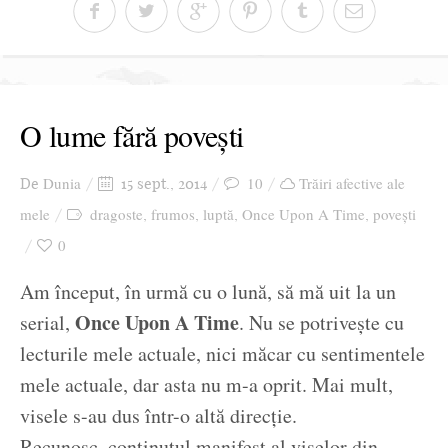
O lume fără povești
Dunia
10
Trăiri afective ale
De
15 sept., 2014
mele
dragoste
frumos
luptă
Once Upon A Time
povești
,
,
,
,
0
Am început, în urmă cu o lună, să mă uit la un
Once Upon A Time
serial,
. Nu se potrivește cu
lecturile mele actuale, nici măcar cu sentimentele
mele actuale, dar asta nu m-a oprit. Mai mult,
visele s-au dus într-o altă direcție.
Recunosc, conținutul manifest al viselor din