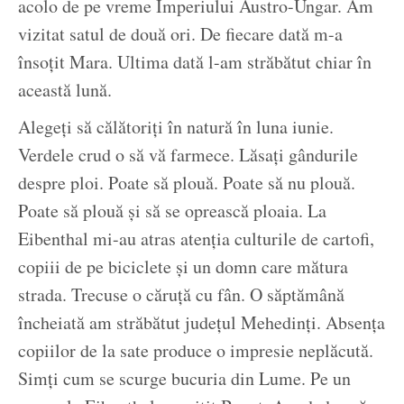
acolo de pe vreme Imperiului Austro-Ungar. Am
vizitat satul de două ori. De fiecare dată m-a
însoțit Mara. Ultima dată l-am străbătut chiar în
această lună.
Alegeți să călătoriți în natură în luna iunie.
Verdele crud o să vă farmece. Lăsați gândurile
despre ploi. Poate să plouă. Poate să nu plouă.
Poate să plouă și să se oprească ploaia. La
Eibenthal mi-au atras atenția culturile de cartofi,
copiii de pe biciclete și un domn care mătura
strada. Trecuse o căruță cu fân. O săptămână
încheiată am străbătut județul Mehedinți. Absența
copiilor de la sate produce o impresie neplăcută.
Simți cum se scurge bucuria din Lume. Pe un