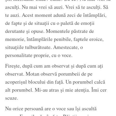
asculți. Nu mai vrei să auzi. Vrei să te asculți. Să
te auzi. Acest moment adună zeci de întâmplări,
de fapte și de situații cu o paletă de emoții
derutante și opuse. Momentele păstrate de
memorie, întâmplările penibile, faptele eroice,
situațiile tulburătoate. Amestecate, o
personalitate proprie, cu o voce.
Firește, după cum am observat și după cum ați
observat. Motan observă porumbeii de pe
acoperișul blocului din față. Un porumbel calcă
alt porumbel. Mi-au atras și mie atenția. Îmi cer
scuze.
Nu orice persoană are o voce sau își ascultă