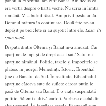
panou la Eibenthal am citit Banat. Am dedus că
era vorba despre o hartă veche. Nu scria în limba
română. M-a bufnit râsul. Am privit peste umăr.
Domnul mătura în continuare. Două fete ne-au
depășit pe biciclete și au șușotit între ele.
Lasă, îți
spun după.
Disputa dintre Oltenia și Banat m-a amuzat. Cui
aparține de fapt și de drept acest sat? Satul nu
aparține nimănui. Politic, taxele și impozitele se
plătesc în județul Mehedinți. Istoric, Eibenthal
ține de Banatul de Sud. În realitate, Eibenthalul
aparține câtorva sute de suflete cărora puțin le
pasă de Oltenia sau Banat. E o viață suspendată
politic. Sătenii cultivă cartofi. Vorbesc o cehă din
alte vremuri. Își îngrijesc casele. Păstrează cum