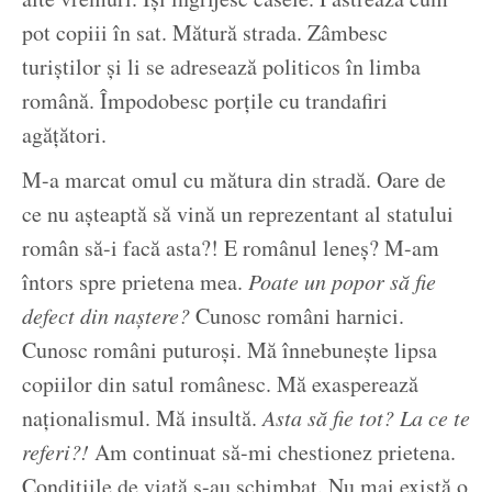
pot copiii în sat. Mătură strada. Zâmbesc
turiștilor și li se adresează politicos în limba
română. Împodobesc porțile cu trandafiri
agățători.
M-a marcat omul cu mătura din stradă. Oare de
ce nu așteaptă să vină un reprezentant al statului
român să-i facă asta?! E românul leneș? M-am
întors spre prietena mea.
Poate un popor să fie
defect din naștere?
Cunosc români harnici.
Cunosc români puturoși. Mă înnebunește lipsa
copiilor din satul românesc. Mă exasperează
naționalismul. Mă insultă.
Asta să fie tot? La ce te
referi?!
Am continuat să-mi chestionez prietena.
Condițiile de viață s-au schimbat. Nu mai există o