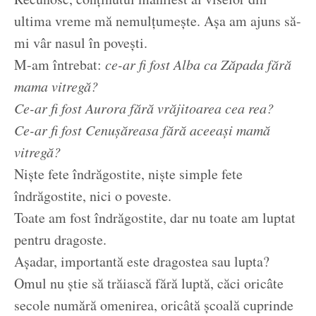
ultima vreme mă nemulțumește. Așa am ajuns să-
mi vâr nasul în povești.
M-am întrebat:
ce-ar fi fost Alba ca Zăpada fără
mama vitregă?
Ce-ar fi fost Aurora fără vrăjitoarea cea rea?
Ce-ar fi fost Cenușăreasa fără aceeași mamă
vitregă?
Niște fete îndrăgostite, niște simple fete
îndrăgostite, nici o poveste.
Toate am fost îndrăgostite, dar nu toate am luptat
pentru dragoste.
Așadar, importantă este dragostea sau lupta?
Omul nu știe să trăiască fără luptă, căci oricâte
secole numără omenirea, oricâtă școală cuprinde