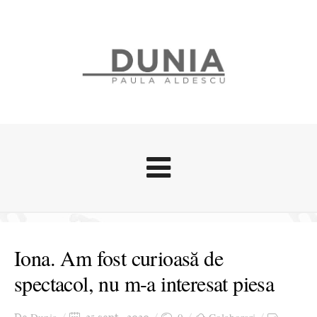
Evenimente
Stari afective
Iona. Am fost curioasă de
Zice Dunia
spectacol, nu m-a interesat piesa
Călătorii
Cursuri povestite