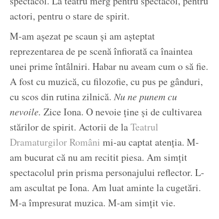
spectacol. La teatru merg pentru spectacol, pentru
actori, pentru o stare de spirit.
M-am așezat pe scaun și am așteptat
reprezentarea de pe scenă înfiorată ca înaintea
unei prime întâlniri. Habar nu aveam cum o să fie.
A fost cu muzică, cu filozofie, cu pus pe gânduri,
cu scos din rutina zilnică.
Nu ne punem cu
nevoile.
Zice Iona. O nevoie ține și de cultivarea
stărilor de spirit. Actorii de la
Teatrul
Dramaturgilor Români
mi-au captat atenția. M-
am bucurat că nu am recitit piesa. Am simțit
spectacolul prin prisma personajului reflector. L-
am ascultat pe Iona. Am luat aminte la cugetări.
M-a împresurat muzica. M-am simțit vie.