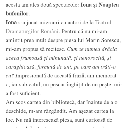
Iona
Noaptea
acesta am ales două spectacole:
și
bufonilor
.
Iona
s-a jucat miercuri cu actori de la
Teatrul
Dramaturgilor Români
. Pentru că nu mi-am
amintit prea mult despre piesa lui Marin Sorescu,
mi-am propus să recitesc.
Cum se numea drăcia
aceea frumoasă și minunată, și nenorocită, și
caraghioasă, formată de ani, pe care am trăit-o
eu? I
mpresionată de această frază, am memorat-
o, iar subiectul, un pescar înghițit de un pește, mi-
a fost suficient.
Am scos cartea din bibliotecă, dar înainte de a o
deschide, m-am răzgândit. Am așezat cartea la
loc. Nu mă interesează piesa, sunt curioasă de