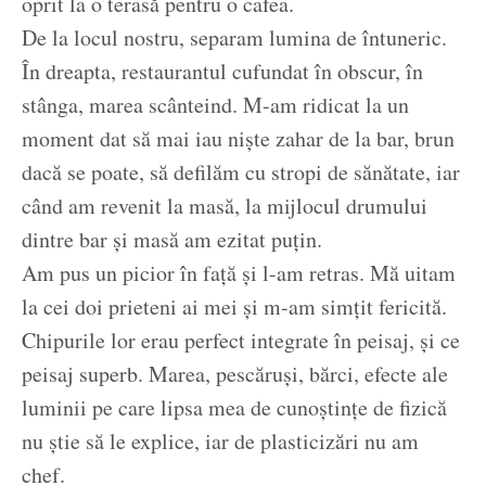
oprit la o terasă pentru o cafea.
De la locul nostru, separam lumina de întuneric.
În dreapta, restaurantul cufundat în obscur, în
stânga, marea scânteind. M-am ridicat la un
moment dat să mai iau niște zahar de la bar, brun
dacă se poate, să defilăm cu stropi de sănătate, iar
când am revenit la masă, la mijlocul drumului
dintre bar și masă am ezitat puțin.
Am pus un picior în față și l-am retras. Mă uitam
la cei doi prieteni ai mei și m-am simțit fericită.
Chipurile lor erau perfect integrate în peisaj, și ce
peisaj superb. Marea, pescăruși, bărci, efecte ale
luminii pe care lipsa mea de cunoștințe de fizică
nu știe să le explice, iar de plasticizări nu am
chef.