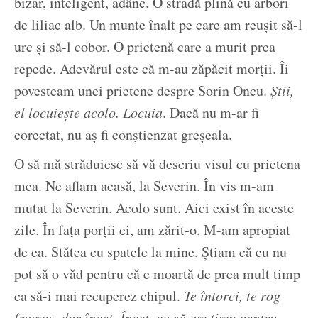
bizar, inteligent, adânc. O stradă plină cu arbori
de liliac alb. Un munte înalt pe care am reușit să-l
urc și să-l cobor. O prietenă care a murit prea
repede. Adevărul este că m-au zăpăcit morții. Îi
povesteam unei prietene despre Sorin Oncu.
Știi,
el locuiește acolo. Locuia
. Dacă nu m-ar fi
corectat, nu aș fi conștienzat greșeala.
O să mă străduiesc să vă descriu visul cu prietena
mea. Ne aflam acasă, la Severin. În vis m-am
mutat la Severin. Acolo sunt. Aici exist în aceste
zile. În fața porții ei, am zărit-o. M-am apropiat
de ea. Stătea cu spatele la mine. Știam că eu nu
pot să o văd pentru că e moartă de prea mult timp
ca să-i mai recuperez chipul.
Te întorci, te rog
frumos, dar încet.
Încet, ca să am timp pentru