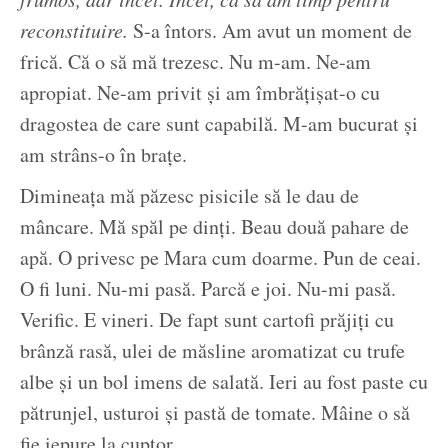
reconstituire.
S-a întors. Am avut un moment de
frică. Că o să mă trezesc. Nu m-am. Ne-am
apropiat. Ne-am privit și am îmbrățișat-o cu
dragostea de care sunt capabilă. M-am bucurat și
am strâns-o în brațe.
Dimineața mă păzesc pisicile să le dau de
mâncare. Mă spăl pe dinți. Beau două pahare de
apă. O privesc pe Mara cum doarme. Pun de ceai.
O fi luni. Nu-mi pasă. Parcă e joi. Nu-mi pasă.
Verific. E vineri. De fapt sunt cartofi prăjiți cu
brânză rasă, ulei de măsline aromatizat cu trufe
albe și un bol imens de salată. Ieri au fost paste cu
pătrunjel, usturoi și pastă de tomate. Mâine o să
fie iepure la cuptor.