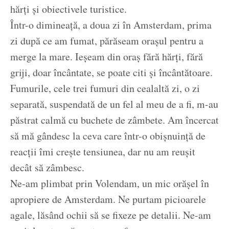
hărți și obiectivele turistice.
Într-o dimineață, a doua zi în Amsterdam, prima
zi după ce am fumat, părăseam orașul pentru a
merge la mare. Ieșeam din oraș fără hărți, fără
griji, doar încântate, se poate citi și încântătoare.
Fumurile, cele trei fumuri din cealaltă zi, o zi
separată, suspendată de un fel al meu de a fi, m-au
păstrat calmă cu buchete de zâmbete. Am încercat
să mă gândesc la ceva care într-o obișnuință de
reacții îmi crește tensiunea, dar nu am reușit
decât să zâmbesc.
Ne-am plimbat prin Volendam, un mic orășel în
apropiere de Amsterdam. Ne purtam picioarele
agale, lăsând ochii să se fixeze pe detalii. Ne-am