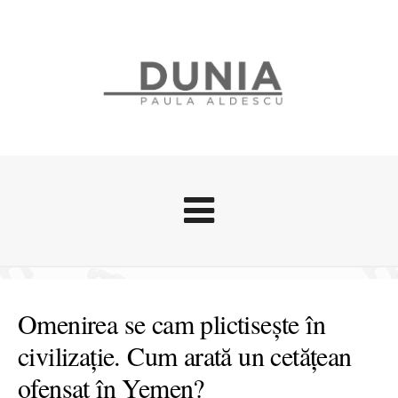
Evenimente
Stari afective
Omenirea se cam plictisește în
Zice Dunia
civilizație. Cum arată un cetățean
Călătorii
ofensat în Yemen?
Cursuri povestite