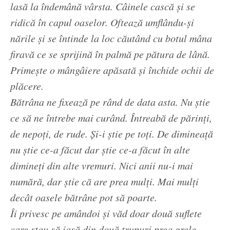
lasă la îndemână vârsta. Câinele cască și se
ridică în capul oaselor. Oftează umflându-și
nările și se întinde la loc căutând cu botul mâna
firavă ce se sprijină în palmă pe pătura de lână.
Primește o mângâiere apăsată și închide ochii de
plăcere.
Bătrâna ne fixează pe rând de data asta. Nu știe
ce să ne întrebe mai curând. Întreabă de părinți,
de nepoți, de rude. Și-i știe pe toți. De dimineață
nu știe ce-a făcut dar știe ce-a făcut în alte
dimineți din alte vremuri. Nici anii nu-i mai
numără, dar știe că are prea mulți. Mai mulți
decât oasele bătrâne pot să poarte.
Îi privesc pe amândoi și văd doar două suflete
care stau să iasă din două trupuri prea grele.