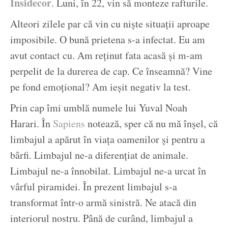
Insidecor
. Luni, în 22, vin să monteze rafturile.
Alteori zilele par că vin cu niște situații aproape
imposibile. O bună prietena s-a infectat. Eu am
avut contact cu. Am reținut fata acasă și m-am
perpelit de la durerea de cap. Ce înseamnă? Vine
pe fond emoțional? Am ieșit negativ la test.
Prin cap îmi umblă numele lui Yuval Noah
Harari. În
Sapiens
notează, sper că nu mă înșel, că
limbajul a apărut în viața oamenilor și pentru a
bârfi. Limbajul ne-a diferențiat de animale.
Limbajul ne-a înnobilat. Limbajul ne-a urcat în
vârful piramidei. În prezent limbajul s-a
transformat într-o armă sinistră. Ne atacă din
interiorul nostru. Până de curând, limbajul a