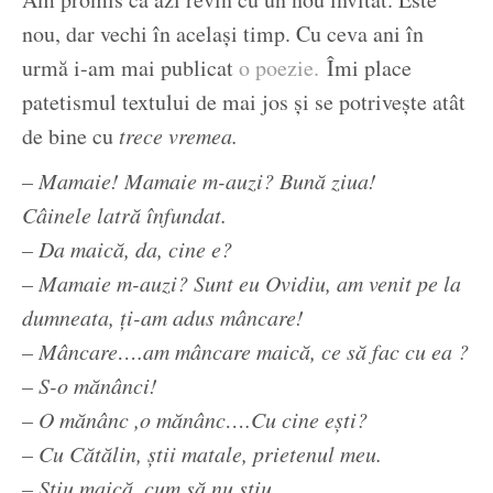
nou, dar vechi în același timp. Cu ceva ani în
urmă i-am mai publicat
o poezie.
Îmi place
patetismul textului de mai jos și se potrivește atât
de bine cu
trece vremea.
– Mamaie! Mamaie m-auzi? Bună ziua!
Câinele latră înfundat.
– Da maică, da, cine e?
– Mamaie m-auzi? Sunt eu Ovidiu, am venit pe la
dumneata, ți-am adus mâncare!
– Mâncare….am mâncare maică, ce să fac cu ea ?
– S-o mănânci!
– O mănânc ,o mănânc….Cu cine ești?
– Cu Cătălin, știi matale, prietenul meu.
– Știu maică, cum să nu știu .