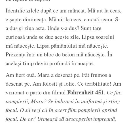
Identific zilele după ce am mâncat. Mă uit la ceas,
e șapte dimineața. Mă uit la ceas, e nouă seara. S-
a dus și ziua asta. Unde s-a dus? Sunt tare
curioasă unde se duc aceste zile. Lipsa soarelui
mă năucește. Lipsa pământului mă năucește.
Prezența într-un bloc de beton mă năucește. În
același timp devin profundă în noapte.
Am fiert ouă. Mara a desenat pe. Făt frumos a
desenat pe. Am folosit și folie. Ce teribilitate! Am
Fahrenheit 451
vizionat o parte din filmul
.
Ce fac
pompierii, Mara? Se îmbracă în uniformă și sting
focul. O să vezi că în acest film pompierii aprind
focul. De ce? Urmează să descoperim împreună.