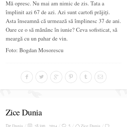
Mă opresc. Nu mai am nimic de zis. Tata a
împlinit azi 67 de azi. Azi sunt cartofi prăjiți.
Asta înseamnă că urmează să împlinesc 37 de ani.
Oare ce o să mănânc în iunie? Ceva sofisticat, să
meargă cu un pahar de vin.
Foto: Bogdan Mosorescu
Zice Dunia
Dunia
5
Zice Dunia
De
28 ian., 2014