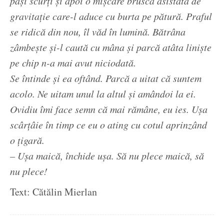
pași scurți și apoi o mișcare bruscă asistată de
gravitație care-l aduce cu burta pe pătură. Praful
se ridică din nou, îl văd în lumină. Bătrâna
zâmbește și-l caută cu mâna și parcă atâta liniște
pe chip n-a mai avut niciodată.
Se întinde și ea oftând. Parcă a uitat că suntem
acolo. Ne uitam unul la altul și amândoi la ei.
Ovidiu îmi face semn că mai rămâne, eu ies. Ușa
scârțâie în timp ce eu o ating cu cotul aprinzând
o țigară.
– Ușa maică, închide ușa. Să nu plece maică, să
nu plece!
Text: Cătălin Mierlan