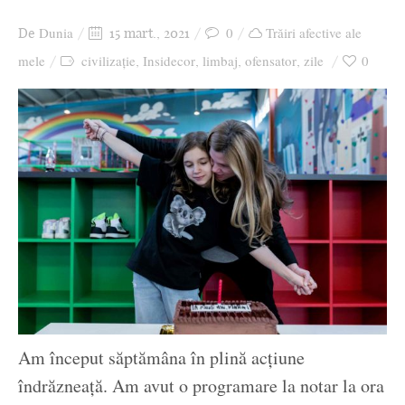
Ziua culorii
Dunia
0
Trăiri afective ale
De
15 mart., 2021
mele
civilizație
Insidecor
limbaj
ofensator
zile
0
,
,
,
,
Am început săptămâna în plină acțiune
îndrăzneață. Am avut o programare la notar la ora