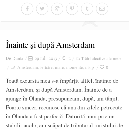
Înainte și după Amsterdam
Dunia
2
Trăiri afective ale mele
De
29 iul., 2013
Amsterdam
fericire
mare
momente
nisip
0
,
,
,
,
Toată excursia mea s-a împărțit altfel, înainte de
Amsterdam, și după Amsterdam. Înainte de a
ajunge în Olanda, presupuneam, după, am tânjit.
Foarte sincer, recunosc că una din zilele petrecute
în Olanda a fost perfectă. Datorită unui prieten
stabilit acolo, am scăpat de tributarul turistului de