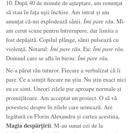
10. După 40 de minute de așteptare, am renunțat
să stau în fața ușii închise. Am intrat și am
anunțat că-mi explodează sânii.
Îmi pare rău
. Mi-
am cerut scuze pentru întrerupere, dar limita a
fost depășită. Copilul plânge, sânii pulsează cu
violență. Notarul:
Îmi pare rău.
Eu:
Îmi pare rău
.
Domnul care se afla în birou:
Îmi pare rău.
Ne-a părut rău tuturor. Fiecare a verbalizat că îi
pare. Ce a simțit fiecare nu știu. Nu știu exact nici
eu ce simt. Uneori zilele par aproape normale și
promițătoare. Am acceptat un proiect. O să vă
povestesc despre în zilele care urmează. Are
legătură cu Florin Alexandru și cartea acestuia,
Magia despărțirii
. M-au sunat cei de la