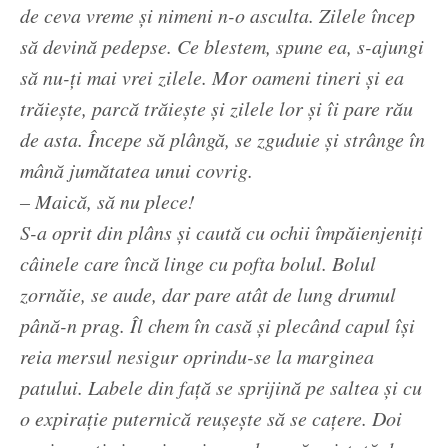
de ceva vreme și nimeni n-o asculta. Zilele încep
să devină pedepse. Ce blestem, spune ea, s-ajungi
să nu-ți mai vrei zilele. Mor oameni tineri și ea
trăiește, parcă trăiește și zilele lor și îi pare rău
de asta. Începe să plângă, se zguduie și strânge în
mână jumătatea unui covrig.
– Maică, să nu plece!
S-a oprit din plâns și caută cu ochii împăienjeniți
câinele care încă linge cu pofta bolul. Bolul
zornăie, se aude, dar pare atât de lung drumul
până-n prag. Îl chem în casă și plecând capul își
reia mersul nesigur oprindu-se la marginea
patului. Labele din față se sprijină pe saltea și cu
o expirație puternică reușește să se cațere. Doi