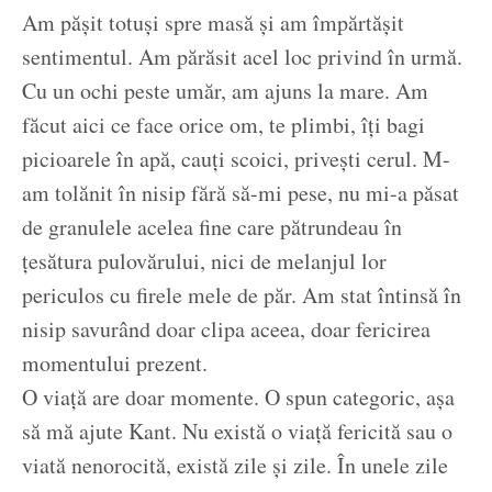
Am pășit totuși spre masă și am împărtășit
sentimentul. Am părăsit acel loc privind în urmă.
Cu un ochi peste umăr, am ajuns la mare. Am
făcut aici ce face orice om, te plimbi, îți bagi
picioarele în apă, cauți scoici, privești cerul. M-
am tolănit în nisip fără să-mi pese, nu mi-a păsat
de granulele acelea fine care pătrundeau în
țesătura pulovărului, nici de melanjul lor
periculos cu firele mele de păr. Am stat întinsă în
nisip savurând doar clipa aceea, doar fericirea
momentului prezent.
O viață are doar momente. O spun categoric, așa
să mă ajute Kant. Nu există o viață fericită sau o
viată nenorocită, există zile și zile. În unele zile