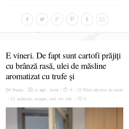
E vineri. De fapt sunt cartofi prăjiți
cu brânză rasă, ulei de măsline
aromatizat cu trufe și
Dunia
0
Trăiri afective ale mele
De
17 apr., 2020
mâncare
noapte
ouă
vis
zile
0
,
,
,
,