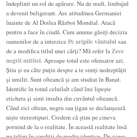
îndeplinit un rol de apărare. Nu de mult, limbajul
a devenit beligerant. Are atitudinea Germaniei
înainte de Al Doilea Război Mondial. Atacă
pentru a face în ciudă. Cum anume găsiți decizia
Pe aripile vântului
oamenilor de a interzice
sau
Zece
de a modifica titlul unei cărți? Mă refer la
negrii mititei
. Aproape totul este ofensator azi.
Știu și eu câte puțin despre a te simți nedreptățit
și umilit. Sunt olteancă și am studiat în Banat.
Identific în tonul celuilalt când îmi lipește
eticheta și simt insulta din cuvântul olteancă.
Când zici oltean, negru sau țigan se declanșează
niște stereotipuri. Credem că știm pe cineva
pornind de la o realitate. În această realitate însă
nu trăim în condiții de mediu identice. De aceea