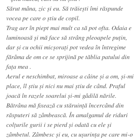
Sărut mâna, zic și eu. Să trăiești îmi răspunde
vocea pe care o știu de copil.
Trag aer în piept mai mult ca să pot ofta. Odaia e
luminoasă și mă face să strâng pleoapele puțin,
dar și cu ochii micșorați pot vedea în întregime
fărâma de om ce se sprijină pe tăblia patului din
fața mea .
Aerul e neschimbat, miroase a câine și a om, și-mi
place, îl știu și nici nu mai știu de când. Praful
joacă în razele soarelui și-mi gâdilă nările.
Bătrâna mă fixează cu stăruință încercând din
răsputeri să zâmbească. În amalgamul de riduri
colțurile gurii i se pierd și odată cu ele și
zâmbetul. Zâmbesc și eu, cu ușurința pe care mi-o