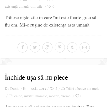
existență umană
om
zile
0
,
,
Trăiesc niște zile în care îmi este foarte greu să
fiu om. Mi-e rușine de existența asta umană.
Închide ușa să nu plece
Dunia
2
Trăiri afective ale mele
De
5 oct., 2013
câine
invitat
mamaie
moarte
vreme
0
,
,
,
,
Am promis că azi revin cu un nou invitat. Este